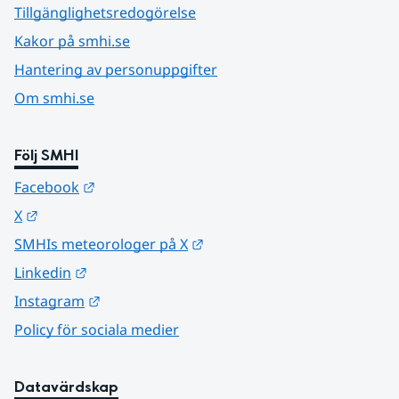
Tillgänglighetsredogörelse
Kakor på smhi.se
Hantering av personuppgifter
Om smhi.se
Följ SMHI
Länk till annan webbplats.
Facebook
Länk till annan webbplats.
X
Länk till annan webbplats.
SMHIs meteorologer på X
Länk till annan webbplats.
Linkedin
Länk till annan webbplats.
Instagram
Policy för sociala medier
Datavärdskap