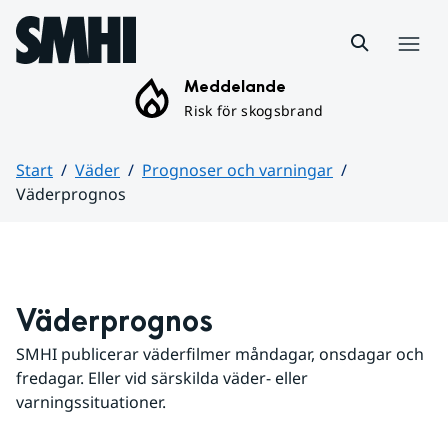
Hoppa till sidans innehåll
Meny
Meddelande
Risk för skogsbrand
Start
Väder
Prognoser och varningar
Väderprognos
Huvudinnehåll
Väderprognos
SMHI publicerar väderfilmer måndagar, onsdagar och 
fredagar. Eller vid särskilda väder- eller 
varningssituationer.