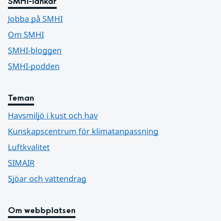
SMHI-länkar
Jobba på SMHI
Om SMHI
SMHI-bloggen
SMHI-podden
Teman
Havsmiljö i kust och hav
Kunskapscentrum för klimatanpassning
Luftkvalitet
SIMAIR
Sjöar och vattendrag
Om webbplatsen