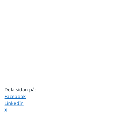
Dela sidan på
:
Dela sidan på
Facebook
Dela sidan på
LinkedIn
Dela sidan på
X