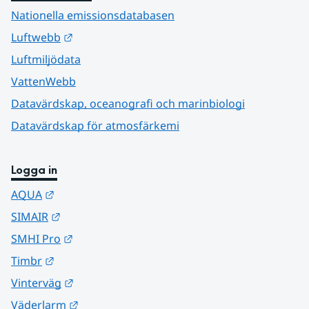
Nationella emissionsdatabasen
Länk till annan webbplats.
Luftwebb
Luftmiljödata
VattenWebb
Datavärdskap, oceanografi och marinbiologi
Datavärdskap för atmosfärkemi
Logga in
Länk till annan webbplats.
AQUA
Länk till annan webbplats.
SIMAIR
Länk till annan webbplats.
SMHI Pro
Länk till annan webbplats.
Timbr
Länk till annan webbplats.
Vinterväg
Länk till annan webbplats.
Väderlarm