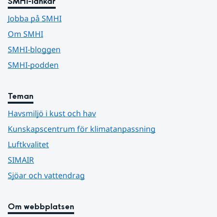
SMHI-länkar
Jobba på SMHI
Om SMHI
SMHI-bloggen
SMHI-podden
Teman
Havsmiljö i kust och hav
Kunskapscentrum för klimatanpassning
Luftkvalitet
SIMAIR
Sjöar och vattendrag
Om webbplatsen