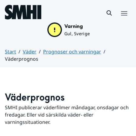
Hoppa till sidans innehåll
Meny
Varning
Gul, Sverige
Start
Väder
Prognoser och varningar
Väderprognos
Huvudinnehåll
Väderprognos
SMHI publicerar väderfilmer måndagar, onsdagar och 
fredagar. Eller vid särskilda väder- eller 
varningssituationer.