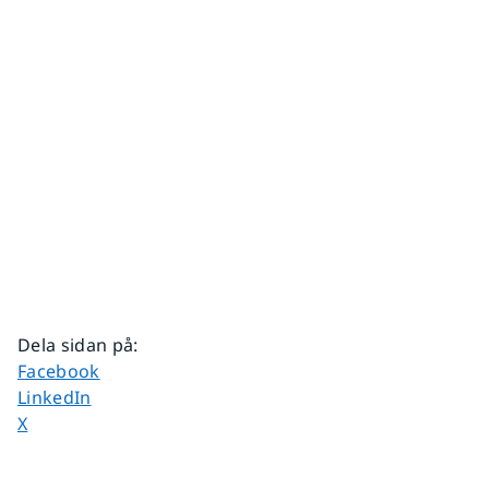
Dela sidan på
:
Dela sidan på
Facebook
Dela sidan på
LinkedIn
Dela sidan på
X