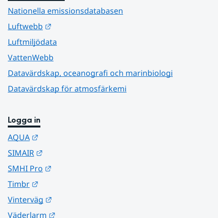
Nationella emissionsdatabasen
Länk till annan webbplats.
Luftwebb
Luftmiljödata
VattenWebb
Datavärdskap, oceanografi och marinbiologi
Datavärdskap för atmosfärkemi
Logga in
Länk till annan webbplats.
AQUA
Länk till annan webbplats.
SIMAIR
Länk till annan webbplats.
SMHI Pro
Länk till annan webbplats.
Timbr
Länk till annan webbplats.
Vinterväg
Länk till annan webbplats.
Väderlarm