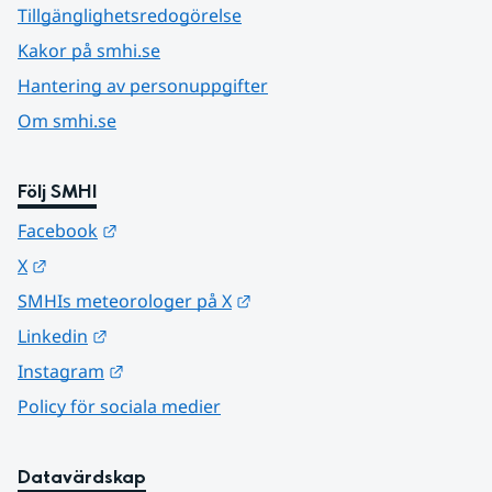
Tillgänglighetsredogörelse
Kakor på smhi.se
Hantering av personuppgifter
Om smhi.se
Följ SMHI
Länk till annan webbplats.
Facebook
Länk till annan webbplats.
X
Länk till annan webbplats.
SMHIs meteorologer på X
Länk till annan webbplats.
Linkedin
Länk till annan webbplats.
Instagram
Policy för sociala medier
Datavärdskap