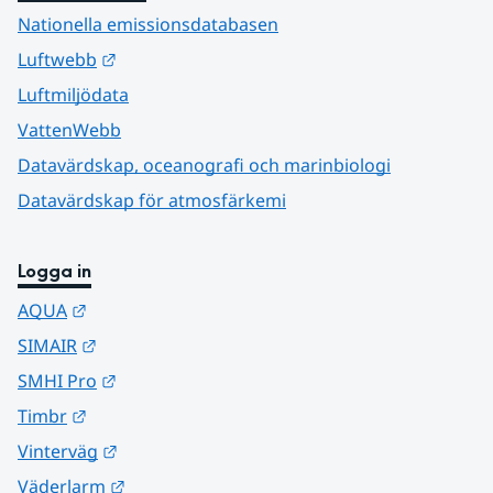
Nationella emissionsdatabasen
Länk till annan webbplats.
Luftwebb
Luftmiljödata
VattenWebb
Datavärdskap, oceanografi och marinbiologi
Datavärdskap för atmosfärkemi
Logga in
Länk till annan webbplats.
AQUA
Länk till annan webbplats.
SIMAIR
Länk till annan webbplats.
SMHI Pro
Länk till annan webbplats.
Timbr
Länk till annan webbplats.
Vinterväg
Länk till annan webbplats.
Väderlarm