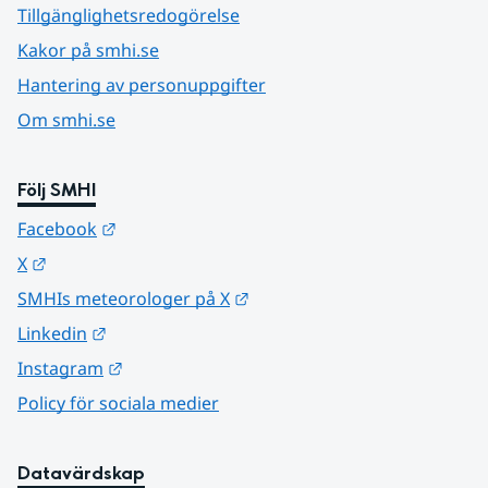
Tillgänglighetsredogörelse
Kakor på smhi.se
Hantering av personuppgifter
Om smhi.se
Följ SMHI
Länk till annan webbplats.
Facebook
Länk till annan webbplats.
X
Länk till annan webbplats.
SMHIs meteorologer på X
Länk till annan webbplats.
Linkedin
Länk till annan webbplats.
Instagram
Policy för sociala medier
Datavärdskap