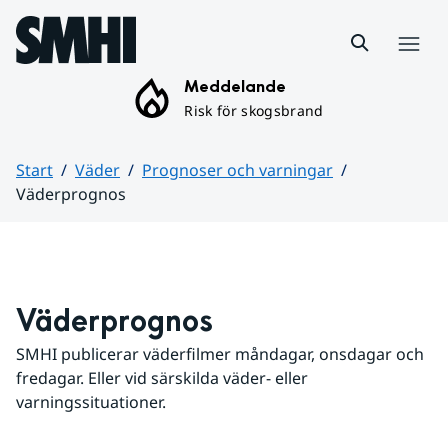
Hoppa till sidans innehåll
Meny
Meddelande
Risk för skogsbrand
Start
Väder
Prognoser och varningar
Väderprognos
Huvudinnehåll
Väderprognos
SMHI publicerar väderfilmer måndagar, onsdagar och 
fredagar. Eller vid särskilda väder- eller 
varningssituationer.