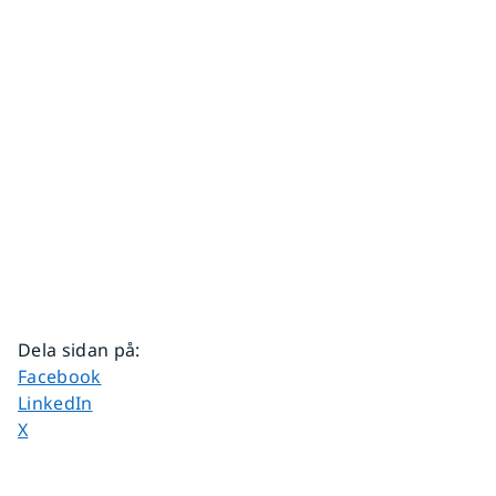
Dela sidan på
:
Dela sidan på
Facebook
Dela sidan på
LinkedIn
Dela sidan på
X