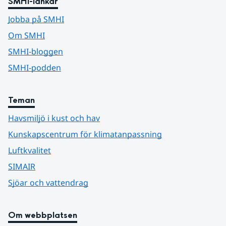
SMHI-länkar
Jobba på SMHI
Om SMHI
SMHI-bloggen
SMHI-podden
Teman
Havsmiljö i kust och hav
Kunskapscentrum för klimatanpassning
Luftkvalitet
SIMAIR
Sjöar och vattendrag
Om webbplatsen