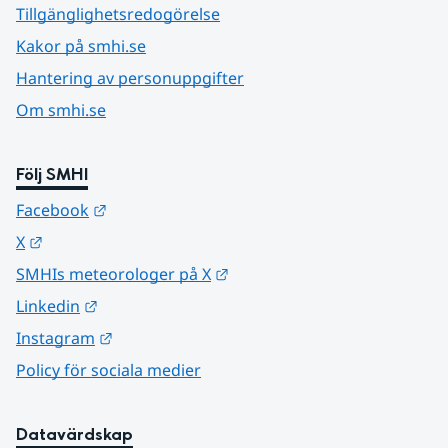
Tillgänglighetsredogörelse
Kakor på smhi.se
Hantering av personuppgifter
Om smhi.se
Följ SMHI
Länk till annan webbplats.
Facebook
Länk till annan webbplats.
X
Länk till annan webbplats.
SMHIs meteorologer på X
Länk till annan webbplats.
Linkedin
Länk till annan webbplats.
Instagram
Policy för sociala medier
Datavärdskap