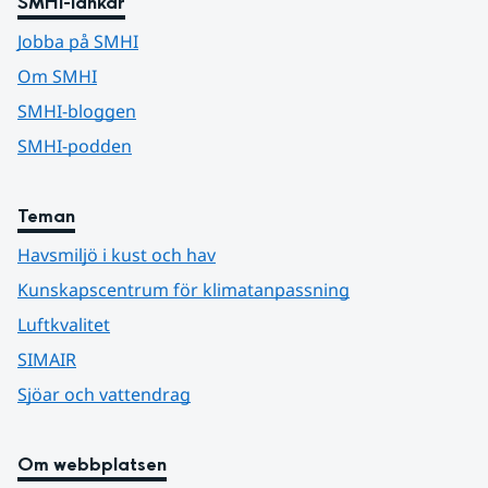
SMHI-länkar
Jobba på SMHI
Om SMHI
SMHI-bloggen
SMHI-podden
Teman
Havsmiljö i kust och hav
Kunskapscentrum för klimatanpassning
Luftkvalitet
SIMAIR
Sjöar och vattendrag
Om webbplatsen