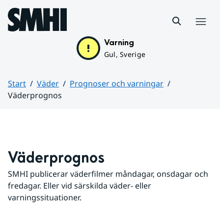
Hoppa till sidans innehåll
Meny
Varning
Gul, Sverige
Start
Väder
Prognoser och varningar
Väderprognos
Huvudinnehåll
Väderprognos
SMHI publicerar väderfilmer måndagar, onsdagar och 
fredagar. Eller vid särskilda väder- eller 
varningssituationer.