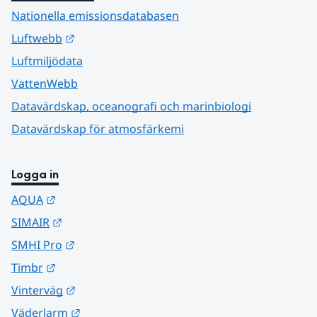
Nationella emissionsdatabasen
Länk till annan webbplats.
Luftwebb
Luftmiljödata
VattenWebb
Datavärdskap, oceanografi och marinbiologi
Datavärdskap för atmosfärkemi
Logga in
Länk till annan webbplats.
AQUA
Länk till annan webbplats.
SIMAIR
Länk till annan webbplats.
SMHI Pro
Länk till annan webbplats.
Timbr
Länk till annan webbplats.
Vinterväg
Länk till annan webbplats.
Väderlarm