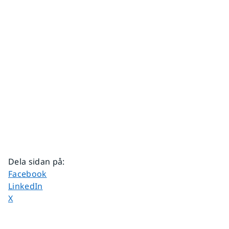
Dela sidan på
:
Dela sidan på
Facebook
Dela sidan på
LinkedIn
Dela sidan på
X