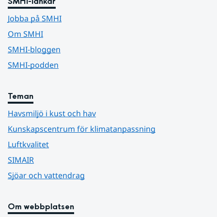
SMHI-länkar
Jobba på SMHI
Om SMHI
SMHI-bloggen
SMHI-podden
Teman
Havsmiljö i kust och hav
Kunskapscentrum för klimatanpassning
Luftkvalitet
SIMAIR
Sjöar och vattendrag
Om webbplatsen