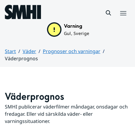
Hoppa till sidans innehåll
Meny
Varning
Gul, Sverige
Start
Väder
Prognoser och varningar
Väderprognos
Huvudinnehåll
Väderprognos
SMHI publicerar väderfilmer måndagar, onsdagar och 
fredagar. Eller vid särskilda väder- eller 
varningssituationer.