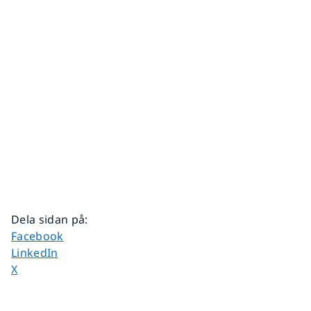
Dela sidan på
:
Dela sidan på
Facebook
Dela sidan på
LinkedIn
Dela sidan på
X