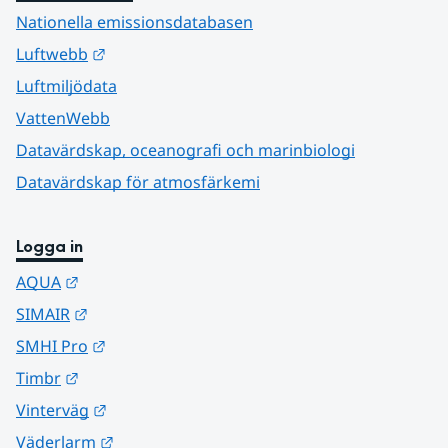
Nationella emissionsdatabasen
Länk till annan webbplats.
Luftwebb
Luftmiljödata
VattenWebb
Datavärdskap, oceanografi och marinbiologi
Datavärdskap för atmosfärkemi
Logga in
Länk till annan webbplats.
AQUA
Länk till annan webbplats.
SIMAIR
Länk till annan webbplats.
SMHI Pro
Länk till annan webbplats.
Timbr
Länk till annan webbplats.
Vinterväg
Länk till annan webbplats.
Väderlarm