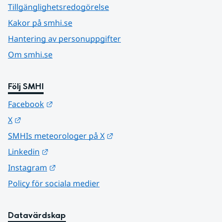
Tillgänglighetsredogörelse
Kakor på smhi.se
Hantering av personuppgifter
Om smhi.se
Följ SMHI
Länk till annan webbplats.
Facebook
Länk till annan webbplats.
X
Länk till annan webbplats.
SMHIs meteorologer på X
Länk till annan webbplats.
Linkedin
Länk till annan webbplats.
Instagram
Policy för sociala medier
Datavärdskap