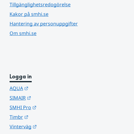
Tillgänglighetsredogörelse
Kakor på smhi.se
Hantering av personuppgifter
Om smhi.se
Logga in
Länk till annan webbplats.
AQUA
Länk till annan webbplats.
SIMAIR
Länk till annan webbplats.
SMHI Pro
Länk till annan webbplats.
Timbr
Länk till annan webbplats.
Vinterväg