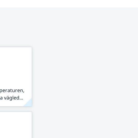
peraturen,
 vägled...