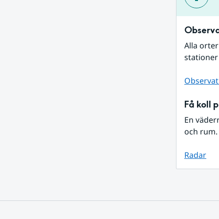
Observa
Alla orte
stationer
Observat
Få koll 
En väder
och rum. 
Radar