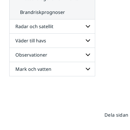
Brandriskprognoser
Radar och satellit
Väder till havs
Undersidor
för
Radar
Observationer
Undersidor
och
för
satellit
Väder
Mark och vatten
Undersidor
till
för
havs
Observationer
Undersidor
för
Mark
och
vatten
Dela sidan