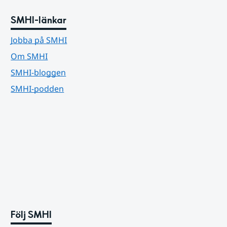
SMHI-länkar
Jobba på SMHI
Om SMHI
SMHI-bloggen
SMHI-podden
Följ SMHI