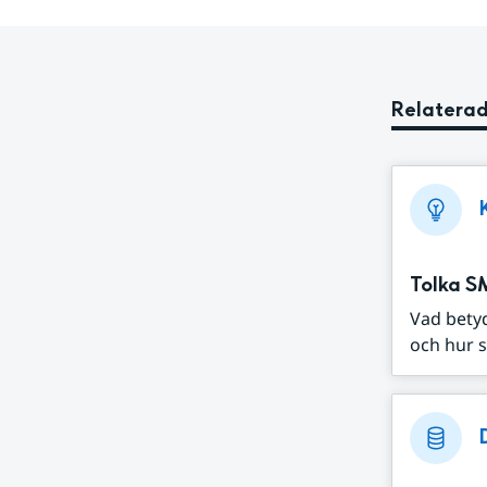
Relaterad
Tolka S
Vad bety
och hur s