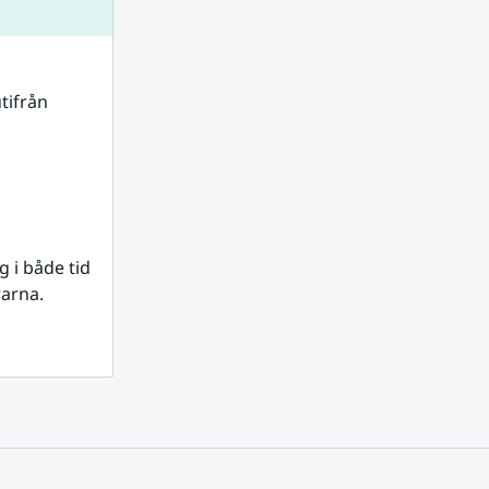
tifrån 
i både tid 
rarna.