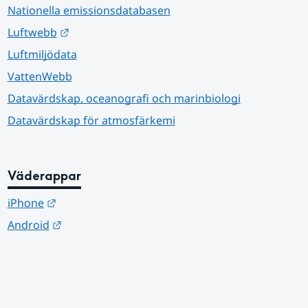
Nationella emissionsdatabasen
Länk till annan webbplats.
Luftwebb
Luftmiljödata
VattenWebb
Datavärdskap, oceanografi och marinbiologi
Datavärdskap för atmosfärkemi
Väderappar
Länk till annan webbplats.
iPhone
Länk till annan webbplats.
Android