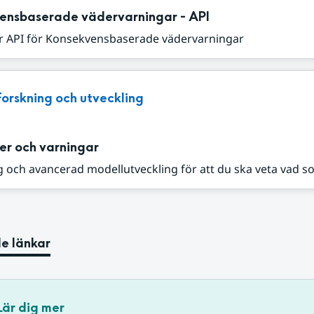
ensbaserade vädervarningar - API
r API för Konsekvensbaserade vädervarningar
Forskning och utveckling
er och varningar
 och avancerad modellutveckling för att du ska veta vad s
e länkar
Lär dig mer