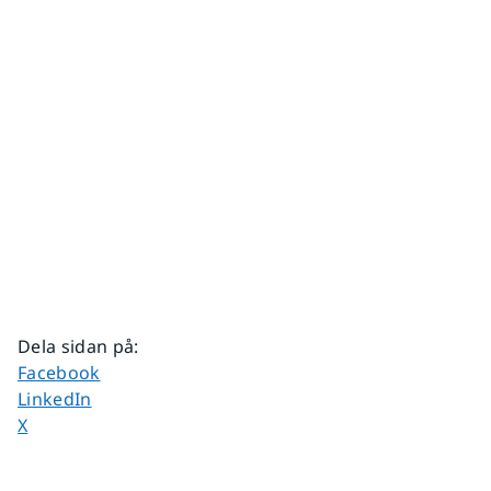
Dela sidan på
:
Dela sidan på
Facebook
Dela sidan på
LinkedIn
Dela sidan på
X