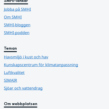
SMHI-länkar
Jobba på SMHI
Om SMHI
SMHI-bloggen
SMHI-podden
Teman
Havsmiljö i kust och hav
Kunskapscentrum för klimatanpassning
Luftkvalitet
SIMAIR
Sjöar och vattendrag
Om webbplatsen