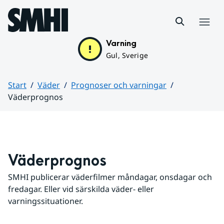
Hoppa till sidans innehåll
Meny
Varning
Gul, Sverige
Start
Väder
Prognoser och varningar
Väderprognos
Huvudinnehåll
Väderprognos
SMHI publicerar väderfilmer måndagar, onsdagar och 
fredagar. Eller vid särskilda väder- eller 
varningssituationer.