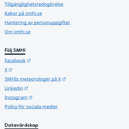
Tillgänglighetsredogörelse
Kakor på smhi.se
Hantering av personuppgifter
Om smhi.se
Följ SMHI
Länk till annan webbplats.
Facebook
Länk till annan webbplats.
X
Länk till annan webbplats.
SMHIs meteorologer på X
Länk till annan webbplats.
Linkedin
Länk till annan webbplats.
Instagram
Policy för sociala medier
Datavärdskap