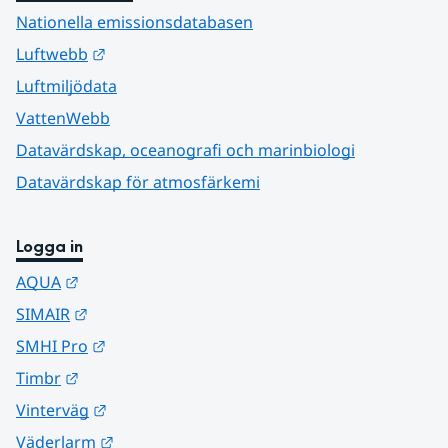
Nationella emissionsdatabasen
Länk till annan webbplats.
Luftwebb
Luftmiljödata
VattenWebb
Datavärdskap, oceanografi och marinbiologi
Datavärdskap för atmosfärkemi
Logga in
Länk till annan webbplats.
AQUA
Länk till annan webbplats.
SIMAIR
Länk till annan webbplats.
SMHI Pro
Länk till annan webbplats.
Timbr
Länk till annan webbplats.
Vinterväg
Länk till annan webbplats.
Väderlarm