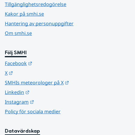
Tillgänglighetsredogörelse
Kakor på smhi.se
Hantering av personuppgifter
Om smhi.se
Följ SMHI
Länk till annan webbplats.
Facebook
Länk till annan webbplats.
X
Länk till annan webbplats.
SMHIs meteorologer på X
Länk till annan webbplats.
Linkedin
Länk till annan webbplats.
Instagram
Policy för sociala medier
Datavärdskap