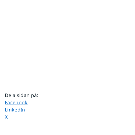
Dela sidan på
:
Dela sidan på
Facebook
Dela sidan på
LinkedIn
Dela sidan på
X