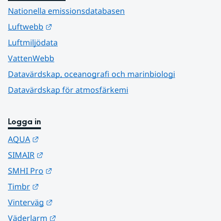
Nationella emissionsdatabasen
Länk till annan webbplats.
Luftwebb
Luftmiljödata
VattenWebb
Datavärdskap, oceanografi och marinbiologi
Datavärdskap för atmosfärkemi
Logga in
Länk till annan webbplats.
AQUA
Länk till annan webbplats.
SIMAIR
Länk till annan webbplats.
SMHI Pro
Länk till annan webbplats.
Timbr
Länk till annan webbplats.
Vinterväg
Länk till annan webbplats.
Väderlarm