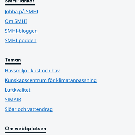
SMHI-länkar
Jobba på SMHI
Om SMHI
SMHI-bloggen
SMHI-podden
Teman
Havsmiljö i kust och hav
Kunskapscentrum för klimatanpassning
Luftkvalitet
SIMAIR
Sjöar och vattendrag
Om webbplatsen