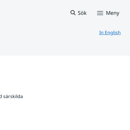
Sök
Meny
In English
 särskilda 