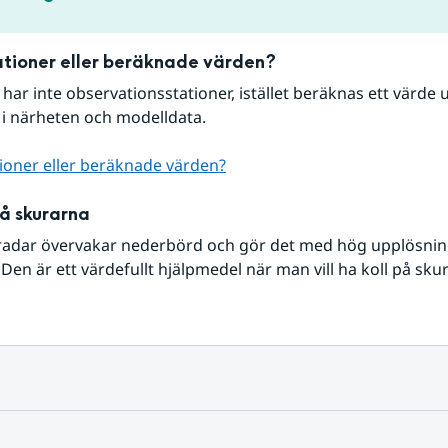
tioner eller beräknade värden?
r har inte observationsstationer, istället beräknas ett värde u
 i närheten och modelldata.
ioner eller beräknade värden?
på skurarna
radar övervakar nederbörd och gör det med hög upplösning 
Den är ett värdefullt hjälpmedel när man vill ha koll på sku