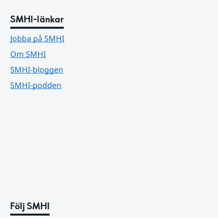
SMHI-länkar
Jobba på SMHI
Om SMHI
SMHI-bloggen
SMHI-podden
Följ SMHI