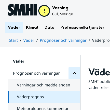
Hoppa till sidans innehåll
Varning
Gul, Sverige
Väder
Klimat
Data
Professionella tjänster
Start
Väder
Prognoser och varningar
Väderpr
varningar
och
Huvudinnehåll
Prognoser
för
Undersidor
Väder
Väde
Prognoser och varningar
SMHI public
Varningar och meddelanden
väder- eller
Väderprognos
Meteorologens kommentar