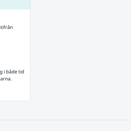
tifrån 
i både tid 
rarna.