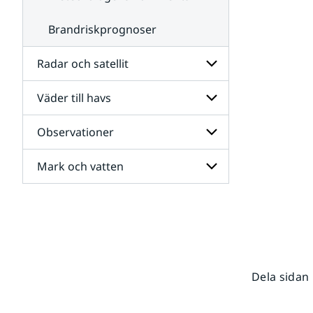
Brandriskprognoser
Radar och satellit
Väder till havs
Undersidor
för
Radar
Observationer
Undersidor
och
för
satellit
Väder
Mark och vatten
Undersidor
till
för
havs
Observationer
Undersidor
för
Mark
och
vatten
Dela sidan