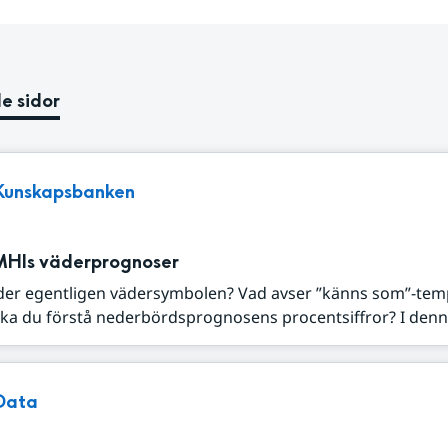
e sidor
Kunskapsbanken
MHIs väderprognoser
der egentligen vädersymbolen? Vad avser ”känns som”-tem
ka du förstå nederbördsprognosens procentsiffror? I denna
Data