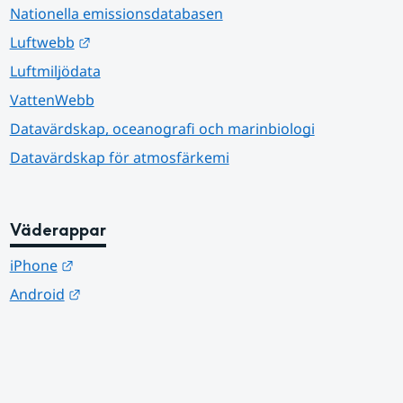
Nationella emissionsdatabasen
Länk till annan webbplats.
Luftwebb
Luftmiljödata
VattenWebb
Datavärdskap, oceanografi och marinbiologi
Datavärdskap för atmosfärkemi
Väderappar
Länk till annan webbplats.
iPhone
Länk till annan webbplats.
Android