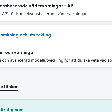
ensbaserade vädervarningar - API
r API för Konsekvensbaserade vädervarningar
Forskning och utveckling
er och varningar
 och avancerad modellutveckling för att du ska veta vad s
e länkar
Lär dig mer