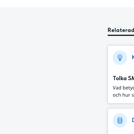
Relaterad
Tolka S
Vad bety
och hur s