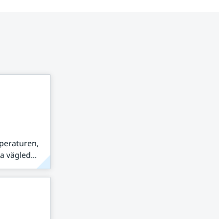
peraturen,
 vägled...