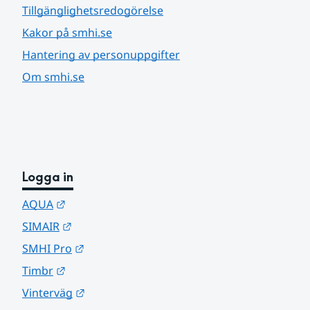
Tillgänglighetsredogörelse
Kakor på smhi.se
Hantering av personuppgifter
Om smhi.se
Logga in
Länk till annan webbplats.
AQUA
Länk till annan webbplats.
SIMAIR
Länk till annan webbplats.
SMHI Pro
Länk till annan webbplats.
Timbr
Länk till annan webbplats.
Vinterväg