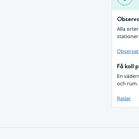
Observa
Alla orte
stationer
Observat
Få koll 
En väder
och rum. 
Radar