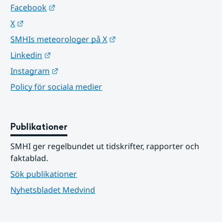
Länk till annan webbplats.
Facebook
Länk till annan webbplats.
X
Länk till annan webbplats.
SMHIs meteorologer på X
Länk till annan webbplats.
Linkedin
Länk till annan webbplats.
Instagram
Policy för sociala medier
Publikationer
SMHI ger regelbundet ut tidskrifter, rapporter och 
faktablad.
Sök publikationer
Nyhetsbladet Medvind