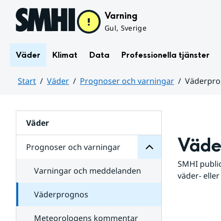
Hoppa till sidans innehåll
Varning
Gul, Sverige
Väder
Klimat
Data
Professionella tjänster
Start
Väder
Prognoser och varningar
Väderpr
varningar
och
Huvudinnehåll
Prognoser
för
Undersidor
Väder
Väde
Prognoser och varningar
SMHI public
Varningar och meddelanden
väder- eller
Väderprognos
Meteorologens kommentar