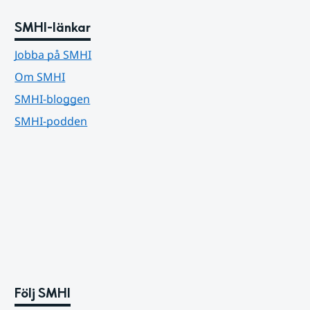
SMHI-länkar
Jobba på SMHI
Om SMHI
SMHI-bloggen
SMHI-podden
Följ SMHI