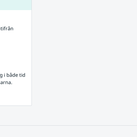
tifrån 
i både tid 
rarna.