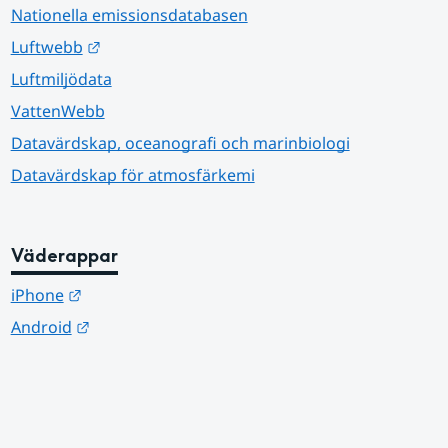
Nationella emissionsdatabasen
Länk till annan webbplats.
Luftwebb
Luftmiljödata
VattenWebb
Datavärdskap, oceanografi och marinbiologi
Datavärdskap för atmosfärkemi
Väderappar
Länk till annan webbplats.
iPhone
Länk till annan webbplats.
Android