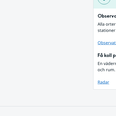
Observa
Alla orte
stationer
Observat
Få koll 
En väder
och rum. 
Radar