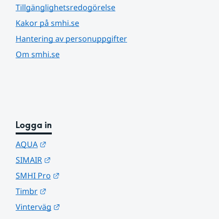
Tillgänglighetsredogörelse
Kakor på smhi.se
Hantering av personuppgifter
Om smhi.se
Logga in
Länk till annan webbplats.
AQUA
Länk till annan webbplats.
SIMAIR
Länk till annan webbplats.
SMHI Pro
Länk till annan webbplats.
Timbr
Länk till annan webbplats.
Vinterväg