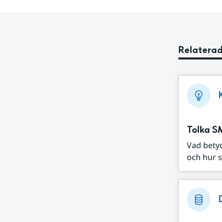
Relaterad
Tolka S
Vad bety
och hur s