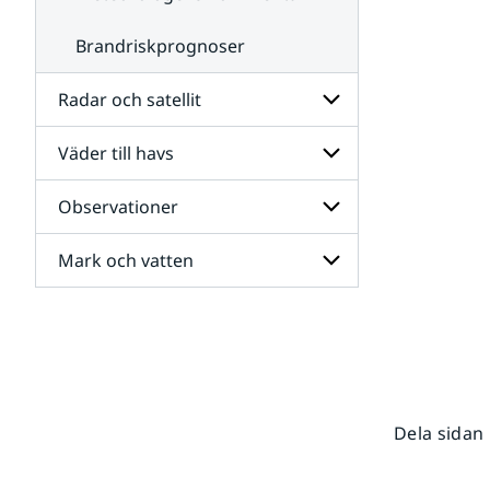
Brandriskprognoser
Radar och satellit
Väder till havs
Undersidor
för
Radar
Observationer
Undersidor
och
för
satellit
Väder
Mark och vatten
Undersidor
till
för
havs
Observationer
Undersidor
för
Mark
och
vatten
Dela sidan