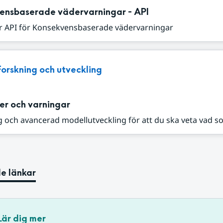
ensbaserade vädervarningar - API
r API för Konsekvensbaserade vädervarningar
Forskning och utveckling
er och varningar
 och avancerad modellutveckling för att du ska veta vad s
e länkar
Lär dig mer