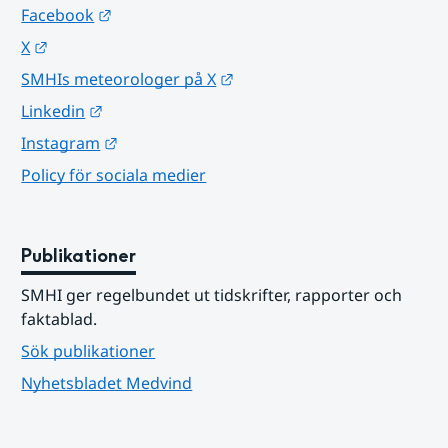
Länk till annan webbplats.
Facebook
Länk till annan webbplats.
X
Länk till annan webbplats.
SMHIs meteorologer på X
Länk till annan webbplats.
Linkedin
Länk till annan webbplats.
Instagram
Policy för sociala medier
Publikationer
SMHI ger regelbundet ut tidskrifter, rapporter och 
faktablad.
Sök publikationer
Nyhetsbladet Medvind