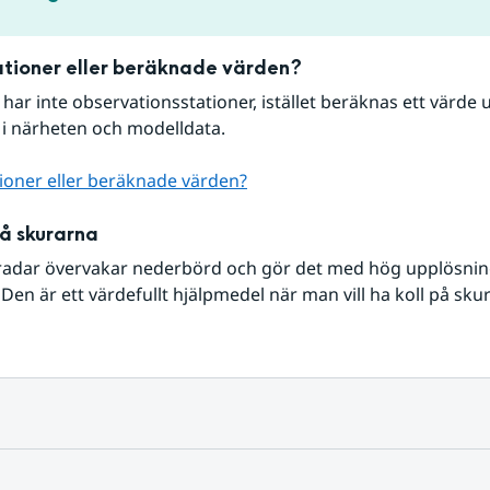
tioner eller beräknade värden?
r har inte observationsstationer, istället beräknas ett värde u
 i närheten och modelldata.
ioner eller beräknade värden?
på skurarna
radar övervakar nederbörd och gör det med hög upplösning 
Den är ett värdefullt hjälpmedel när man vill ha koll på sku