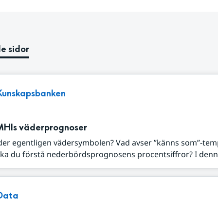
e sidor
Kunskapsbanken
MHIs väderprognoser
der egentligen vädersymbolen? Vad avser ”känns som”-tem
ka du förstå nederbördsprognosens procentsiffror? I denna
Data