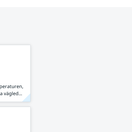
peraturen,
 vägled...