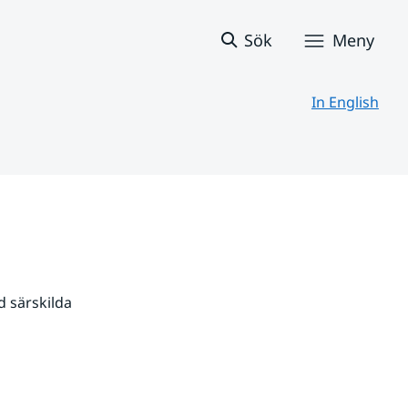
Sök
Meny
In English
 särskilda 