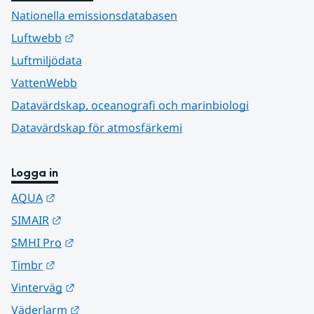
Nationella emissionsdatabasen
Länk till annan webbplats.
Luftwebb
Luftmiljödata
VattenWebb
Datavärdskap, oceanografi och marinbiologi
Datavärdskap för atmosfärkemi
Logga in
Länk till annan webbplats.
AQUA
Länk till annan webbplats.
SIMAIR
Länk till annan webbplats.
SMHI Pro
Länk till annan webbplats.
Timbr
Länk till annan webbplats.
Vinterväg
Länk till annan webbplats.
Väderlarm