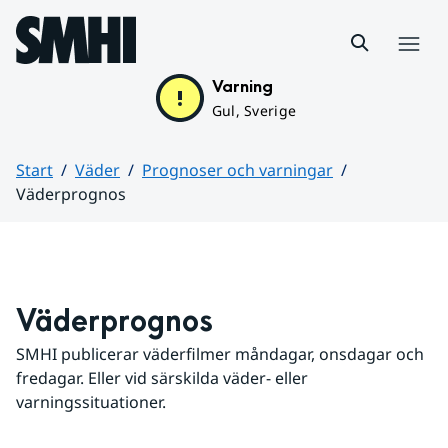
Hoppa till sidans innehåll
Meny
Varning
Gul, Sverige
Start
Väder
Prognoser och varningar
Väderprognos
Huvudinnehåll
Väderprognos
SMHI publicerar väderfilmer måndagar, onsdagar och 
fredagar. Eller vid särskilda väder- eller 
varningssituationer.