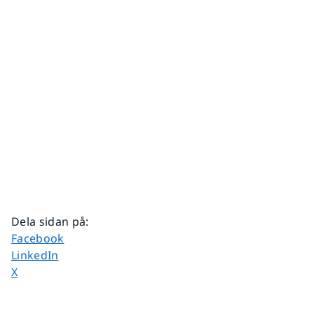
Dela sidan på
:
Dela sidan på
Facebook
Dela sidan på
LinkedIn
Dela sidan på
X