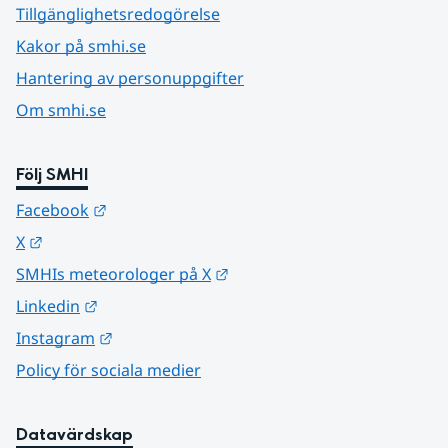
Tillgänglighetsredogörelse
Kakor på smhi.se
Hantering av personuppgifter
Om smhi.se
Följ SMHI
Länk till annan webbplats.
Facebook
Länk till annan webbplats.
X
Länk till annan webbplats.
SMHIs meteorologer på X
Länk till annan webbplats.
Linkedin
Länk till annan webbplats.
Instagram
Policy för sociala medier
Datavärdskap