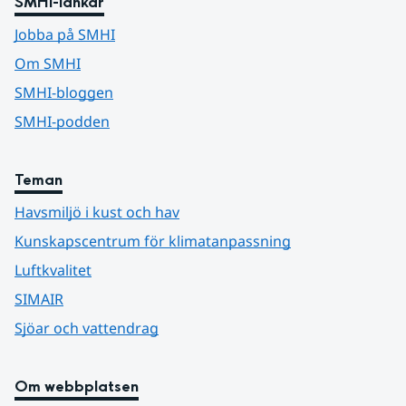
SMHI-länkar
Jobba på SMHI
Om SMHI
SMHI-bloggen
SMHI-podden
Teman
Havsmiljö i kust och hav
Kunskapscentrum för klimatanpassning
Luftkvalitet
SIMAIR
Sjöar och vattendrag
Om webbplatsen