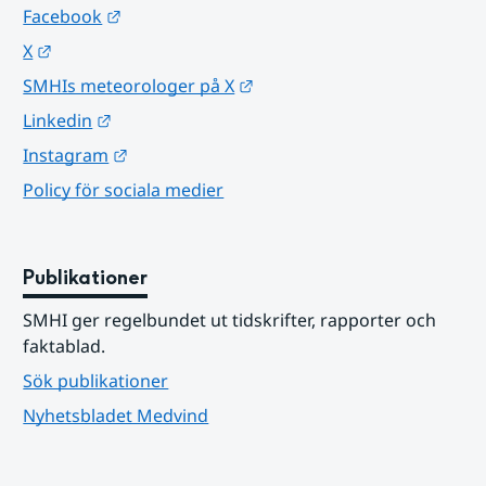
Länk till annan webbplats.
Facebook
Länk till annan webbplats.
X
Länk till annan webbplats.
SMHIs meteorologer på X
Länk till annan webbplats.
Linkedin
Länk till annan webbplats.
Instagram
Policy för sociala medier
Publikationer
SMHI ger regelbundet ut tidskrifter, rapporter och 
faktablad.
Sök publikationer
Nyhetsbladet Medvind