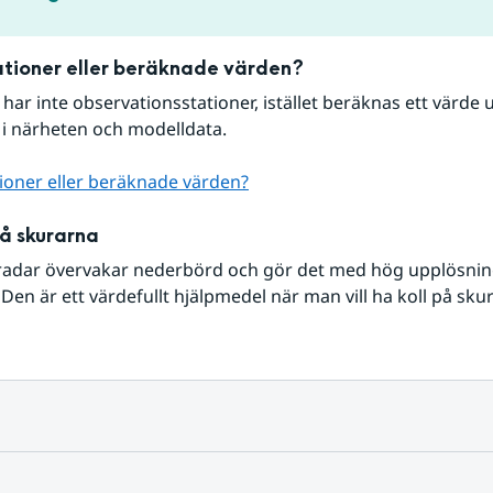
tioner eller beräknade värden?
r har inte observationsstationer, istället beräknas ett värde u
 i närheten och modelldata.
ioner eller beräknade värden?
på skurarna
radar övervakar nederbörd och gör det med hög upplösning 
Den är ett värdefullt hjälpmedel när man vill ha koll på sku