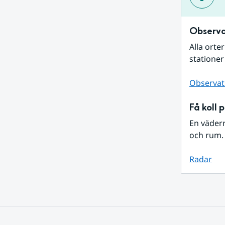
Observa
Alla orte
stationer
Observat
Få koll 
En väder
och rum. 
Radar