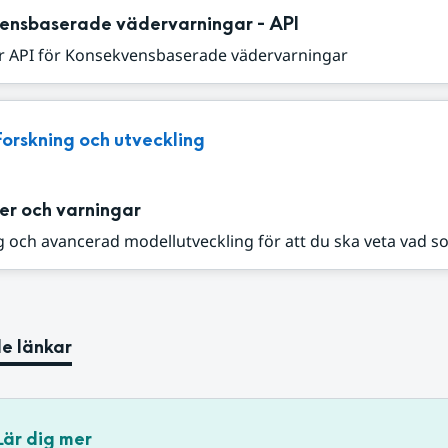
ensbaserade vädervarningar - API
r API för Konsekvensbaserade vädervarningar
Forskning och utveckling
er och varningar
 och avancerad modellutveckling för att du ska veta vad s
e länkar
Lär dig mer