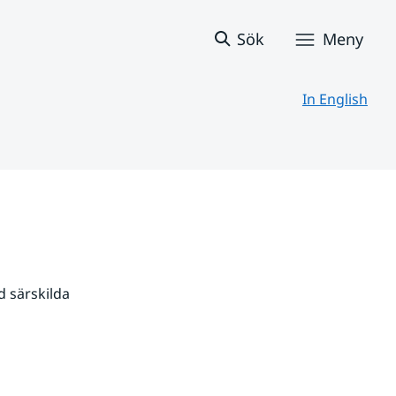
Sök
Meny
In English
 särskilda 