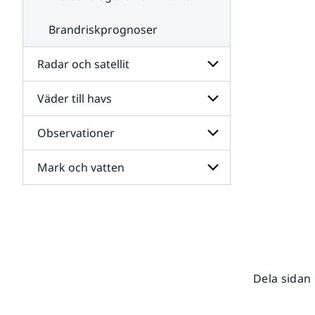
Brandriskprognoser
Radar och satellit
Väder till havs
Undersidor
för
Radar
Observationer
Undersidor
och
för
satellit
Väder
Mark och vatten
Undersidor
till
för
havs
Observationer
Undersidor
för
Mark
och
vatten
Dela sidan