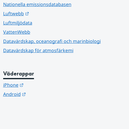
Nationella emissionsdatabasen
Länk till annan webbplats.
Luftwebb
Luftmiljödata
VattenWebb
Datavärdskap, oceanografi och marinbiologi
Datavärdskap för atmosfärkemi
Väderappar
Länk till annan webbplats.
iPhone
Länk till annan webbplats.
Android