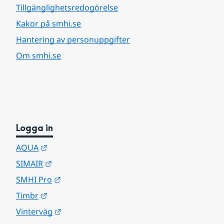
Tillgänglighetsredogörelse
Kakor på smhi.se
Hantering av personuppgifter
Om smhi.se
Logga in
Länk till annan webbplats.
AQUA
Länk till annan webbplats.
SIMAIR
Länk till annan webbplats.
SMHI Pro
Länk till annan webbplats.
Timbr
Länk till annan webbplats.
Vinterväg