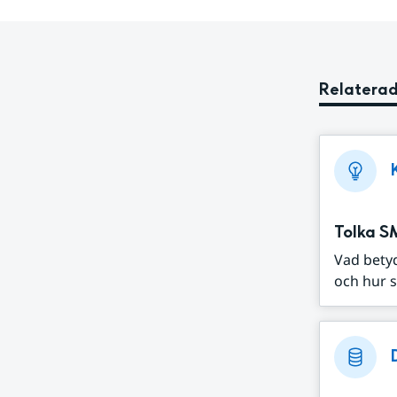
Relaterad
Tolka S
Vad bety
och hur s