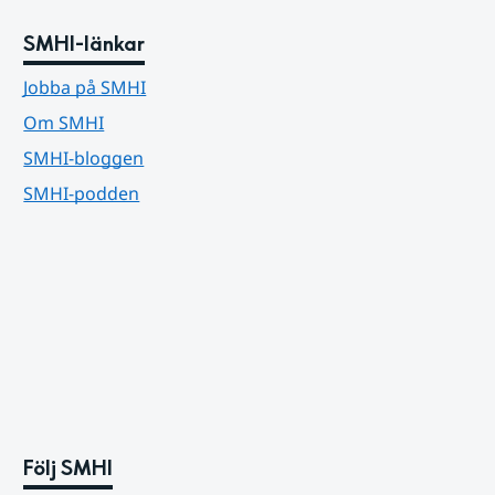
SMHI-länkar
Jobba på SMHI
Om SMHI
SMHI-bloggen
SMHI-podden
Följ SMHI