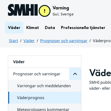
Hoppa till sidans innehåll
Varning
Gul, Sverige
Väder
Klimat
Data
Professionella tjänster
Start
Väder
Prognoser och varningar
Väderpr
varningar
och
Huvudinnehåll
Prognoser
för
Undersidor
Väder
Väde
Prognoser och varningar
SMHI public
Varningar och meddelanden
väder- eller
Väderprognos
Meteorologens kommentar