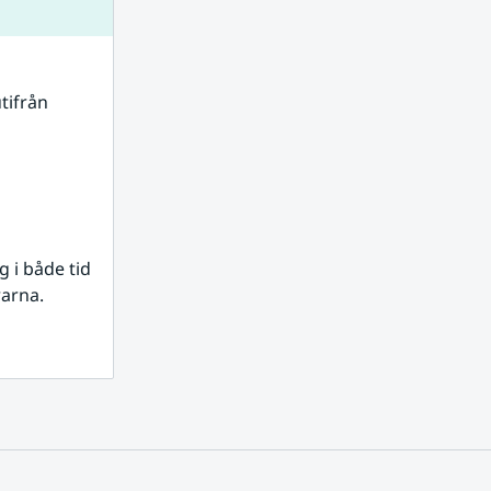
tifrån 
i både tid 
rarna.