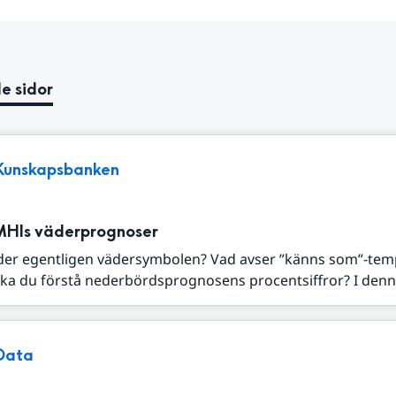
e sidor
Kunskapsbanken
MHIs väderprognoser
der egentligen vädersymbolen? Vad avser ”känns som”-tem
ka du förstå nederbördsprognosens procentsiffror? I denna
Data