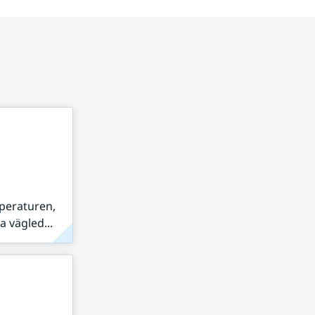
peraturen,
 vägled...