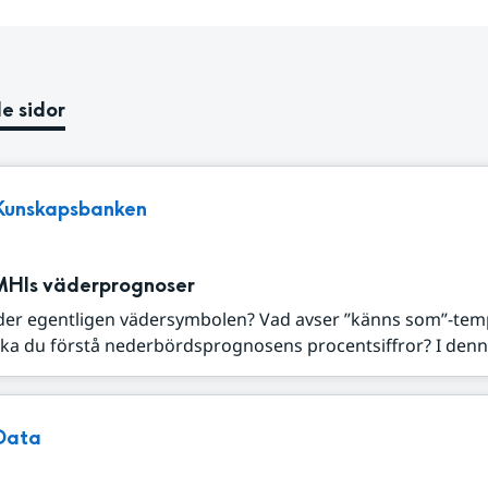
e sidor
Kunskapsbanken
MHIs väderprognoser
der egentligen vädersymbolen? Vad avser ”känns som”-tem
ka du förstå nederbördsprognosens procentsiffror? I denna
Data