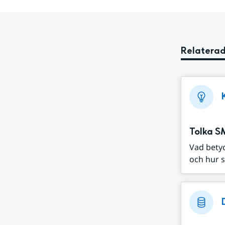
Relaterad
Tolka S
Vad bety
och hur s