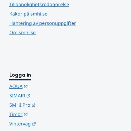
Tillgänglighetsredogörelse
Kakor på smhi.se
Hantering av personuppgifter
Om smhi.se
Logga in
Länk till annan webbplats.
AQUA
Länk till annan webbplats.
SIMAIR
Länk till annan webbplats.
SMHI Pro
Länk till annan webbplats.
Timbr
Länk till annan webbplats.
Vinterväg