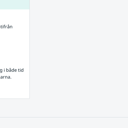
tifrån 
i både tid 
rarna.