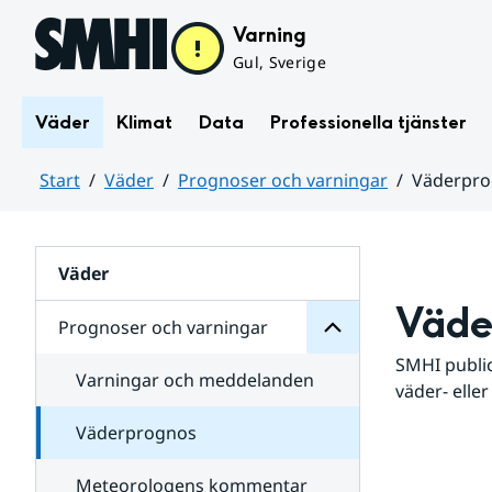
Hoppa till sidans innehåll
Varning
Gul, Sverige
Väder
Klimat
Data
Professionella tjänster
Start
Väder
Prognoser och varningar
Väderpr
varningar
och
Huvudinnehåll
Prognoser
för
Undersidor
Väder
Väde
Prognoser och varningar
SMHI public
Varningar och meddelanden
väder- eller
Väderprognos
Meteorologens kommentar