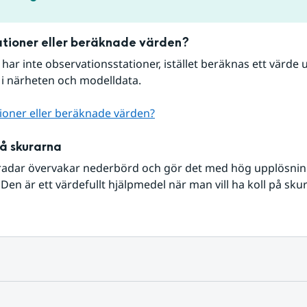
tioner eller beräknade värden?
r har inte observationsstationer, istället beräknas ett värde u
 i närheten och modelldata.
ioner eller beräknade värden?
på skurarna
radar övervakar nederbörd och gör det med hög upplösning 
Den är ett värdefullt hjälpmedel när man vill ha koll på sku