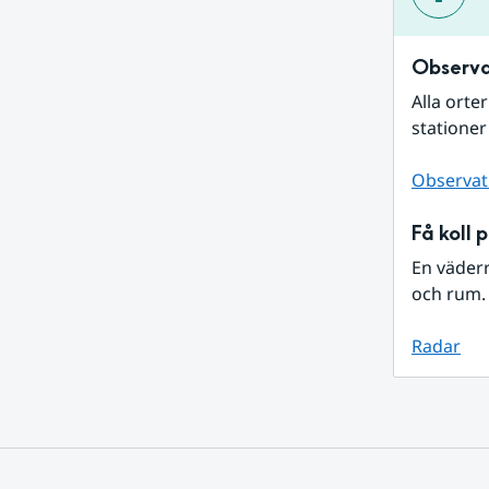
Observa
Alla orte
stationer
Observat
Få koll 
En väder
och rum. 
Radar