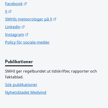
Länk till annan webbplats.
Facebook
Länk till annan webbplats.
X
Länk till annan webbplats.
SMHIs meteorologer på X
Länk till annan webbplats.
Linkedin
Länk till annan webbplats.
Instagram
Policy för sociala medier
Publikationer
SMHI ger regelbundet ut tidskrifter, rapporter och 
faktablad.
Sök publikationer
Nyhetsbladet Medvind