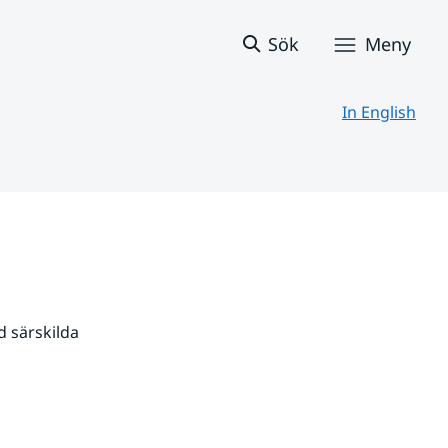
Sök
Meny
In English
 särskilda 