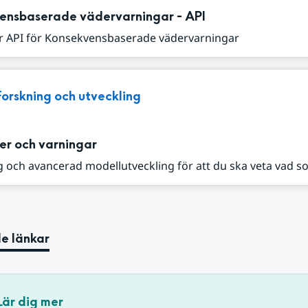
ensbaserade vädervarningar - API
r API för Konsekvensbaserade vädervarningar
Forskning och utveckling
er och varningar
 och avancerad modellutveckling för att du ska veta vad s
e länkar
Lär dig mer