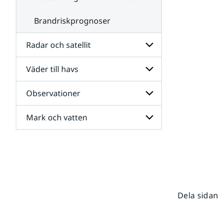
Brandriskprognoser
Radar och satellit
Väder till havs
Undersidor
för
Radar
Observationer
Undersidor
och
för
satellit
Väder
Mark och vatten
Undersidor
till
för
havs
Observationer
Undersidor
för
Mark
och
vatten
Dela sidan