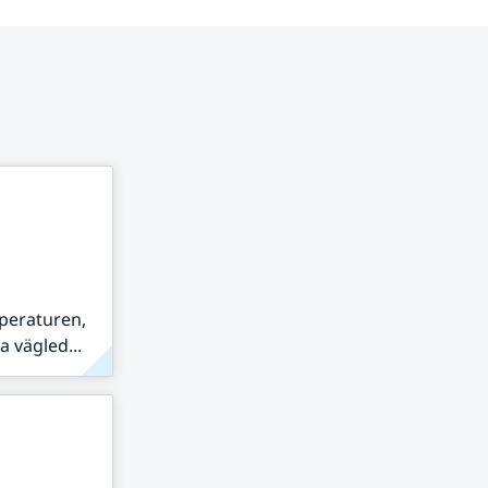
peraturen,
 vägled...