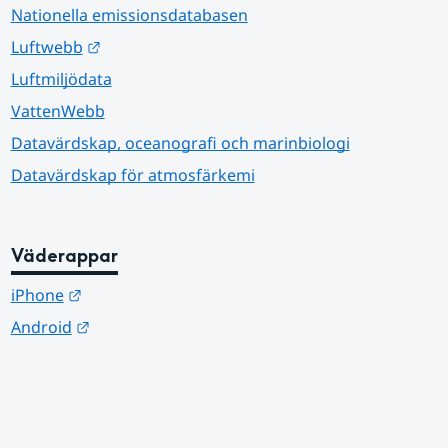
Nationella emissionsdatabasen
Länk till annan webbplats.
Luftwebb
Luftmiljödata
VattenWebb
Datavärdskap, oceanografi och marinbiologi
Datavärdskap för atmosfärkemi
Väderappar
Länk till annan webbplats.
iPhone
Länk till annan webbplats.
Android