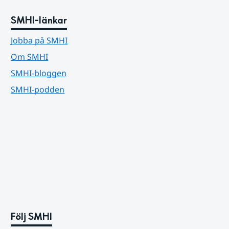
SMHI-länkar
Jobba på SMHI
Om SMHI
SMHI-bloggen
SMHI-podden
Följ SMHI