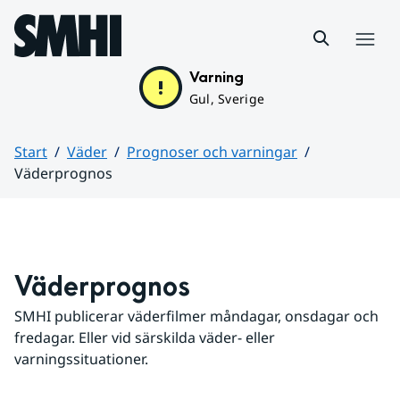
Hoppa till sidans innehåll
Meny
Varning
Gul, Sverige
Start
Väder
Prognoser och varningar
Väderprognos
Huvudinnehåll
Väderprognos
SMHI publicerar väderfilmer måndagar, onsdagar och 
fredagar. Eller vid särskilda väder- eller 
varningssituationer.