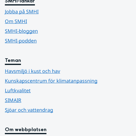
SMHI-länkar
Jobba på SMHI
Om SMHI
SMHI-bloggen
SMHI-podden
Teman
Havsmiljö i kust och hav
Kunskapscentrum för klimatanpassning
Luftkvalitet
SIMAIR
Sjöar och vattendrag
Om webbplatsen