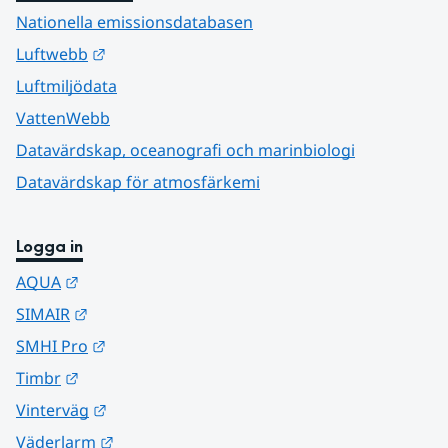
Nationella emissionsdatabasen
Länk till annan webbplats.
Luftwebb
Luftmiljödata
VattenWebb
Datavärdskap, oceanografi och marinbiologi
Datavärdskap för atmosfärkemi
Logga in
Länk till annan webbplats.
AQUA
Länk till annan webbplats.
SIMAIR
Länk till annan webbplats.
SMHI Pro
Länk till annan webbplats.
Timbr
Länk till annan webbplats.
Vinterväg
Länk till annan webbplats.
Väderlarm