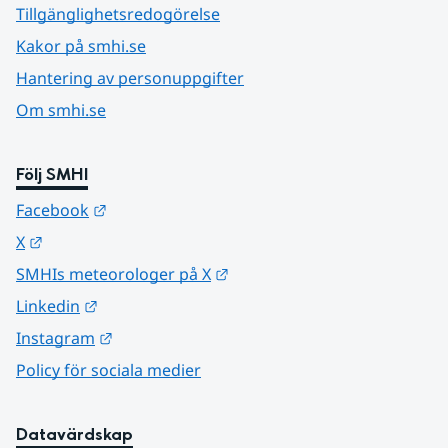
Tillgänglighetsredogörelse
Kakor på smhi.se
Hantering av personuppgifter
Om smhi.se
Följ SMHI
Länk till annan webbplats.
Facebook
Länk till annan webbplats.
X
Länk till annan webbplats.
SMHIs meteorologer på X
Länk till annan webbplats.
Linkedin
Länk till annan webbplats.
Instagram
Policy för sociala medier
Datavärdskap