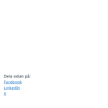
Dela sidan på
:
Dela sidan på
Facebook
Dela sidan på
LinkedIn
Dela sidan på
X