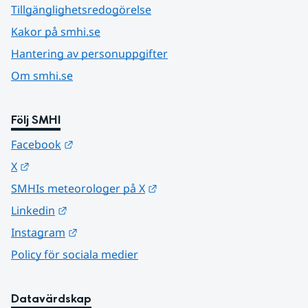
Tillgänglighetsredogörelse
Kakor på smhi.se
Hantering av personuppgifter
Om smhi.se
Följ SMHI
Länk till annan webbplats.
Facebook
Länk till annan webbplats.
X
Länk till annan webbplats.
SMHIs meteorologer på X
Länk till annan webbplats.
Linkedin
Länk till annan webbplats.
Instagram
Policy för sociala medier
Datavärdskap