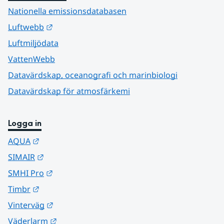
Nationella emissionsdatabasen
Länk till annan webbplats.
Luftwebb
Luftmiljödata
VattenWebb
Datavärdskap, oceanografi och marinbiologi
Datavärdskap för atmosfärkemi
Logga in
Länk till annan webbplats.
AQUA
Länk till annan webbplats.
SIMAIR
Länk till annan webbplats.
SMHI Pro
Länk till annan webbplats.
Timbr
Länk till annan webbplats.
Vinterväg
Länk till annan webbplats.
Väderlarm