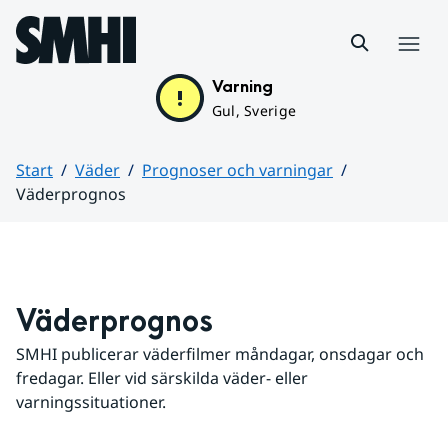
Hoppa till sidans innehåll
Meny
Varning
Gul, Sverige
Start
Väder
Prognoser och varningar
Väderprognos
Huvudinnehåll
Väderprognos
SMHI publicerar väderfilmer måndagar, onsdagar och 
fredagar. Eller vid särskilda väder- eller 
varningssituationer.