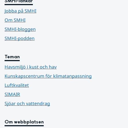
SMHI-länkar
Jobba på SMHI
Om SMHI
SMHI-bloggen
SMHI-podden
Teman
Havsmiljö i kust och hav
Kunskapscentrum för klimatanpassning
Luftkvalitet
SIMAIR
Sjöar och vattendrag
Om webbplatsen