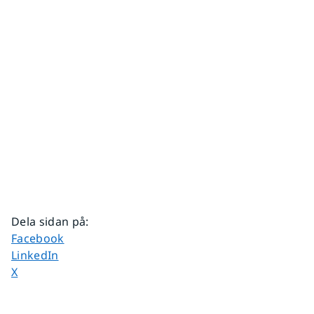
Dela sidan på
:
Dela sidan på
Facebook
Dela sidan på
LinkedIn
Dela sidan på
X