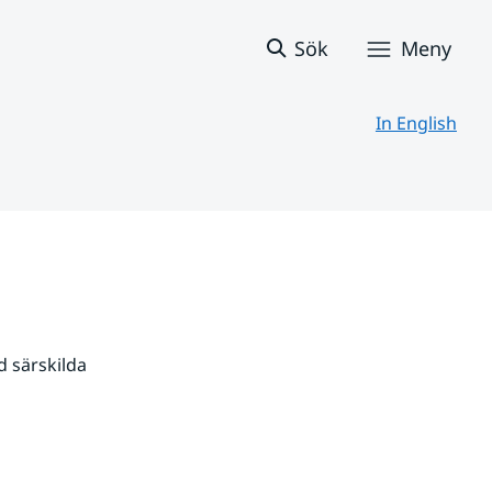
Sök
Meny
In English
 särskilda 