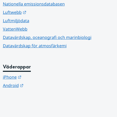
Nationella emissionsdatabasen
Länk till annan webbplats.
Luftwebb
Luftmiljödata
VattenWebb
Datavärdskap, oceanografi och marinbiologi
Datavärdskap för atmosfärkemi
Väderappar
Länk till annan webbplats.
iPhone
Länk till annan webbplats.
Android