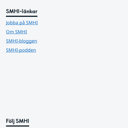
SMHI-länkar
Jobba på SMHI
Om SMHI
SMHI-bloggen
SMHI-podden
Följ SMHI