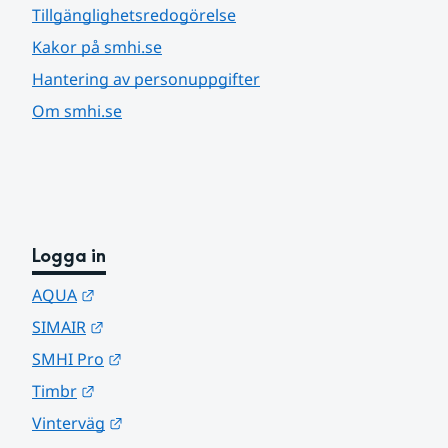
Tillgänglighetsredogörelse
Kakor på smhi.se
Hantering av personuppgifter
Om smhi.se
Logga in
Länk till annan webbplats.
AQUA
Länk till annan webbplats.
SIMAIR
Länk till annan webbplats.
SMHI Pro
Länk till annan webbplats.
Timbr
Länk till annan webbplats.
Vinterväg