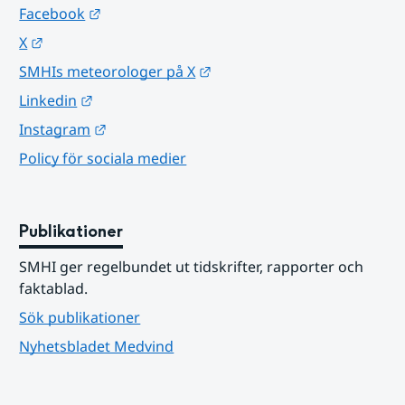
Länk till annan webbplats.
Facebook
Länk till annan webbplats.
X
Länk till annan webbplats.
SMHIs meteorologer på X
Länk till annan webbplats.
Linkedin
Länk till annan webbplats.
Instagram
Policy för sociala medier
Publikationer
SMHI ger regelbundet ut tidskrifter, rapporter och 
faktablad.
Sök publikationer
Nyhetsbladet Medvind