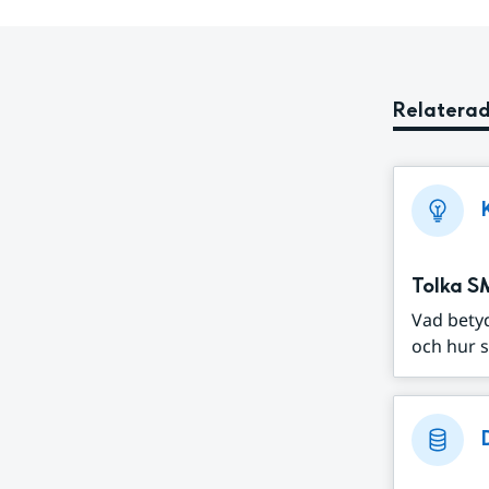
Relaterad
Tolka S
Vad bety
och hur s