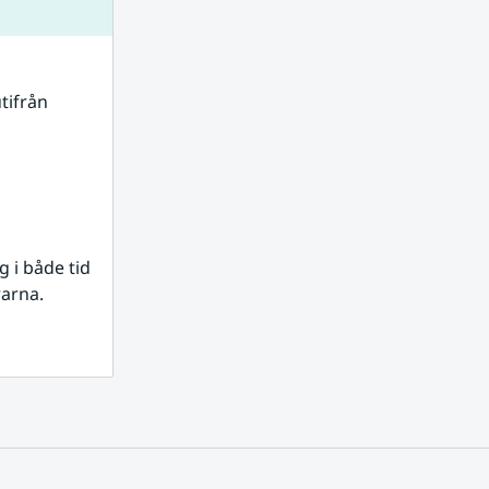
tifrån 
i både tid 
rarna.