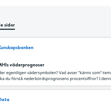
e sidor
Kunskapsbanken
MHIs väderprognoser
der egentligen vädersymbolen? Vad avser ”känns som”-tem
ka du förstå nederbördsprognosens procentsiffror? I denna
Data