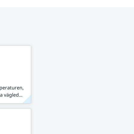
peraturen,
 vägled...