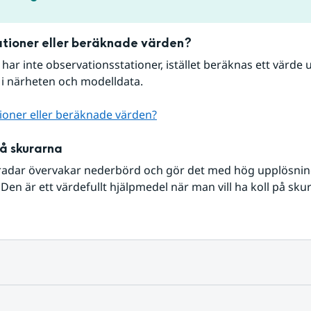
tioner eller beräknade värden?
r har inte observationsstationer, istället beräknas ett värde u
 i närheten och modelldata.
ioner eller beräknade värden?
på skurarna
radar övervakar nederbörd och gör det med hög upplösning 
Den är ett värdefullt hjälpmedel när man vill ha koll på sku