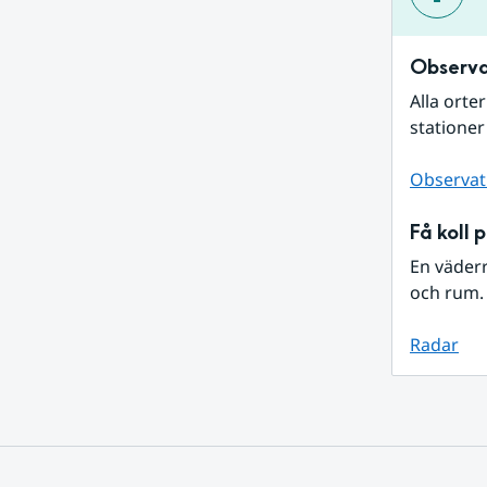
Observa
Alla orte
stationer
Observat
Få koll 
En väder
och rum. 
Radar