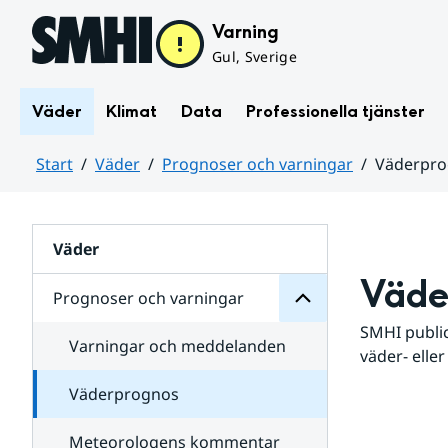
Hoppa till sidans innehåll
Varning
Gul, Sverige
Väder
Klimat
Data
Professionella tjänster
Start
Väder
Prognoser och varningar
Väderpr
varningar
och
Huvudinnehåll
Prognoser
för
Undersidor
Väder
Väde
Prognoser och varningar
SMHI public
Varningar och meddelanden
väder- eller
Väderprognos
Meteorologens kommentar