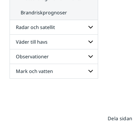
Brandriskprognoser
Radar och satellit
Väder till havs
Undersidor
för
Radar
Observationer
Undersidor
och
för
satellit
Väder
Mark och vatten
Undersidor
till
för
havs
Observationer
Undersidor
för
Mark
och
vatten
Dela sidan