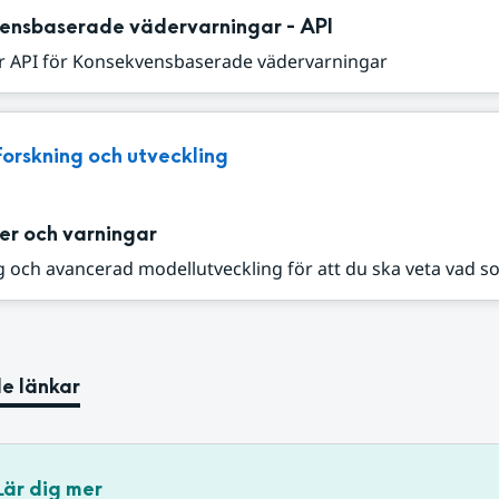
ensbaserade vädervarningar - API
r API för Konsekvensbaserade vädervarningar
Forskning och utveckling
er och varningar
 och avancerad modellutveckling för att du ska veta vad s
e länkar
Lär dig mer