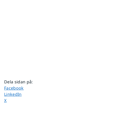
Dela sidan på
:
Dela sidan på
Facebook
Dela sidan på
LinkedIn
Dela sidan på
X