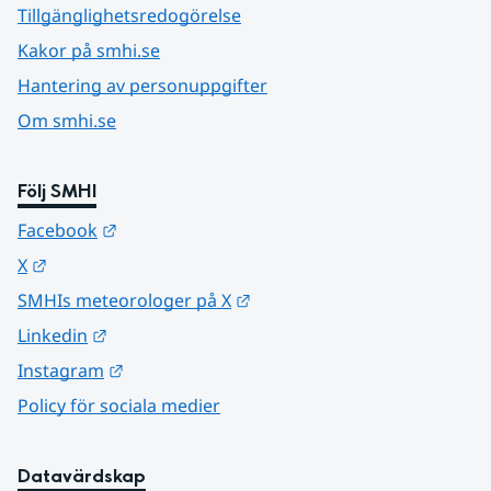
Tillgänglighetsredogörelse
Kakor på smhi.se
Hantering av personuppgifter
Om smhi.se
Följ SMHI
Länk till annan webbplats.
Facebook
Länk till annan webbplats.
X
Länk till annan webbplats.
SMHIs meteorologer på X
Länk till annan webbplats.
Linkedin
Länk till annan webbplats.
Instagram
Policy för sociala medier
Datavärdskap