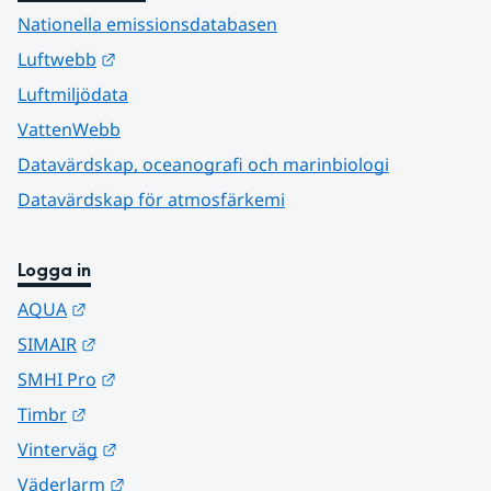
Nationella emissionsdatabasen
Länk till annan webbplats.
Luftwebb
Luftmiljödata
VattenWebb
Datavärdskap, oceanografi och marinbiologi
Datavärdskap för atmosfärkemi
Logga in
Länk till annan webbplats.
AQUA
Länk till annan webbplats.
SIMAIR
Länk till annan webbplats.
SMHI Pro
Länk till annan webbplats.
Timbr
Länk till annan webbplats.
Vinterväg
Länk till annan webbplats.
Väderlarm