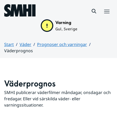
Hoppa till sidans innehåll
Meny
Varning
Gul, Sverige
Start
Väder
Prognoser och varningar
Väderprognos
Huvudinnehåll
Väderprognos
SMHI publicerar väderfilmer måndagar, onsdagar och 
fredagar. Eller vid särskilda väder- eller 
varningssituationer.