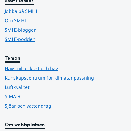
SMHI-länkar
Jobba på SMHI
Om SMHI
SMHI-bloggen
SMHI-podden
Teman
Havsmiljö i kust och hav
Kunskapscentrum för klimatanpassning
Luftkvalitet
SIMAIR
Sjöar och vattendrag
Om webbplatsen