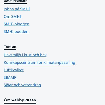
SMHI-länkar
Jobba på SMHI
Om SMHI
SMHI-bloggen
SMHI-podden
Teman
Havsmiljö i kust och hav
Kunskapscentrum för klimatanpassning
Luftkvalitet
SIMAIR
Sjöar och vattendrag
Om webbplatsen