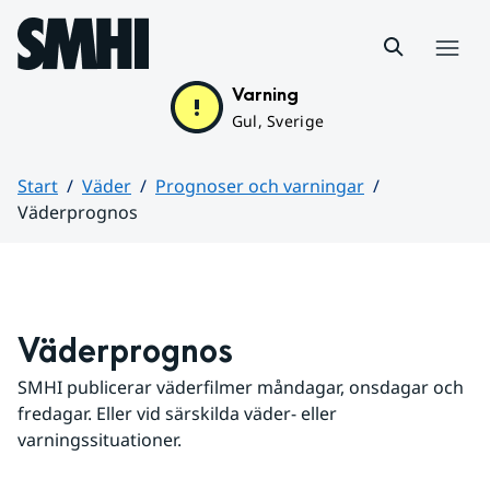
Hoppa till sidans innehåll
Meny
Varning
Gul, Sverige
Start
Väder
Prognoser och varningar
Väderprognos
Huvudinnehåll
Väderprognos
SMHI publicerar väderfilmer måndagar, onsdagar och 
fredagar. Eller vid särskilda väder- eller 
varningssituationer.