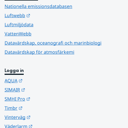
Nationella emissionsdatabasen
Länk till annan webbplats.
Luftwebb
Luftmiljödata
VattenWebb
Datavärdskap, oceanografi och marinbiologi
Datavärdskap för atmosfärkemi
Logga in
Länk till annan webbplats.
AQUA
Länk till annan webbplats.
SIMAIR
Länk till annan webbplats.
SMHI Pro
Länk till annan webbplats.
Timbr
Länk till annan webbplats.
Vinterväg
Länk till annan webbplats.
Väderlarm