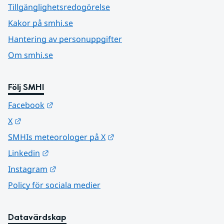
Tillgänglighetsredogörelse
Kakor på smhi.se
Hantering av personuppgifter
Om smhi.se
Följ SMHI
Länk till annan webbplats.
Facebook
Länk till annan webbplats.
X
Länk till annan webbplats.
SMHIs meteorologer på X
Länk till annan webbplats.
Linkedin
Länk till annan webbplats.
Instagram
Policy för sociala medier
Datavärdskap