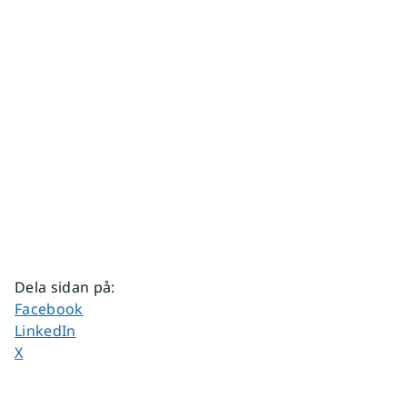
Dela sidan på
:
Dela sidan på
Facebook
Dela sidan på
LinkedIn
Dela sidan på
X