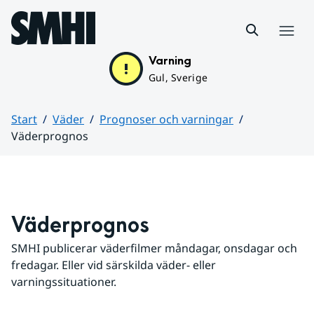
Hoppa till sidans innehåll
Meny
Varning
Gul, Sverige
Start
Väder
Prognoser och varningar
Väderprognos
Huvudinnehåll
Väderprognos
SMHI publicerar väderfilmer måndagar, onsdagar och 
fredagar. Eller vid särskilda väder- eller 
varningssituationer.