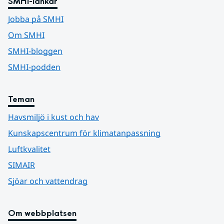
SMHI-länkar
Jobba på SMHI
Om SMHI
SMHI-bloggen
SMHI-podden
Teman
Havsmiljö i kust och hav
Kunskapscentrum för klimatanpassning
Luftkvalitet
SIMAIR
Sjöar och vattendrag
Om webbplatsen