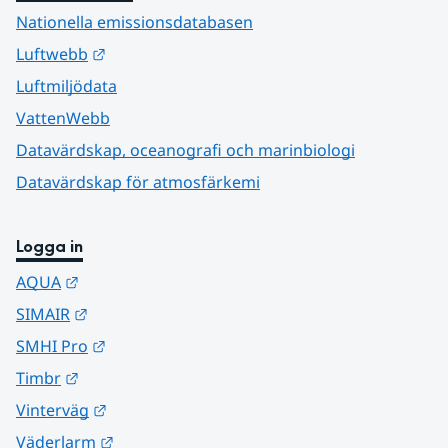
Nationella emissionsdatabasen
Länk till annan webbplats.
Luftwebb
Luftmiljödata
VattenWebb
Datavärdskap, oceanografi och marinbiologi
Datavärdskap för atmosfärkemi
Logga in
Länk till annan webbplats.
AQUA
Länk till annan webbplats.
SIMAIR
Länk till annan webbplats.
SMHI Pro
Länk till annan webbplats.
Timbr
Länk till annan webbplats.
Vinterväg
Länk till annan webbplats.
Väderlarm