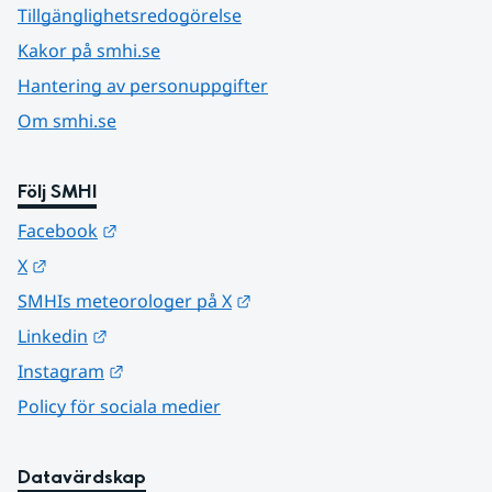
Tillgänglighetsredogörelse
Kakor på smhi.se
Hantering av personuppgifter
Om smhi.se
Följ SMHI
Länk till annan webbplats.
Facebook
Länk till annan webbplats.
X
Länk till annan webbplats.
SMHIs meteorologer på X
Länk till annan webbplats.
Linkedin
Länk till annan webbplats.
Instagram
Policy för sociala medier
Datavärdskap