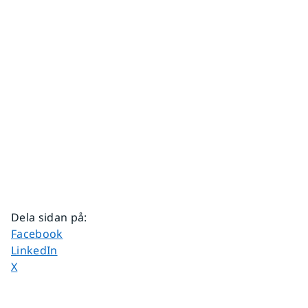
Dela sidan på
:
Dela sidan på
Facebook
Dela sidan på
LinkedIn
Dela sidan på
X