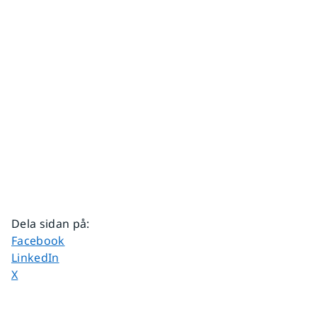
Dela sidan på
:
Dela sidan på
Facebook
Dela sidan på
LinkedIn
Dela sidan på
X