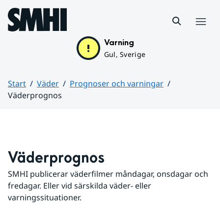
Hoppa till sidans innehåll
Meny
Varning
Gul, Sverige
Start
Väder
Prognoser och varningar
Väderprognos
Huvudinnehåll
Väderprognos
SMHI publicerar väderfilmer måndagar, onsdagar och 
fredagar. Eller vid särskilda väder- eller 
varningssituationer.