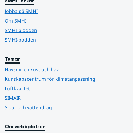
SMHI-länkar
Jobba på SMHI
Om SMHI
SMHI-bloggen
SMHI-podden
Teman
Havsmiljö i kust och hav
Kunskapscentrum för klimatanpassning
Luftkvalitet
SIMAIR
Sjöar och vattendrag
Om webbplatsen