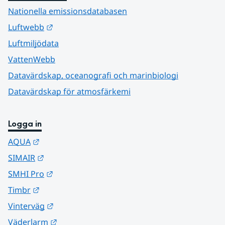
Nationella emissionsdatabasen
Länk till annan webbplats.
Luftwebb
Luftmiljödata
VattenWebb
Datavärdskap, oceanografi och marinbiologi
Datavärdskap för atmosfärkemi
Logga in
Länk till annan webbplats.
AQUA
Länk till annan webbplats.
SIMAIR
Länk till annan webbplats.
SMHI Pro
Länk till annan webbplats.
Timbr
Länk till annan webbplats.
Vinterväg
Länk till annan webbplats.
Väderlarm