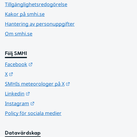
Tillgänglighetsredogörelse
Kakor på smhi.se
Hantering av personuppgifter
Om smhi.se
Följ SMHI
Länk till annan webbplats.
Facebook
Länk till annan webbplats.
X
Länk till annan webbplats.
SMHIs meteorologer på X
Länk till annan webbplats.
Linkedin
Länk till annan webbplats.
Instagram
Policy för sociala medier
Datavärdskap