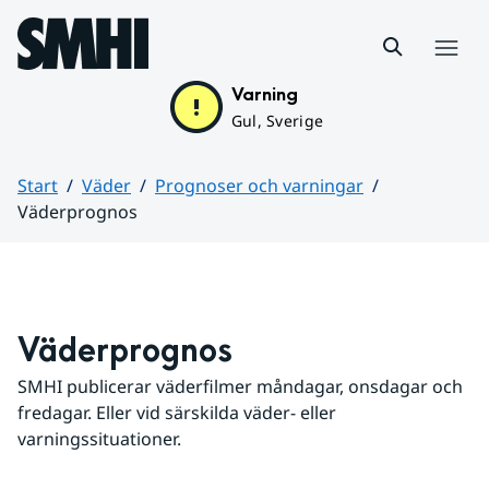
Hoppa till sidans innehåll
Meny
Varning
Gul, Sverige
Start
Väder
Prognoser och varningar
Väderprognos
Huvudinnehåll
Väderprognos
SMHI publicerar väderfilmer måndagar, onsdagar och 
fredagar. Eller vid särskilda väder- eller 
varningssituationer.