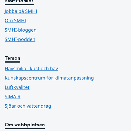
SMHI-länkar
Jobba på SMHI
Om SMHI
SMHI-bloggen
SMHI-podden
Teman
Havsmiljö i kust och hav
Kunskapscentrum för klimatanpassning
Luftkvalitet
SIMAIR
Sjöar och vattendrag
Om webbplatsen