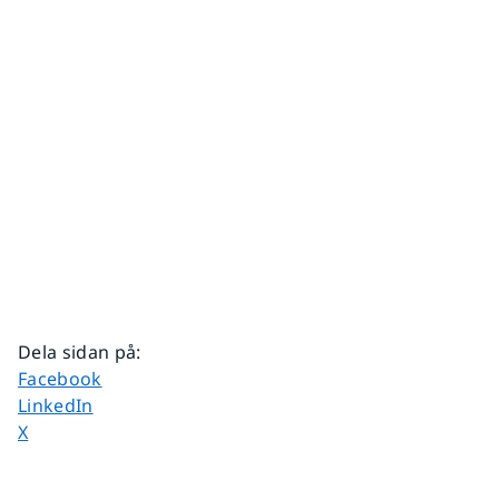
Dela sidan på
:
Dela sidan på
Facebook
Dela sidan på
LinkedIn
Dela sidan på
X