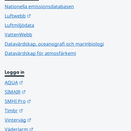
Nationella emissionsdatabasen
Länk till annan webbplats.
Luftwebb
Luftmiljödata
VattenWebb
Datavärdskap, oceanografi och marinbiologi
Datavärdskap för atmosfärkemi
Logga in
Länk till annan webbplats.
AQUA
Länk till annan webbplats.
SIMAIR
Länk till annan webbplats.
SMHI Pro
Länk till annan webbplats.
Timbr
Länk till annan webbplats.
Vinterväg
Länk till annan webbplats.
Väderlarm