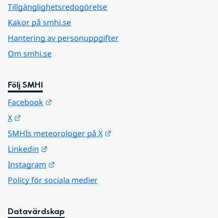
Tillgänglighetsredogörelse
Kakor på smhi.se
Hantering av personuppgifter
Om smhi.se
Följ SMHI
Länk till annan webbplats.
Facebook
Länk till annan webbplats.
X
Länk till annan webbplats.
SMHIs meteorologer på X
Länk till annan webbplats.
Linkedin
Länk till annan webbplats.
Instagram
Policy för sociala medier
Datavärdskap