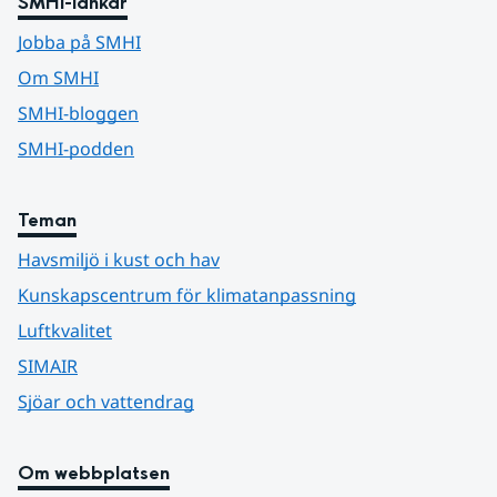
SMHI-länkar
Jobba på SMHI
Om SMHI
SMHI-bloggen
SMHI-podden
Teman
Havsmiljö i kust och hav
Kunskapscentrum för klimatanpassning
Luftkvalitet
SIMAIR
Sjöar och vattendrag
Om webbplatsen