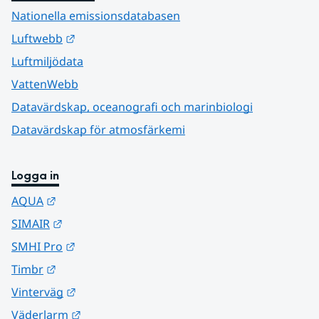
Nationella emissionsdatabasen
Länk till annan webbplats.
Luftwebb
Luftmiljödata
VattenWebb
Datavärdskap, oceanografi och marinbiologi
Datavärdskap för atmosfärkemi
Logga in
Länk till annan webbplats.
AQUA
Länk till annan webbplats.
SIMAIR
Länk till annan webbplats.
SMHI Pro
Länk till annan webbplats.
Timbr
Länk till annan webbplats.
Vinterväg
Länk till annan webbplats.
Väderlarm