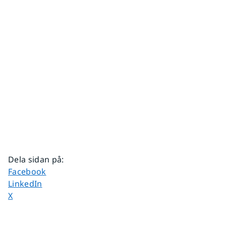
Dela sidan på
:
Dela sidan på
Facebook
Dela sidan på
LinkedIn
Dela sidan på
X