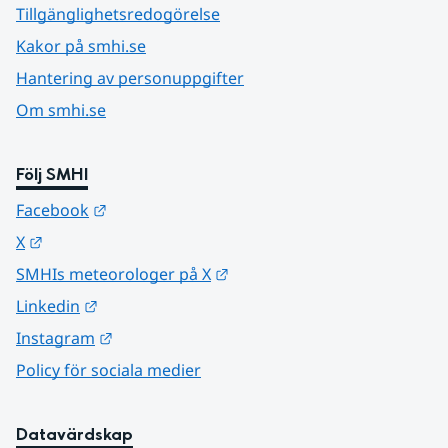
Tillgänglighetsredogörelse
Kakor på smhi.se
Hantering av personuppgifter
Om smhi.se
Följ SMHI
Länk till annan webbplats.
Facebook
Länk till annan webbplats.
X
Länk till annan webbplats.
SMHIs meteorologer på X
Länk till annan webbplats.
Linkedin
Länk till annan webbplats.
Instagram
Policy för sociala medier
Datavärdskap