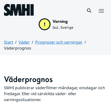
Hoppa till sidans innehåll
Meny
Varning
Gul, Sverige
Start
Väder
Prognoser och varningar
Väderprognos
Huvudinnehåll
Väderprognos
SMHI publicerar väderfilmer måndagar, onsdagar och 
fredagar. Eller vid särskilda väder- eller 
varningssituationer.