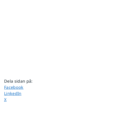
Dela sidan på
:
Dela sidan på
Facebook
Dela sidan på
LinkedIn
Dela sidan på
X