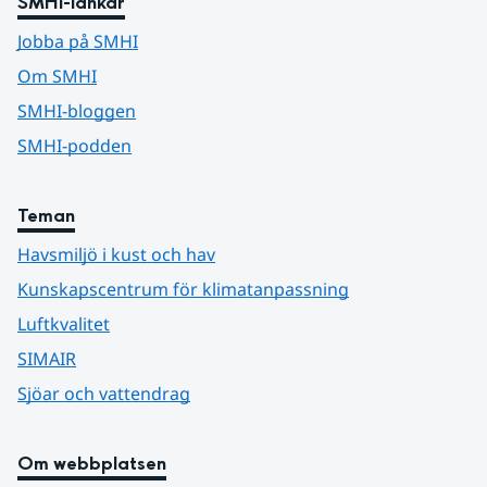
SMHI-länkar
Jobba på SMHI
Om SMHI
SMHI-bloggen
SMHI-podden
Teman
Havsmiljö i kust och hav
Kunskapscentrum för klimatanpassning
Luftkvalitet
SIMAIR
Sjöar och vattendrag
Om webbplatsen