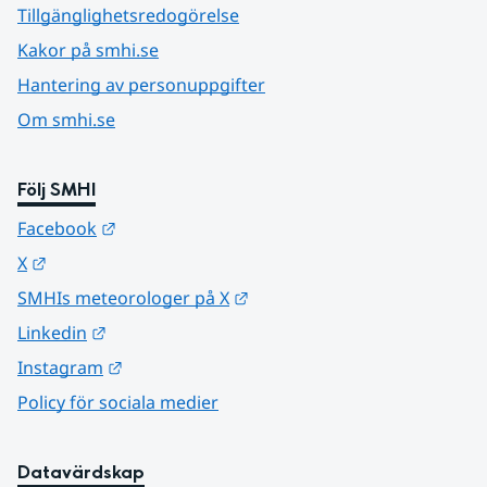
Tillgänglighetsredogörelse
Kakor på smhi.se
Hantering av personuppgifter
Om smhi.se
Följ SMHI
Länk till annan webbplats.
Facebook
Länk till annan webbplats.
X
Länk till annan webbplats.
SMHIs meteorologer på X
Länk till annan webbplats.
Linkedin
Länk till annan webbplats.
Instagram
Policy för sociala medier
Datavärdskap