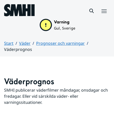
Hoppa till sidans innehåll
Meny
Varning
Gul, Sverige
Start
Väder
Prognoser och varningar
Väderprognos
Huvudinnehåll
Väderprognos
SMHI publicerar väderfilmer måndagar, onsdagar och 
fredagar. Eller vid särskilda väder- eller 
varningssituationer.