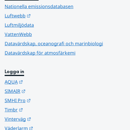
Nationella emissionsdatabasen
Länk till annan webbplats.
Luftwebb
Luftmiljödata
VattenWebb
Datavärdskap, oceanografi och marinbiologi
Datavärdskap för atmosfärkemi
Logga in
Länk till annan webbplats.
AQUA
Länk till annan webbplats.
SIMAIR
Länk till annan webbplats.
SMHI Pro
Länk till annan webbplats.
Timbr
Länk till annan webbplats.
Vinterväg
Länk till annan webbplats.
Väderlarm