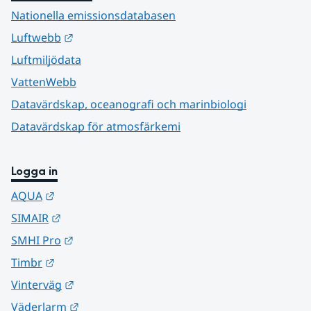
Nationella emissionsdatabasen
Länk till annan webbplats.
Luftwebb
Luftmiljödata
VattenWebb
Datavärdskap, oceanografi och marinbiologi
Datavärdskap för atmosfärkemi
Logga in
Länk till annan webbplats.
AQUA
Länk till annan webbplats.
SIMAIR
Länk till annan webbplats.
SMHI Pro
Länk till annan webbplats.
Timbr
Länk till annan webbplats.
Vinterväg
Länk till annan webbplats.
Väderlarm