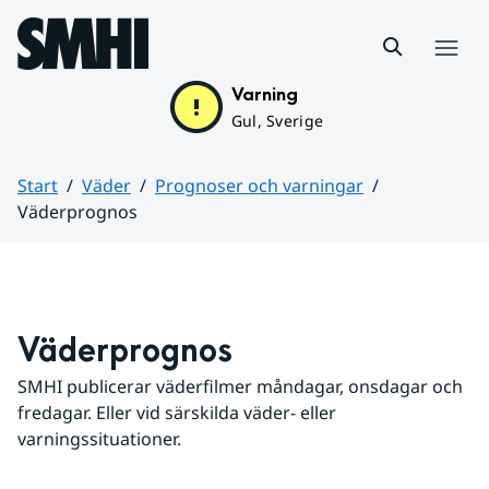
Hoppa till sidans innehåll
Meny
Varning
Gul, Sverige
Start
Väder
Prognoser och varningar
Väderprognos
Huvudinnehåll
Väderprognos
SMHI publicerar väderfilmer måndagar, onsdagar och 
fredagar. Eller vid särskilda väder- eller 
varningssituationer.