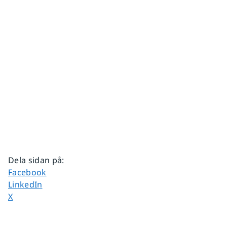
Dela sidan på
:
Dela sidan på
Facebook
Dela sidan på
LinkedIn
Dela sidan på
X