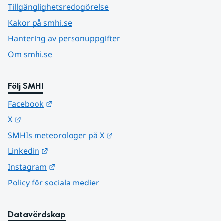
Tillgänglighetsredogörelse
Kakor på smhi.se
Hantering av personuppgifter
Om smhi.se
Följ SMHI
Länk till annan webbplats.
Facebook
Länk till annan webbplats.
X
Länk till annan webbplats.
SMHIs meteorologer på X
Länk till annan webbplats.
Linkedin
Länk till annan webbplats.
Instagram
Policy för sociala medier
Datavärdskap