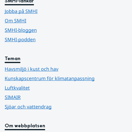
SMHI-länkar
Jobba på SMHI
Om SMHI
SMHI-bloggen
SMHI-podden
Teman
Havsmiljö i kust och hav
Kunskapscentrum för klimatanpassning
Luftkvalitet
SIMAIR
Sjöar och vattendrag
Om webbplatsen