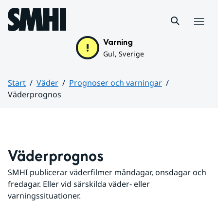
Hoppa till sidans innehåll
Meny
Varning
Gul, Sverige
Start
Väder
Prognoser och varningar
Väderprognos
Huvudinnehåll
Väderprognos
SMHI publicerar väderfilmer måndagar, onsdagar och 
fredagar. Eller vid särskilda väder- eller 
varningssituationer.