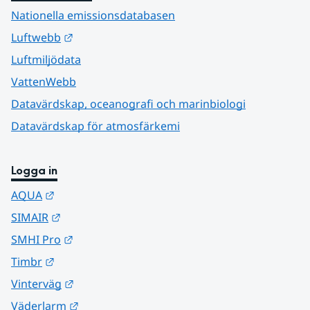
Nationella emissionsdatabasen
Länk till annan webbplats.
Luftwebb
Luftmiljödata
VattenWebb
Datavärdskap, oceanografi och marinbiologi
Datavärdskap för atmosfärkemi
Logga in
Länk till annan webbplats.
AQUA
Länk till annan webbplats.
SIMAIR
Länk till annan webbplats.
SMHI Pro
Länk till annan webbplats.
Timbr
Länk till annan webbplats.
Vinterväg
Länk till annan webbplats.
Väderlarm