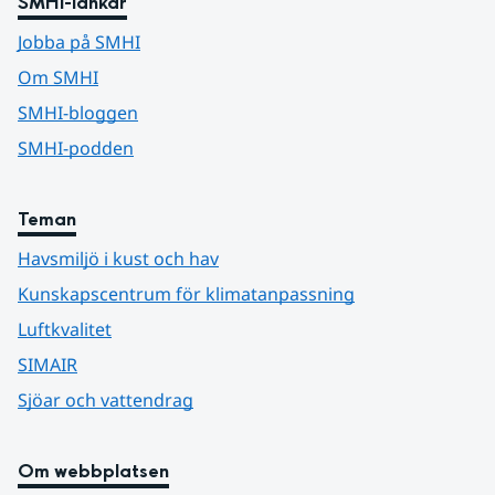
SMHI-länkar
Jobba på SMHI
Om SMHI
SMHI-bloggen
SMHI-podden
Teman
Havsmiljö i kust och hav
Kunskapscentrum för klimatanpassning
Luftkvalitet
SIMAIR
Sjöar och vattendrag
Om webbplatsen