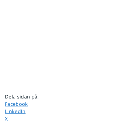
Dela sidan på
:
Dela sidan på
Facebook
Dela sidan på
LinkedIn
Dela sidan på
X