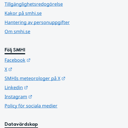
Tillgänglighetsredogörelse
Kakor på smhi.se
Hantering av personuppgifter
Om smhi.se
Följ SMHI
Länk till annan webbplats.
Facebook
Länk till annan webbplats.
X
Länk till annan webbplats.
SMHIs meteorologer på X
Länk till annan webbplats.
Linkedin
Länk till annan webbplats.
Instagram
Policy för sociala medier
Datavärdskap