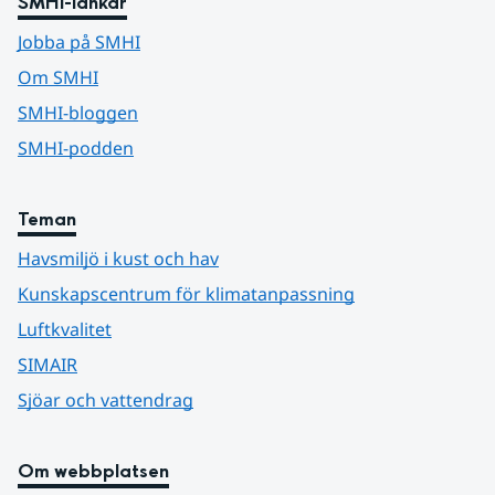
SMHI-länkar
Jobba på SMHI
Om SMHI
SMHI-bloggen
SMHI-podden
Teman
Havsmiljö i kust och hav
Kunskapscentrum för klimatanpassning
Luftkvalitet
SIMAIR
Sjöar och vattendrag
Om webbplatsen