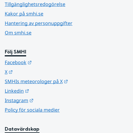
Tillgänglighetsredogörelse
Kakor på smhi.se
Hantering av personuppgifter
Om smhi.se
Följ SMHI
Länk till annan webbplats.
Facebook
Länk till annan webbplats.
X
Länk till annan webbplats.
SMHIs meteorologer på X
Länk till annan webbplats.
Linkedin
Länk till annan webbplats.
Instagram
Policy för sociala medier
Datavärdskap