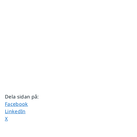
Dela sidan på
:
Dela sidan på
Facebook
Dela sidan på
LinkedIn
Dela sidan på
X