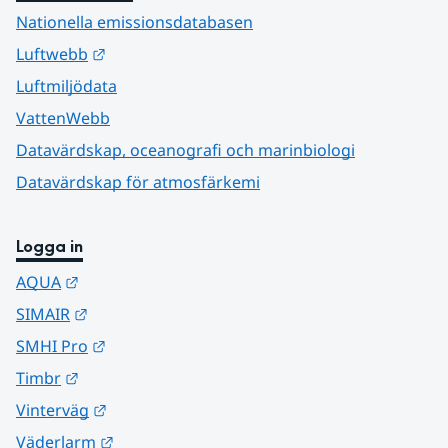
Nationella emissionsdatabasen
Länk till annan webbplats.
Luftwebb
Luftmiljödata
VattenWebb
Datavärdskap, oceanografi och marinbiologi
Datavärdskap för atmosfärkemi
Logga in
Länk till annan webbplats.
AQUA
Länk till annan webbplats.
SIMAIR
Länk till annan webbplats.
SMHI Pro
Länk till annan webbplats.
Timbr
Länk till annan webbplats.
Vinterväg
Länk till annan webbplats.
Väderlarm