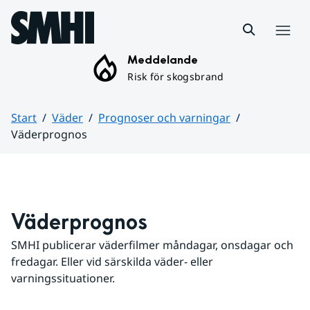
Hoppa till sidans innehåll
Meny
Meddelande
Risk för skogsbrand
Start
Väder
Prognoser och varningar
Väderprognos
Huvudinnehåll
Väderprognos
SMHI publicerar väderfilmer måndagar, onsdagar och 
fredagar. Eller vid särskilda väder- eller 
varningssituationer.