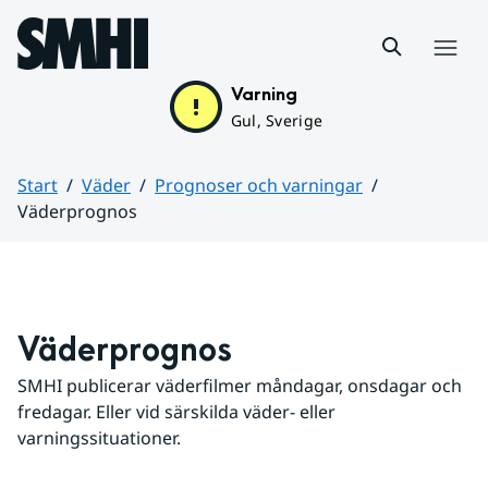
Hoppa till sidans innehåll
Meny
Varning
Gul, Sverige
Start
Väder
Prognoser och varningar
Väderprognos
Huvudinnehåll
Väderprognos
SMHI publicerar väderfilmer måndagar, onsdagar och 
fredagar. Eller vid särskilda väder- eller 
varningssituationer.