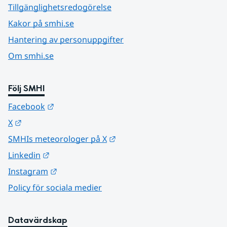
Tillgänglighetsredogörelse
Kakor på smhi.se
Hantering av personuppgifter
Om smhi.se
Följ SMHI
Länk till annan webbplats.
Facebook
Länk till annan webbplats.
X
Länk till annan webbplats.
SMHIs meteorologer på X
Länk till annan webbplats.
Linkedin
Länk till annan webbplats.
Instagram
Policy för sociala medier
Datavärdskap