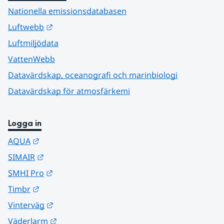
Nationella emissionsdatabasen
Länk till annan webbplats.
Luftwebb
Luftmiljödata
VattenWebb
Datavärdskap, oceanografi och marinbiologi
Datavärdskap för atmosfärkemi
Logga in
Länk till annan webbplats.
AQUA
Länk till annan webbplats.
SIMAIR
Länk till annan webbplats.
SMHI Pro
Länk till annan webbplats.
Timbr
Länk till annan webbplats.
Vinterväg
Länk till annan webbplats.
Väderlarm