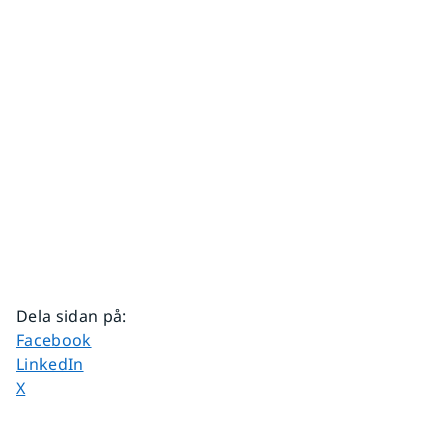
Dela sidan på
:
Dela sidan på
Facebook
Dela sidan på
LinkedIn
Dela sidan på
X