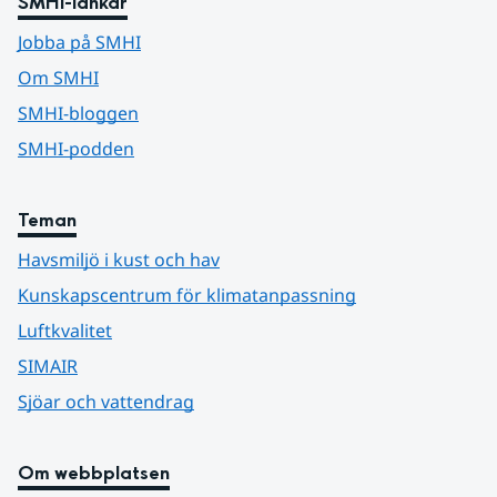
SMHI-länkar
Jobba på SMHI
Om SMHI
SMHI-bloggen
SMHI-podden
Teman
Havsmiljö i kust och hav
Kunskapscentrum för klimatanpassning
Luftkvalitet
SIMAIR
Sjöar och vattendrag
Om webbplatsen