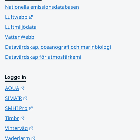
Nationella emissionsdatabasen
Länk till annan webbplats.
Luftwebb
Luftmiljödata
VattenWebb
Datavärdskap, oceanografi och marinbiologi
Datavärdskap för atmosfärkemi
Logga in
Länk till annan webbplats.
AQUA
Länk till annan webbplats.
SIMAIR
Länk till annan webbplats.
SMHI Pro
Länk till annan webbplats.
Timbr
Länk till annan webbplats.
Vinterväg
Länk till annan webbplats.
Väderlarm