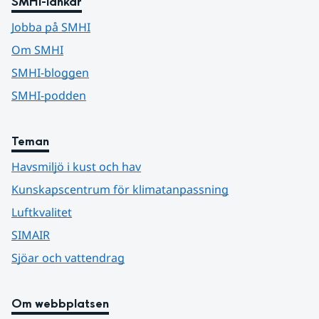
SMHI-länkar
Jobba på SMHI
Om SMHI
SMHI-bloggen
SMHI-podden
Teman
Havsmiljö i kust och hav
Kunskapscentrum för klimatanpassning
Luftkvalitet
SIMAIR
Sjöar och vattendrag
Om webbplatsen