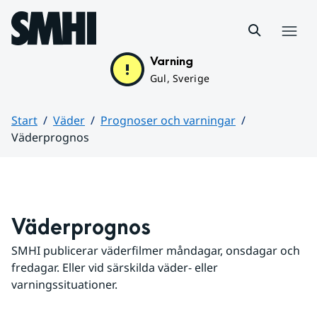
Hoppa till sidans innehåll
Meny
Varning
Gul, Sverige
Start
Väder
Prognoser och varningar
Väderprognos
Huvudinnehåll
Väderprognos
SMHI publicerar väderfilmer måndagar, onsdagar och 
fredagar. Eller vid särskilda väder- eller 
varningssituationer.