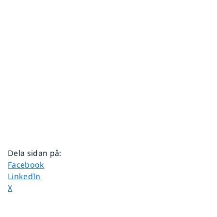
Dela sidan på
:
Dela sidan på
Facebook
Dela sidan på
LinkedIn
Dela sidan på
X