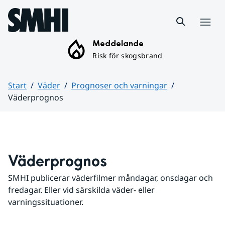
Hoppa till sidans innehåll
Meny
Meddelande
Risk för skogsbrand
Start
Väder
Prognoser och varningar
Väderprognos
Huvudinnehåll
Väderprognos
SMHI publicerar väderfilmer måndagar, onsdagar och 
fredagar. Eller vid särskilda väder- eller 
varningssituationer.