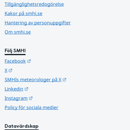
Tillgänglighetsredogörelse
Kakor på smhi.se
Hantering av personuppgifter
Om smhi.se
Följ SMHI
Länk till annan webbplats.
Facebook
Länk till annan webbplats.
X
Länk till annan webbplats.
SMHIs meteorologer på X
Länk till annan webbplats.
Linkedin
Länk till annan webbplats.
Instagram
Policy för sociala medier
Datavärdskap