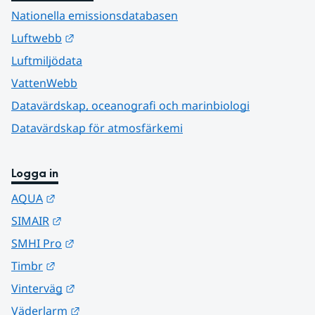
Nationella emissionsdatabasen
Länk till annan webbplats.
Luftwebb
Luftmiljödata
VattenWebb
Datavärdskap, oceanografi och marinbiologi
Datavärdskap för atmosfärkemi
Logga in
Länk till annan webbplats.
AQUA
Länk till annan webbplats.
SIMAIR
Länk till annan webbplats.
SMHI Pro
Länk till annan webbplats.
Timbr
Länk till annan webbplats.
Vinterväg
Länk till annan webbplats.
Väderlarm