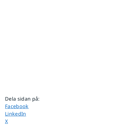
Dela sidan på
:
Dela sidan på
Facebook
Dela sidan på
LinkedIn
Dela sidan på
X