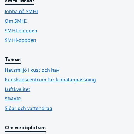
SMHI-länkar
Jobba på SMHI
Om SMHI
SMHI-bloggen
SMHI-podden
Teman
Havsmiljö i kust och hav
Kunskapscentrum för klimatanpassning
Luftkvalitet
SIMAIR
Sjöar och vattendrag
Om webbplatsen