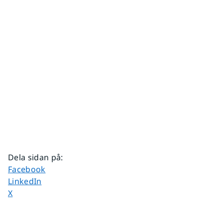
Dela sidan på
:
Dela sidan på
Facebook
Dela sidan på
LinkedIn
Dela sidan på
X