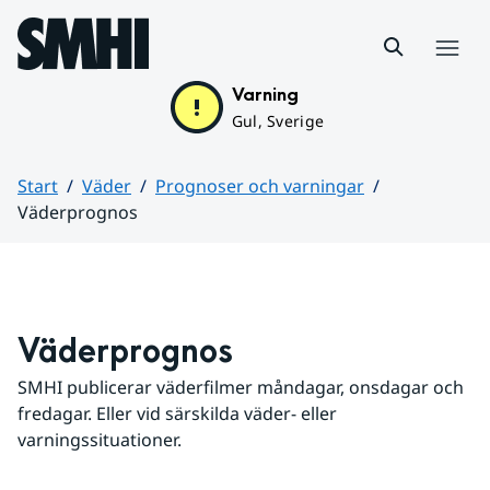
Hoppa till sidans innehåll
Meny
Varning
Gul, Sverige
Start
Väder
Prognoser och varningar
Väderprognos
Huvudinnehåll
Väderprognos
SMHI publicerar väderfilmer måndagar, onsdagar och 
fredagar. Eller vid särskilda väder- eller 
varningssituationer.