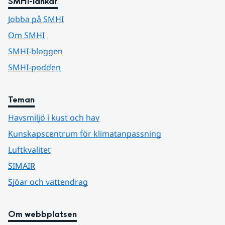
SMHI-länkar
Jobba på SMHI
Om SMHI
SMHI-bloggen
SMHI-podden
Teman
Havsmiljö i kust och hav
Kunskapscentrum för klimatanpassning
Luftkvalitet
SIMAIR
Sjöar och vattendrag
Om webbplatsen