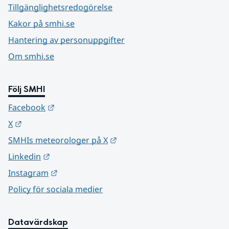
Tillgänglighetsredogörelse
Kakor på smhi.se
Hantering av personuppgifter
Om smhi.se
Följ SMHI
Länk till annan webbplats.
Facebook
Länk till annan webbplats.
X
Länk till annan webbplats.
SMHIs meteorologer på X
Länk till annan webbplats.
Linkedin
Länk till annan webbplats.
Instagram
Policy för sociala medier
Datavärdskap