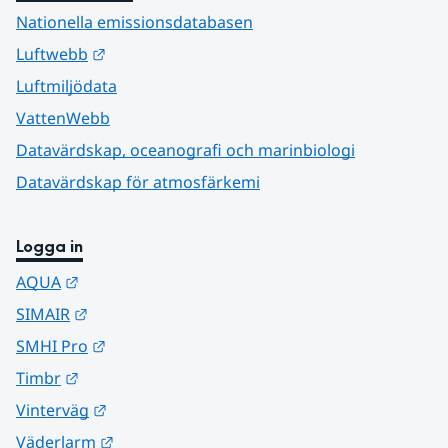
Nationella emissionsdatabasen
Länk till annan webbplats.
Luftwebb
Luftmiljödata
VattenWebb
Datavärdskap, oceanografi och marinbiologi
Datavärdskap för atmosfärkemi
Logga in
Länk till annan webbplats.
AQUA
Länk till annan webbplats.
SIMAIR
Länk till annan webbplats.
SMHI Pro
Länk till annan webbplats.
Timbr
Länk till annan webbplats.
Vinterväg
Länk till annan webbplats.
Väderlarm