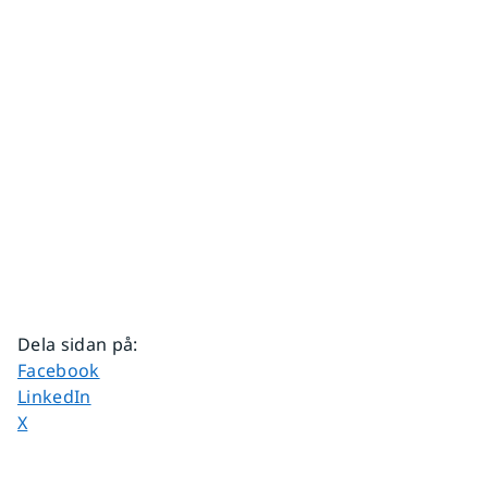
Dela sidan på
:
Dela sidan på
Facebook
Dela sidan på
LinkedIn
Dela sidan på
X