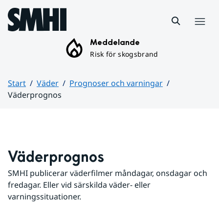
Hoppa till sidans innehåll
Meny
Meddelande
Risk för skogsbrand
Start
Väder
Prognoser och varningar
Väderprognos
Huvudinnehåll
Väderprognos
SMHI publicerar väderfilmer måndagar, onsdagar och 
fredagar. Eller vid särskilda väder- eller 
varningssituationer.