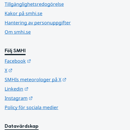
Tillgänglighetsredogörelse
Kakor på smhi.se
Hantering av personuppgifter
Om smhi.se
Följ SMHI
Länk till annan webbplats.
Facebook
Länk till annan webbplats.
X
Länk till annan webbplats.
SMHIs meteorologer på X
Länk till annan webbplats.
Linkedin
Länk till annan webbplats.
Instagram
Policy för sociala medier
Datavärdskap