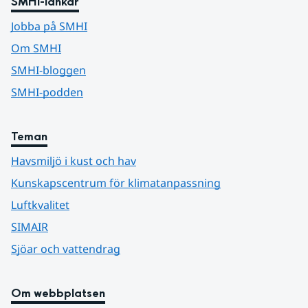
SMHI-länkar
Jobba på SMHI
Om SMHI
SMHI-bloggen
SMHI-podden
Teman
Havsmiljö i kust och hav
Kunskapscentrum för klimatanpassning
Luftkvalitet
SIMAIR
Sjöar och vattendrag
Om webbplatsen