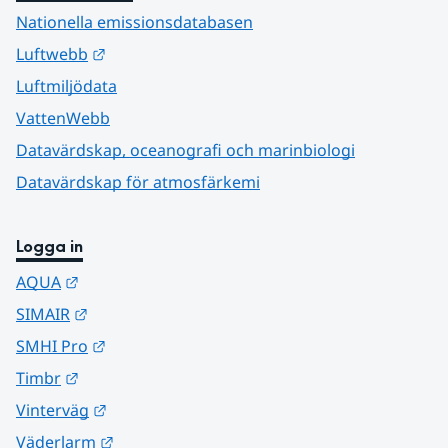
Nationella emissionsdatabasen
Länk till annan webbplats.
Luftwebb
Luftmiljödata
VattenWebb
Datavärdskap, oceanografi och marinbiologi
Datavärdskap för atmosfärkemi
Logga in
Länk till annan webbplats.
AQUA
Länk till annan webbplats.
SIMAIR
Länk till annan webbplats.
SMHI Pro
Länk till annan webbplats.
Timbr
Länk till annan webbplats.
Vinterväg
Länk till annan webbplats.
Väderlarm