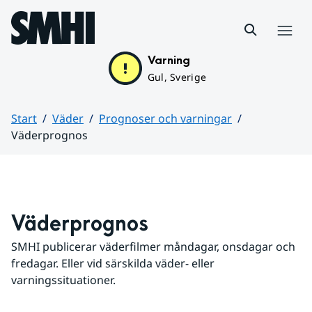
Hoppa till sidans innehåll
Meny
Varning
Gul, Sverige
Start
Väder
Prognoser och varningar
Väderprognos
Huvudinnehåll
Väderprognos
SMHI publicerar väderfilmer måndagar, onsdagar och 
fredagar. Eller vid särskilda väder- eller 
varningssituationer.