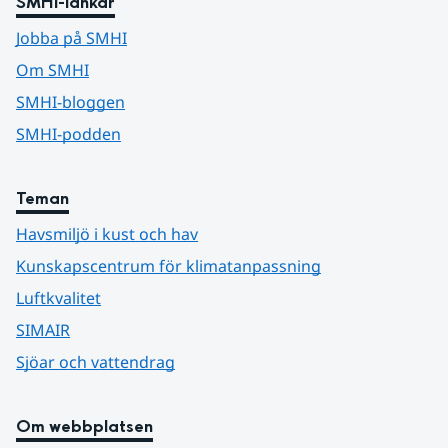
SMHI-länkar
Jobba på SMHI
Om SMHI
SMHI-bloggen
SMHI-podden
Teman
Havsmiljö i kust och hav
Kunskapscentrum för klimatanpassning
Luftkvalitet
SIMAIR
Sjöar och vattendrag
Om webbplatsen