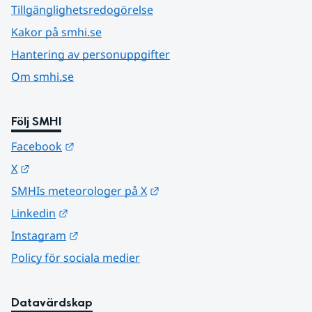
Tillgänglighetsredogörelse
Kakor på smhi.se
Hantering av personuppgifter
Om smhi.se
Följ SMHI
Länk till annan webbplats.
Facebook
Länk till annan webbplats.
X
Länk till annan webbplats.
SMHIs meteorologer på X
Länk till annan webbplats.
Linkedin
Länk till annan webbplats.
Instagram
Policy för sociala medier
Datavärdskap