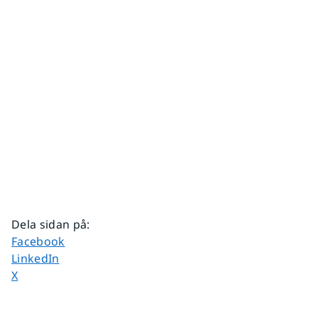
Dela sidan på
:
Dela sidan på
Facebook
Dela sidan på
LinkedIn
Dela sidan på
X