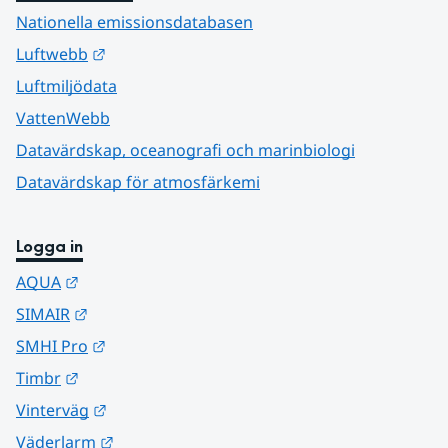
Nationella emissionsdatabasen
Länk till annan webbplats.
Luftwebb
Luftmiljödata
VattenWebb
Datavärdskap, oceanografi och marinbiologi
Datavärdskap för atmosfärkemi
Logga in
Länk till annan webbplats.
AQUA
Länk till annan webbplats.
SIMAIR
Länk till annan webbplats.
SMHI Pro
Länk till annan webbplats.
Timbr
Länk till annan webbplats.
Vinterväg
Länk till annan webbplats.
Väderlarm