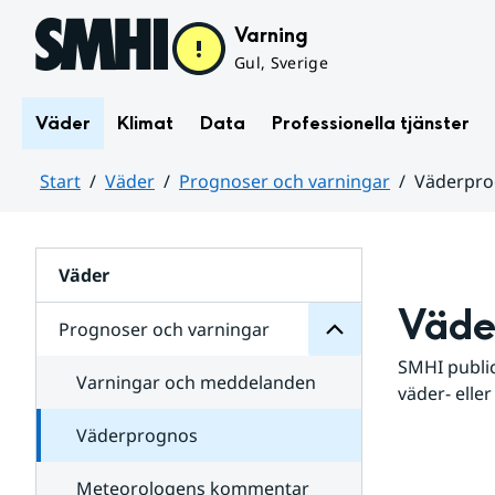
Hoppa till sidans innehåll
Varning
Gul, Sverige
Väder
Klimat
Data
Professionella tjänster
Start
Väder
Prognoser och varningar
Väderpr
varningar
och
Huvudinnehåll
Prognoser
för
Undersidor
Väder
Väde
Prognoser och varningar
SMHI public
Varningar och meddelanden
väder- eller
Väderprognos
Meteorologens kommentar