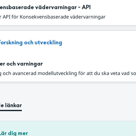
ensbaserade vädervarningar - API
r API för Konsekvensbaserade vädervarningar
Forskning och utveckling
er och varningar
 och avancerad modellutveckling för att du ska veta vad s
e länkar
Lär dig mer