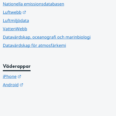
Nationella emissionsdatabasen
Länk till annan webbplats.
Luftwebb
Luftmiljödata
VattenWebb
Datavärdskap, oceanografi och marinbiologi
Datavärdskap för atmosfärkemi
Väderappar
Länk till annan webbplats.
iPhone
Länk till annan webbplats.
Android