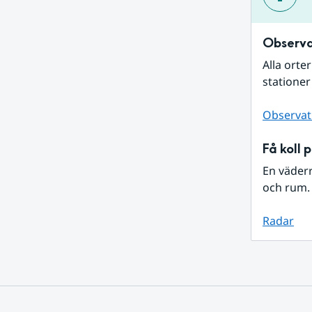
Observa
Alla orte
stationer
Observat
Få koll 
En väder
och rum. 
Radar