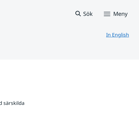
Sök
Meny
In English
 särskilda 