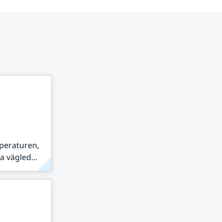
peraturen,
 vägled...