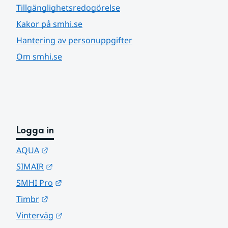
Tillgänglighetsredogörelse
Kakor på smhi.se
Hantering av personuppgifter
Om smhi.se
Logga in
Länk till annan webbplats.
AQUA
Länk till annan webbplats.
SIMAIR
Länk till annan webbplats.
SMHI Pro
Länk till annan webbplats.
Timbr
Länk till annan webbplats.
Vinterväg