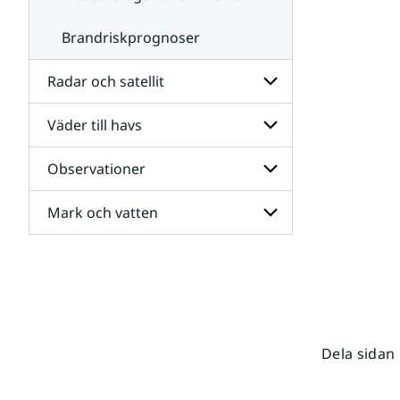
Brandriskprognoser
Radar och satellit
Väder till havs
Undersidor
för
Radar
Observationer
Undersidor
och
för
satellit
Väder
Mark och vatten
Undersidor
till
för
havs
Observationer
Undersidor
för
Mark
och
vatten
Dela sidan