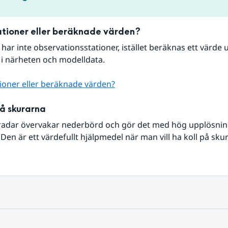
tioner eller beräknade värden?
r har inte observationsstationer, istället beräknas ett värde u
 i närheten och modelldata.
ioner eller beräknade värden?
på skurarna
radar övervakar nederbörd och gör det med hög upplösning 
Den är ett värdefullt hjälpmedel när man vill ha koll på sku