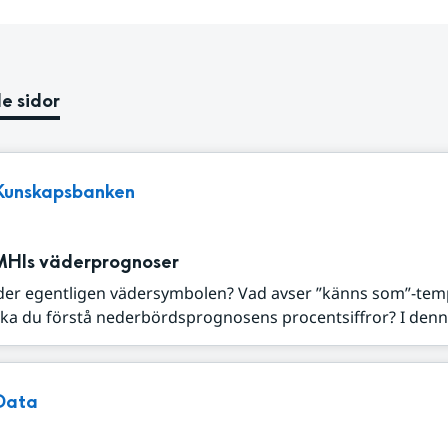
e sidor
Kunskapsbanken
MHIs väderprognoser
der egentligen vädersymbolen? Vad avser ”känns som”-tem
ka du förstå nederbördsprognosens procentsiffror? I denna
Data