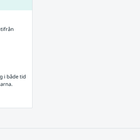
tifrån 
i både tid 
rarna.