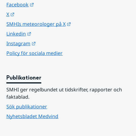
Länk till annan webbplats.
Facebook
Länk till annan webbplats.
X
Länk till annan webbplats.
SMHIs meteorologer på X
Länk till annan webbplats.
Linkedin
Länk till annan webbplats.
Instagram
Policy för sociala medier
Publikationer
SMHI ger regelbundet ut tidskrifter, rapporter och 
faktablad.
Sök publikationer
Nyhetsbladet Medvind