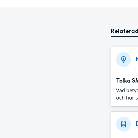
Relaterad
Tolka S
Vad bety
och hur s