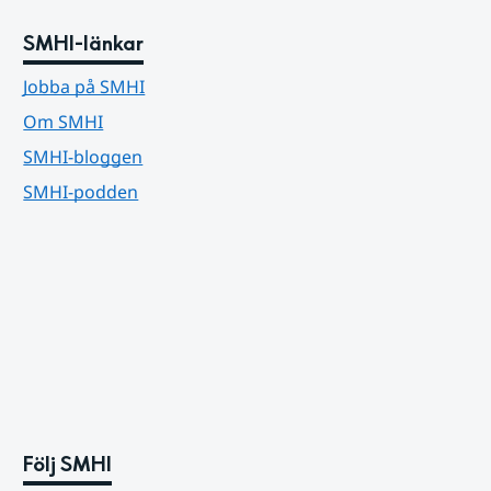
SMHI-länkar
Jobba på SMHI
Om SMHI
SMHI-bloggen
SMHI-podden
Följ SMHI