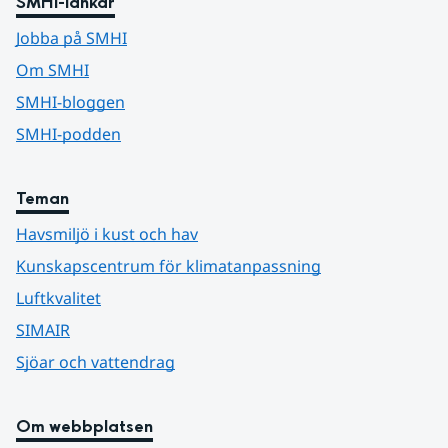
SMHI-länkar
Jobba på SMHI
Om SMHI
SMHI-bloggen
SMHI-podden
Teman
Havsmiljö i kust och hav
Kunskapscentrum för klimatanpassning
Luftkvalitet
SIMAIR
Sjöar och vattendrag
Om webbplatsen