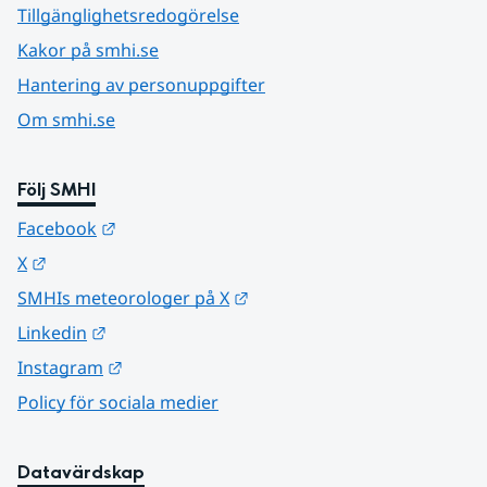
Tillgänglighetsredogörelse
Kakor på smhi.se
Hantering av personuppgifter
Om smhi.se
Följ SMHI
Länk till annan webbplats.
Facebook
Länk till annan webbplats.
X
Länk till annan webbplats.
SMHIs meteorologer på X
Länk till annan webbplats.
Linkedin
Länk till annan webbplats.
Instagram
Policy för sociala medier
Datavärdskap