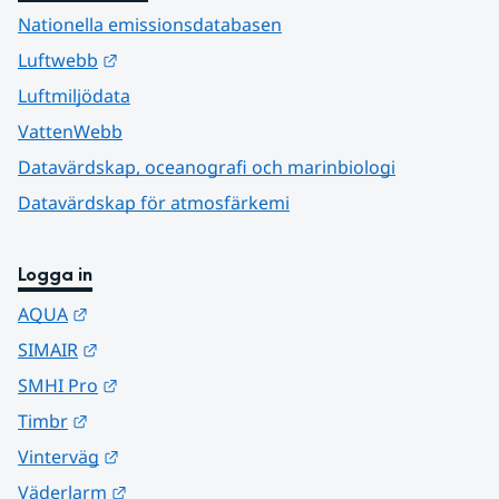
Nationella emissionsdatabasen
Länk till annan webbplats.
Luftwebb
Luftmiljödata
VattenWebb
Datavärdskap, oceanografi och marinbiologi
Datavärdskap för atmosfärkemi
Logga in
Länk till annan webbplats.
AQUA
Länk till annan webbplats.
SIMAIR
Länk till annan webbplats.
SMHI Pro
Länk till annan webbplats.
Timbr
Länk till annan webbplats.
Vinterväg
Länk till annan webbplats.
Väderlarm