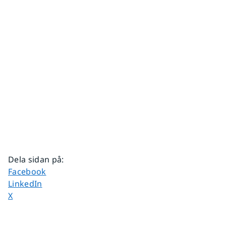
Dela sidan på
:
Dela sidan på
Facebook
Dela sidan på
LinkedIn
Dela sidan på
X