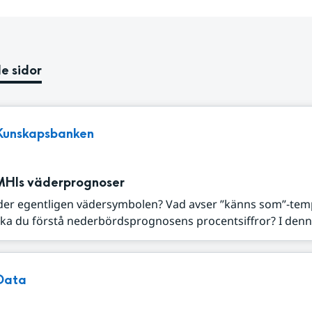
e sidor
Kunskapsbanken
MHIs väderprognoser
der egentligen vädersymbolen? Vad avser ”känns som”-tem
ka du förstå nederbördsprognosens procentsiffror? I denna
Data