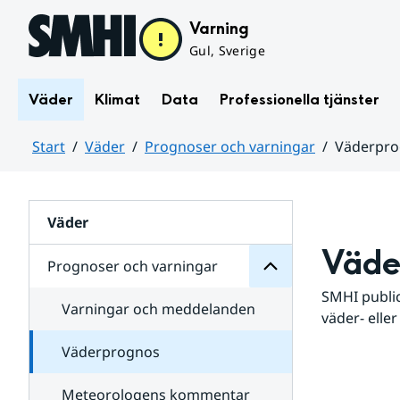
Hoppa till sidans innehåll
Varning
Gul, Sverige
Väder
Klimat
Data
Professionella tjänster
Start
Väder
Prognoser och varningar
Väderpr
varningar
och
Huvudinnehåll
Prognoser
för
Undersidor
Väder
Väde
Prognoser och varningar
SMHI public
Varningar och meddelanden
väder- eller
Väderprognos
Meteorologens kommentar