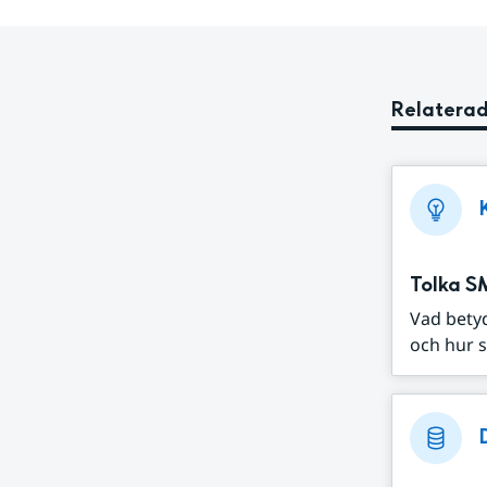
Relaterad
Tolka S
Vad bety
och hur s