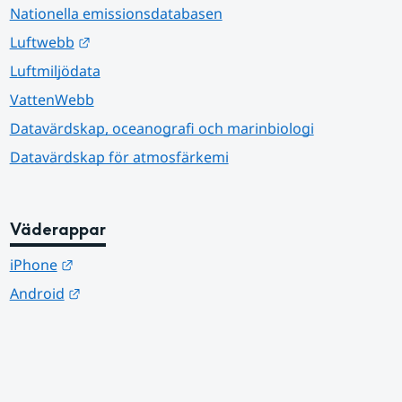
Nationella emissionsdatabasen
Länk till annan webbplats.
Luftwebb
Luftmiljödata
VattenWebb
Datavärdskap, oceanografi och marinbiologi
Datavärdskap för atmosfärkemi
Väderappar
Länk till annan webbplats.
iPhone
Länk till annan webbplats.
Android