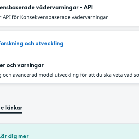
ensbaserade vädervarningar - API
r API för Konsekvensbaserade vädervarningar
Forskning och utveckling
er och varningar
 och avancerad modellutveckling för att du ska veta vad s
e länkar
Lär dig mer