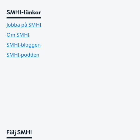
SMHI-länkar
Jobba på SMHI
Om SMHI
SMHI-bloggen
SMHI-podden
Följ SMHI