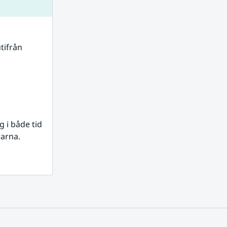
tifrån 
i både tid 
rarna.