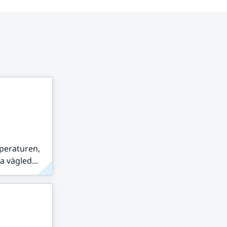
peraturen,
 vägled...