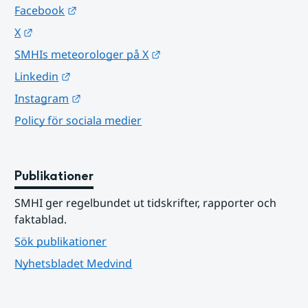
Länk till annan webbplats.
Facebook
Länk till annan webbplats.
X
Länk till annan webbplats.
SMHIs meteorologer på X
Länk till annan webbplats.
Linkedin
Länk till annan webbplats.
Instagram
Policy för sociala medier
Publikationer
SMHI ger regelbundet ut tidskrifter, rapporter och 
faktablad.
Sök publikationer
Nyhetsbladet Medvind