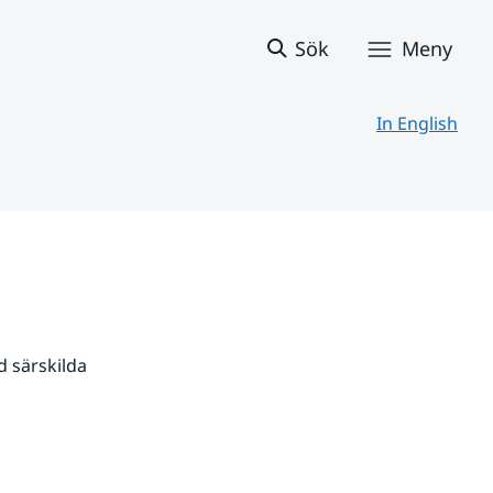
Sök
Meny
In English
 särskilda 