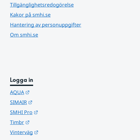
Tillgänglighetsredogörelse
Kakor på smhi.se
Hantering av personuppgifter
Om smhi.se
Logga in
Länk till annan webbplats.
AQUA
Länk till annan webbplats.
SIMAIR
Länk till annan webbplats.
SMHI Pro
Länk till annan webbplats.
Timbr
Länk till annan webbplats.
Vinterväg