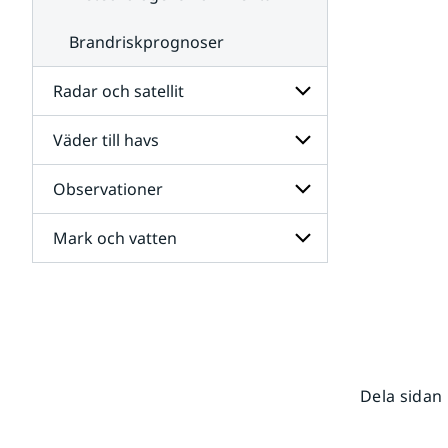
Brandriskprognoser
Radar och satellit
Väder till havs
Undersidor
för
Radar
Observationer
Undersidor
och
för
satellit
Väder
Mark och vatten
Undersidor
till
för
havs
Observationer
Undersidor
för
Mark
och
vatten
Dela sidan