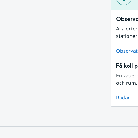
Observa
Alla orte
stationer
Observat
Få koll 
En väder
och rum. 
Radar