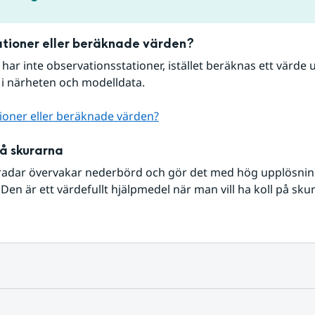
tioner eller beräknade värden?
r har inte observationsstationer, istället beräknas ett värde u
 i närheten och modelldata.
ioner eller beräknade värden?
på skurarna
radar övervakar nederbörd och gör det med hög upplösning 
Den är ett värdefullt hjälpmedel när man vill ha koll på sku