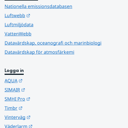
Nationella emissionsdatabasen
Länk till annan webbplats.
Luftwebb
Luftmiljödata
VattenWebb
Datavärdskap, oceanografi och marinbiologi
Datavärdskap för atmosfärkemi
Logga in
Länk till annan webbplats.
AQUA
Länk till annan webbplats.
SIMAIR
Länk till annan webbplats.
SMHI Pro
Länk till annan webbplats.
Timbr
Länk till annan webbplats.
Vinterväg
Länk till annan webbplats.
Väderlarm