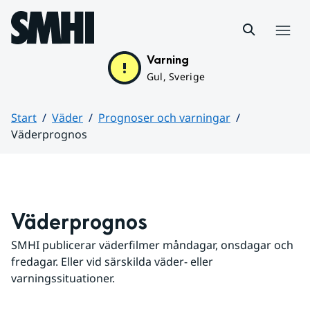
Hoppa till sidans innehåll
Meny
Varning
Gul, Sverige
Start
Väder
Prognoser och varningar
Väderprognos
Huvudinnehåll
Väderprognos
SMHI publicerar väderfilmer måndagar, onsdagar och 
fredagar. Eller vid särskilda väder- eller 
varningssituationer.