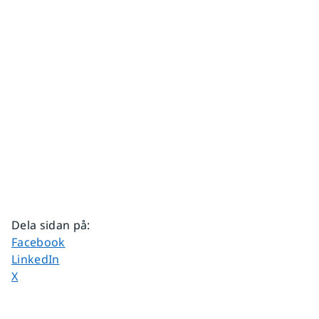
Dela sidan på
:
Dela sidan på
Facebook
Dela sidan på
LinkedIn
Dela sidan på
X