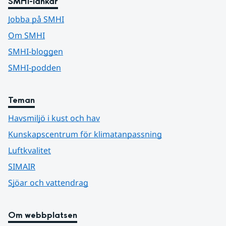
SMHI-länkar
Jobba på SMHI
Om SMHI
SMHI-bloggen
SMHI-podden
Teman
Havsmiljö i kust och hav
Kunskapscentrum för klimatanpassning
Luftkvalitet
SIMAIR
Sjöar och vattendrag
Om webbplatsen