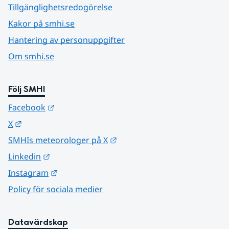
Tillgänglighetsredogörelse
Kakor på smhi.se
Hantering av personuppgifter
Om smhi.se
Följ SMHI
Länk till annan webbplats.
Facebook
Länk till annan webbplats.
X
Länk till annan webbplats.
SMHIs meteorologer på X
Länk till annan webbplats.
Linkedin
Länk till annan webbplats.
Instagram
Policy för sociala medier
Datavärdskap