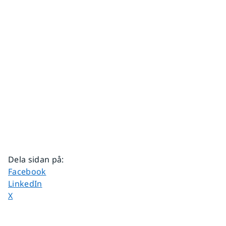
Dela sidan på
:
Dela sidan på
Facebook
Dela sidan på
LinkedIn
Dela sidan på
X