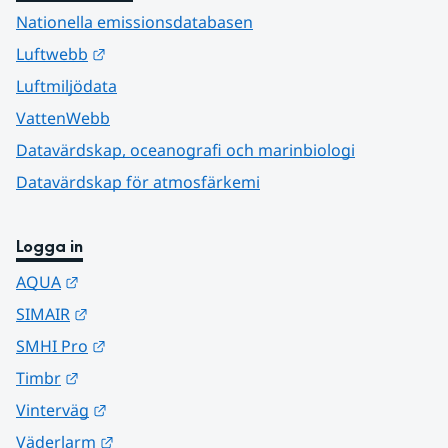
Nationella emissionsdatabasen
Länk till annan webbplats.
Luftwebb
Luftmiljödata
VattenWebb
Datavärdskap, oceanografi och marinbiologi
Datavärdskap för atmosfärkemi
Logga in
Länk till annan webbplats.
AQUA
Länk till annan webbplats.
SIMAIR
Länk till annan webbplats.
SMHI Pro
Länk till annan webbplats.
Timbr
Länk till annan webbplats.
Vinterväg
Länk till annan webbplats.
Väderlarm