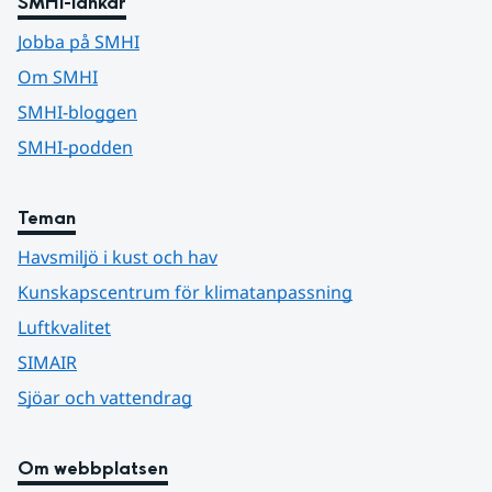
SMHI-länkar
Jobba på SMHI
Om SMHI
SMHI-bloggen
SMHI-podden
Teman
Havsmiljö i kust och hav
Kunskapscentrum för klimatanpassning
Luftkvalitet
SIMAIR
Sjöar och vattendrag
Om webbplatsen