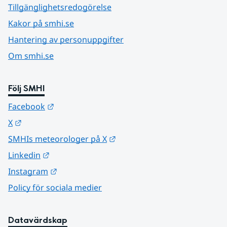
Tillgänglighetsredogörelse
Kakor på smhi.se
Hantering av personuppgifter
Om smhi.se
Följ SMHI
Länk till annan webbplats.
Facebook
Länk till annan webbplats.
X
Länk till annan webbplats.
SMHIs meteorologer på X
Länk till annan webbplats.
Linkedin
Länk till annan webbplats.
Instagram
Policy för sociala medier
Datavärdskap