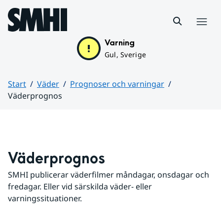
Hoppa till sidans innehåll
Meny
Varning
Gul, Sverige
Start
Väder
Prognoser och varningar
Väderprognos
Huvudinnehåll
Väderprognos
SMHI publicerar väderfilmer måndagar, onsdagar och 
fredagar. Eller vid särskilda väder- eller 
varningssituationer.