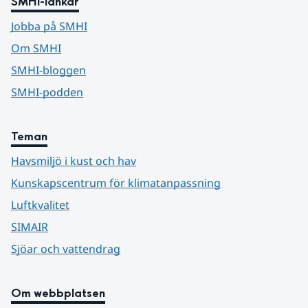
SMHI-länkar
Jobba på SMHI
Om SMHI
SMHI-bloggen
SMHI-podden
Teman
Havsmiljö i kust och hav
Kunskapscentrum för klimatanpassning
Luftkvalitet
SIMAIR
Sjöar och vattendrag
Om webbplatsen