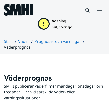
Hoppa till sidans innehåll
Meny
Varning
Gul, Sverige
Start
Väder
Prognoser och varningar
Väderprognos
Huvudinnehåll
Väderprognos
SMHI publicerar väderfilmer måndagar, onsdagar och 
fredagar. Eller vid särskilda väder- eller 
varningssituationer.