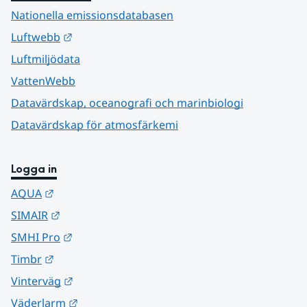
Nationella emissionsdatabasen
Länk till annan webbplats.
Luftwebb
Luftmiljödata
VattenWebb
Datavärdskap, oceanografi och marinbiologi
Datavärdskap för atmosfärkemi
Logga in
Länk till annan webbplats.
AQUA
Länk till annan webbplats.
SIMAIR
Länk till annan webbplats.
SMHI Pro
Länk till annan webbplats.
Timbr
Länk till annan webbplats.
Vinterväg
Länk till annan webbplats.
Väderlarm