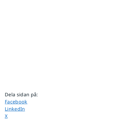
Dela sidan på
:
Dela sidan på
Facebook
Dela sidan på
LinkedIn
Dela sidan på
X