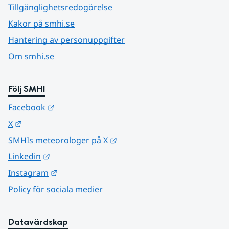
Tillgänglighetsredogörelse
Kakor på smhi.se
Hantering av personuppgifter
Om smhi.se
Följ SMHI
Länk till annan webbplats.
Facebook
Länk till annan webbplats.
X
Länk till annan webbplats.
SMHIs meteorologer på X
Länk till annan webbplats.
Linkedin
Länk till annan webbplats.
Instagram
Policy för sociala medier
Datavärdskap