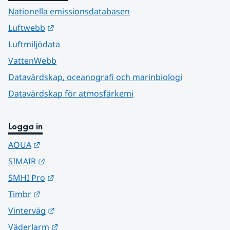
Nationella emissionsdatabasen
Länk till annan webbplats.
Luftwebb
Luftmiljödata
VattenWebb
Datavärdskap, oceanografi och marinbiologi
Datavärdskap för atmosfärkemi
Logga in
Länk till annan webbplats.
AQUA
Länk till annan webbplats.
SIMAIR
Länk till annan webbplats.
SMHI Pro
Länk till annan webbplats.
Timbr
Länk till annan webbplats.
Vinterväg
Länk till annan webbplats.
Väderlarm