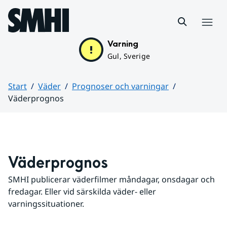
Hoppa till sidans innehåll
Meny
Varning
Gul, Sverige
Start
Väder
Prognoser och varningar
Väderprognos
Huvudinnehåll
Väderprognos
SMHI publicerar väderfilmer måndagar, onsdagar och 
fredagar. Eller vid särskilda väder- eller 
varningssituationer.