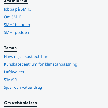
SMHI-länkar
Jobba på SMHI
Om SMHI
SMHI-bloggen
SMHI-podden
Teman
Havsmiljö i kust och hav
Kunskapscentrum för klimatanpassning
Luftkvalitet
SIMAIR
Sjöar och vattendrag
Om webbplatsen