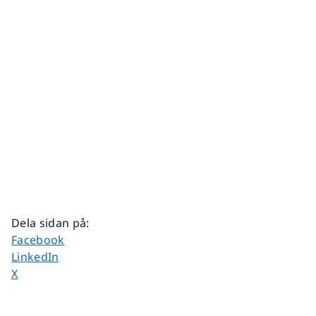
Dela sidan på
:
Dela sidan på
Facebook
Dela sidan på
LinkedIn
Dela sidan på
X