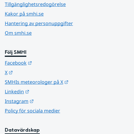
Tillgänglighetsredogörelse
Kakor på smhi.se
Hantering av personuppgifter
Om smhi.se
Följ SMHI
Länk till annan webbplats.
Facebook
Länk till annan webbplats.
X
Länk till annan webbplats.
SMHIs meteorologer på X
Länk till annan webbplats.
Linkedin
Länk till annan webbplats.
Instagram
Policy för sociala medier
Datavärdskap