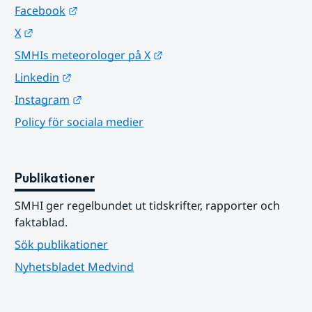
Länk till annan webbplats.
Facebook
Länk till annan webbplats.
X
Länk till annan webbplats.
SMHIs meteorologer på X
Länk till annan webbplats.
Linkedin
Länk till annan webbplats.
Instagram
Policy för sociala medier
Publikationer
SMHI ger regelbundet ut tidskrifter, rapporter och 
faktablad.
Sök publikationer
Nyhetsbladet Medvind