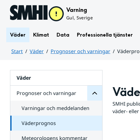
Hoppa till sidans innehåll
Varning
Gul, Sverige
Väder
Klimat
Data
Professionella tjänster
Start
Väder
Prognoser och varningar
Väderpr
varningar
och
Huvudinnehåll
Prognoser
för
Undersidor
Väder
Väde
Prognoser och varningar
SMHI public
Varningar och meddelanden
väder- eller
Väderprognos
Meteorologens kommentar