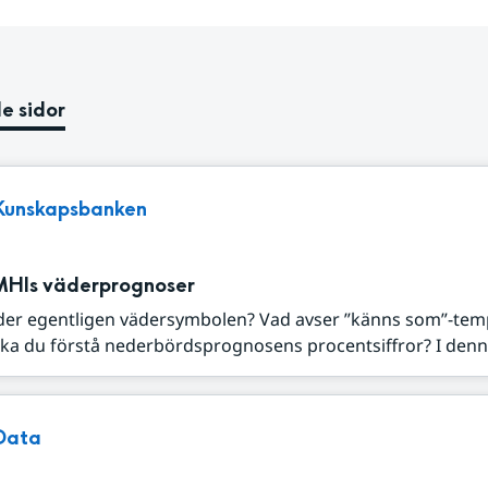
e sidor
Kunskapsbanken
MHIs väderprognoser
der egentligen vädersymbolen? Vad avser ”känns som”-tem
ka du förstå nederbördsprognosens procentsiffror? I denna
Data