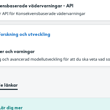
ensbaserade vädervarningar - API
r API för Konsekvensbaserade vädervarningar
Forskning och utveckling
er och varningar
 och avancerad modellutveckling för att du ska veta vad s
e länkar
Lär dig mer