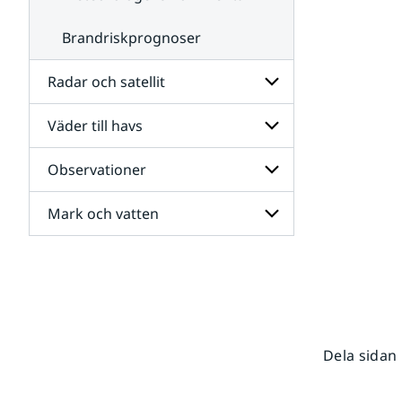
Brandriskprognoser
Radar och satellit
Väder till havs
Undersidor
för
Radar
Observationer
Undersidor
och
för
satellit
Väder
Mark och vatten
Undersidor
till
för
havs
Observationer
Undersidor
för
Mark
och
vatten
Dela sidan