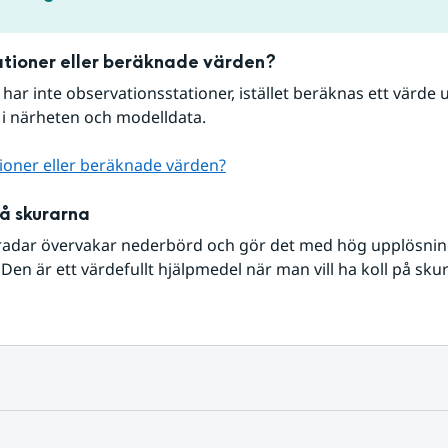
tioner eller beräknade värden?
r har inte observationsstationer, istället beräknas ett värde u
 i närheten och modelldata.
ioner eller beräknade värden?
på skurarna
radar övervakar nederbörd och gör det med hög upplösning 
Den är ett värdefullt hjälpmedel när man vill ha koll på sku