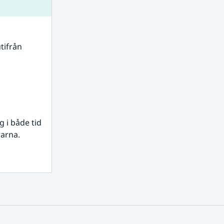
tifrån 
i både tid 
rarna.