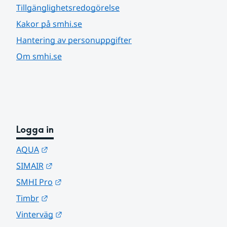
Tillgänglighetsredogörelse
Kakor på smhi.se
Hantering av personuppgifter
Om smhi.se
Logga in
Länk till annan webbplats.
AQUA
Länk till annan webbplats.
SIMAIR
Länk till annan webbplats.
SMHI Pro
Länk till annan webbplats.
Timbr
Länk till annan webbplats.
Vinterväg