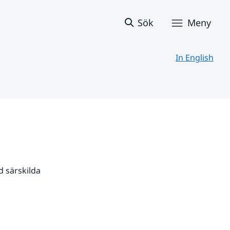
Sök
Meny
In English
 särskilda 