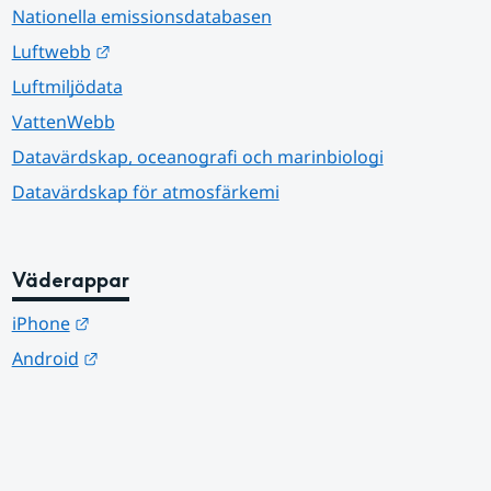
Nationella emissionsdatabasen
Länk till annan webbplats.
Luftwebb
Luftmiljödata
VattenWebb
Datavärdskap, oceanografi och marinbiologi
Datavärdskap för atmosfärkemi
Väderappar
Länk till annan webbplats.
iPhone
Länk till annan webbplats.
Android