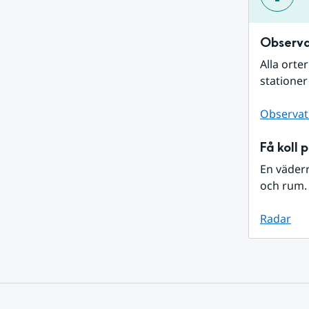
Observa
Alla orte
stationer
Observat
Få koll 
En väder
och rum. 
Radar