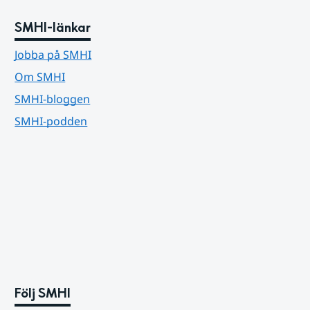
SMHI-länkar
Jobba på SMHI
Om SMHI
SMHI-bloggen
SMHI-podden
Följ SMHI