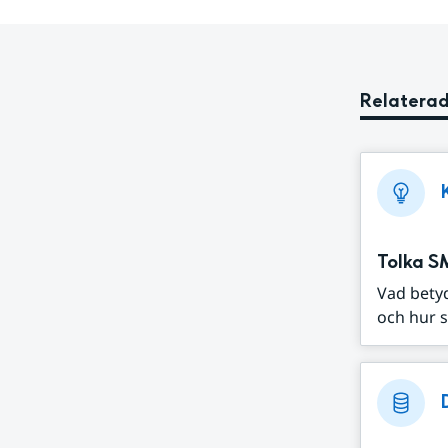
Relaterad
Tolka S
Vad bety
och hur s