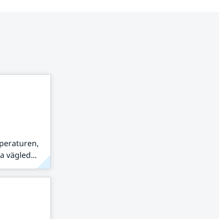
peraturen,
 vägled...