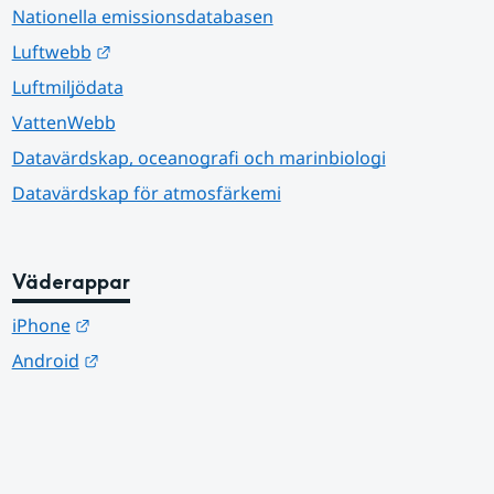
Nationella emissionsdatabasen
Länk till annan webbplats.
Luftwebb
Luftmiljödata
VattenWebb
Datavärdskap, oceanografi och marinbiologi
Datavärdskap för atmosfärkemi
Väderappar
Länk till annan webbplats.
iPhone
Länk till annan webbplats.
Android