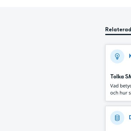
Relaterad
Tolka S
Vad bety
och hur s