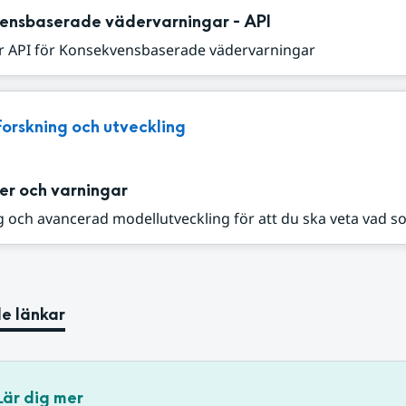
ensbaserade vädervarningar - API
r API för Konsekvensbaserade vädervarningar
Forskning och utveckling
er och varningar
 och avancerad modellutveckling för att du ska veta vad s
e länkar
Lär dig mer