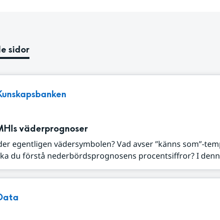
e sidor
Kunskapsbanken
MHIs väderprognoser
der egentligen vädersymbolen? Vad avser ”känns som”-tem
ka du förstå nederbördsprognosens procentsiffror? I denna
Data