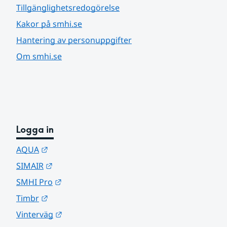
Tillgänglighetsredogörelse
Kakor på smhi.se
Hantering av personuppgifter
Om smhi.se
Logga in
Länk till annan webbplats.
AQUA
Länk till annan webbplats.
SIMAIR
Länk till annan webbplats.
SMHI Pro
Länk till annan webbplats.
Timbr
Länk till annan webbplats.
Vinterväg