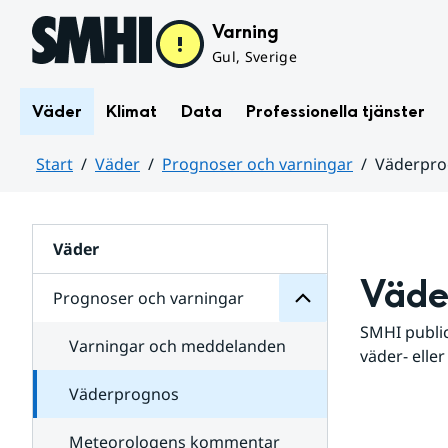
Hoppa till sidans innehåll
Varning
Gul, Sverige
Väder
Klimat
Data
Professionella tjänster
Start
Väder
Prognoser och varningar
Väderpr
varningar
och
Huvudinnehåll
Prognoser
för
Undersidor
Väder
Väde
Prognoser och varningar
SMHI public
Varningar och meddelanden
väder- eller
Väderprognos
Meteorologens kommentar