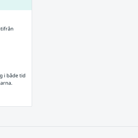
tifrån 
i både tid 
rarna.