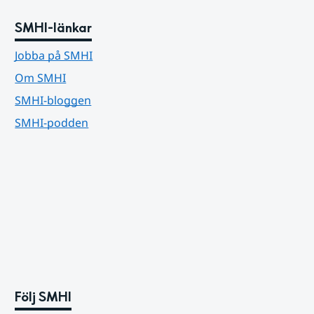
SMHI-länkar
Jobba på SMHI
Om SMHI
SMHI-bloggen
SMHI-podden
Följ SMHI