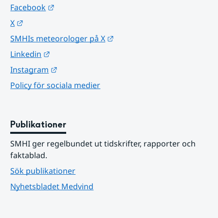
Länk till annan webbplats.
Facebook
Länk till annan webbplats.
X
Länk till annan webbplats.
SMHIs meteorologer på X
Länk till annan webbplats.
Linkedin
Länk till annan webbplats.
Instagram
Policy för sociala medier
Publikationer
SMHI ger regelbundet ut tidskrifter, rapporter och 
faktablad.
Sök publikationer
Nyhetsbladet Medvind