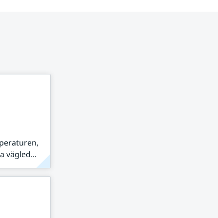
peraturen,
 vägled...