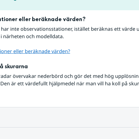
tioner eller beräknade värden?
r har inte observationsstationer, istället beräknas ett värde u
 i närheten och modelldata.
ioner eller beräknade värden?
på skurarna
radar övervakar nederbörd och gör det med hög upplösning 
Den är ett värdefullt hjälpmedel när man vill ha koll på sku