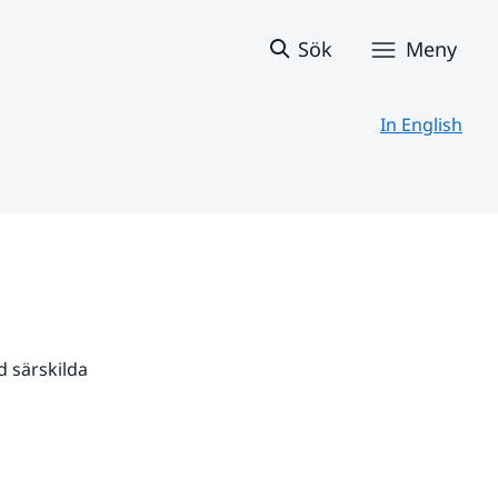
Sök
Meny
In English
 särskilda 