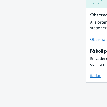
Observa
Alla orte
stationer
Observat
Få koll 
En väder
och rum. 
Radar