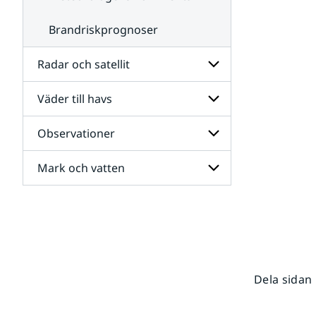
Brandriskprognoser
Radar och satellit
Väder till havs
Undersidor
för
Radar
Observationer
Undersidor
och
för
satellit
Väder
Mark och vatten
Undersidor
till
för
havs
Observationer
Undersidor
för
Mark
och
vatten
Dela sidan