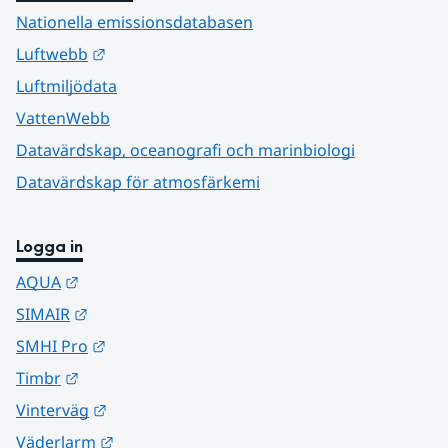
Nationella emissionsdatabasen
Länk till annan webbplats.
Luftwebb
Luftmiljödata
VattenWebb
Datavärdskap, oceanografi och marinbiologi
Datavärdskap för atmosfärkemi
Logga in
Länk till annan webbplats.
AQUA
Länk till annan webbplats.
SIMAIR
Länk till annan webbplats.
SMHI Pro
Länk till annan webbplats.
Timbr
Länk till annan webbplats.
Vinterväg
Länk till annan webbplats.
Väderlarm