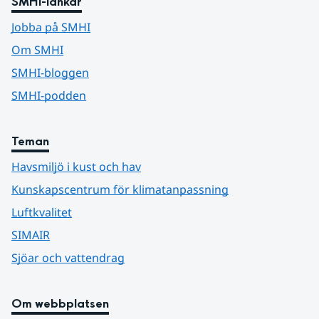
SMHI-länkar
Jobba på SMHI
Om SMHI
SMHI-bloggen
SMHI-podden
Teman
Havsmiljö i kust och hav
Kunskapscentrum för klimatanpassning
Luftkvalitet
SIMAIR
Sjöar och vattendrag
Om webbplatsen