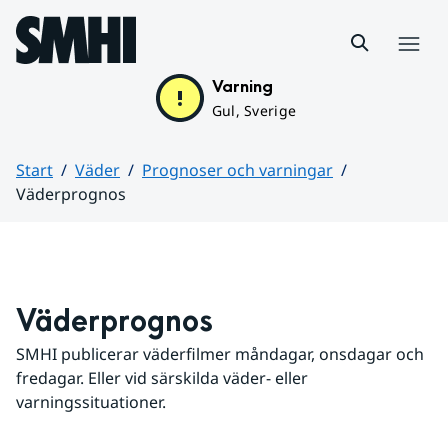
Hoppa till sidans innehåll
Meny
Varning
Gul, Sverige
Start
Väder
Prognoser och varningar
Väderprognos
Huvudinnehåll
Väderprognos
SMHI publicerar väderfilmer måndagar, onsdagar och 
fredagar. Eller vid särskilda väder- eller 
varningssituationer.