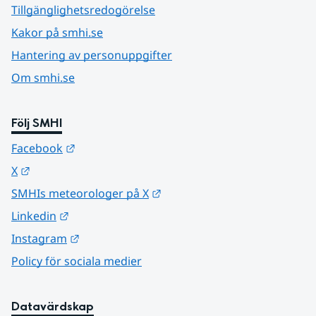
Tillgänglighetsredogörelse
Kakor på smhi.se
Hantering av personuppgifter
Om smhi.se
Följ SMHI
Länk till annan webbplats.
Facebook
Länk till annan webbplats.
X
Länk till annan webbplats.
SMHIs meteorologer på X
Länk till annan webbplats.
Linkedin
Länk till annan webbplats.
Instagram
Policy för sociala medier
Datavärdskap