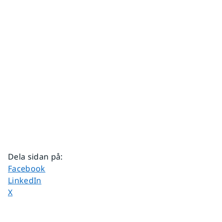
Dela sidan på
:
Dela sidan på
Facebook
Dela sidan på
LinkedIn
Dela sidan på
X