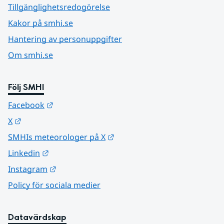
Tillgänglighetsredogörelse
Kakor på smhi.se
Hantering av personuppgifter
Om smhi.se
Följ SMHI
Länk till annan webbplats.
Facebook
Länk till annan webbplats.
X
Länk till annan webbplats.
SMHIs meteorologer på X
Länk till annan webbplats.
Linkedin
Länk till annan webbplats.
Instagram
Policy för sociala medier
Datavärdskap