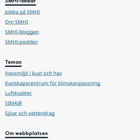
SMHI-länkar
Jobba på SMHI
Om SMHI
SMHI-bloggen
SMHI-podden
Teman
Havsmiljö i kust och hav
Kunskapscentrum för klimatanpassning
Luftkvalitet
SIMAIR
Sjöar och vattendrag
Om webbplatsen