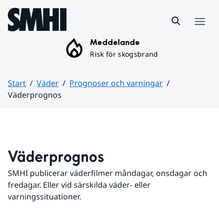
Hoppa till sidans innehåll
Meny
Meddelande
Risk för skogsbrand
Start
Väder
Prognoser och varningar
Väderprognos
Huvudinnehåll
Väderprognos
SMHI publicerar väderfilmer måndagar, onsdagar och 
fredagar. Eller vid särskilda väder- eller 
varningssituationer.