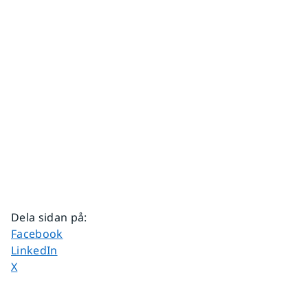
Dela sidan på
:
Dela sidan på
Facebook
Dela sidan på
LinkedIn
Dela sidan på
X