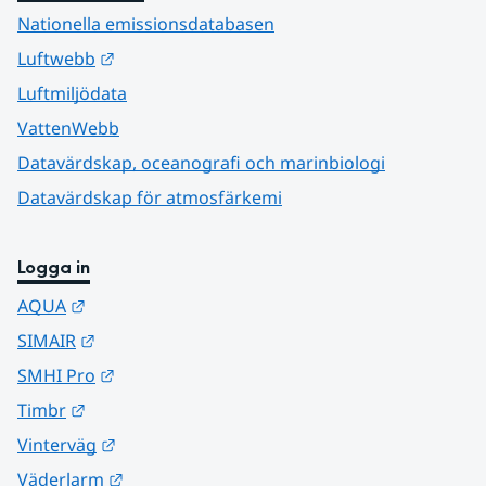
Nationella emissionsdatabasen
Länk till annan webbplats.
Luftwebb
Luftmiljödata
VattenWebb
Datavärdskap, oceanografi och marinbiologi
Datavärdskap för atmosfärkemi
Logga in
Länk till annan webbplats.
AQUA
Länk till annan webbplats.
SIMAIR
Länk till annan webbplats.
SMHI Pro
Länk till annan webbplats.
Timbr
Länk till annan webbplats.
Vinterväg
Länk till annan webbplats.
Väderlarm