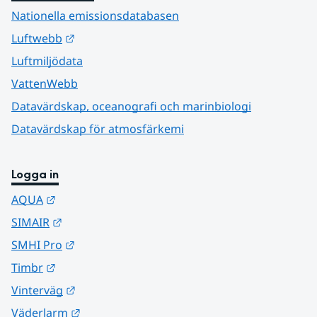
Nationella emissionsdatabasen
Länk till annan webbplats.
Luftwebb
Luftmiljödata
VattenWebb
Datavärdskap, oceanografi och marinbiologi
Datavärdskap för atmosfärkemi
Logga in
Länk till annan webbplats.
AQUA
Länk till annan webbplats.
SIMAIR
Länk till annan webbplats.
SMHI Pro
Länk till annan webbplats.
Timbr
Länk till annan webbplats.
Vinterväg
Länk till annan webbplats.
Väderlarm