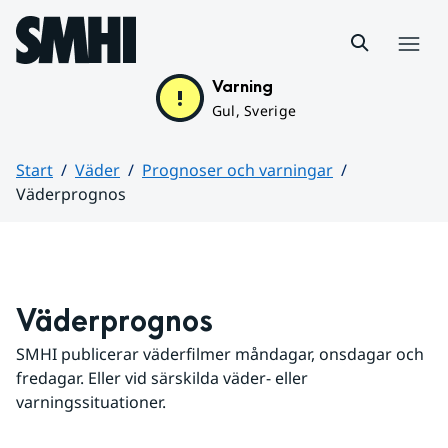
Hoppa till sidans innehåll
Meny
Varning
Gul, Sverige
Start
Väder
Prognoser och varningar
Väderprognos
Huvudinnehåll
Väderprognos
SMHI publicerar väderfilmer måndagar, onsdagar och 
fredagar. Eller vid särskilda väder- eller 
varningssituationer.