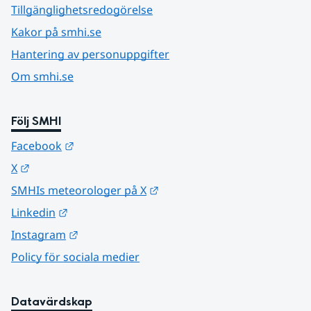
Tillgänglighetsredogörelse
Kakor på smhi.se
Hantering av personuppgifter
Om smhi.se
Följ SMHI
Länk till annan webbplats.
Facebook
Länk till annan webbplats.
X
Länk till annan webbplats.
SMHIs meteorologer på X
Länk till annan webbplats.
Linkedin
Länk till annan webbplats.
Instagram
Policy för sociala medier
Datavärdskap