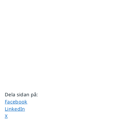
Dela sidan på
:
Dela sidan på
Facebook
Dela sidan på
LinkedIn
Dela sidan på
X