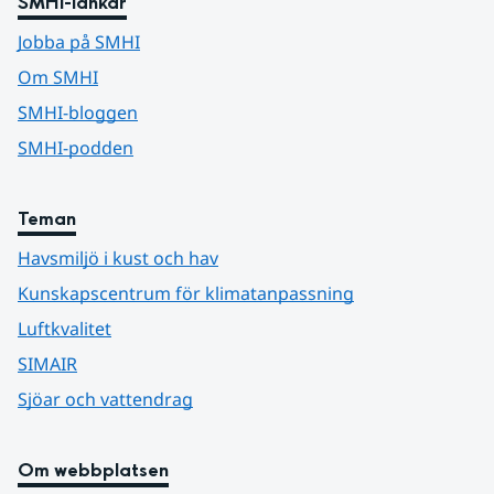
SMHI-länkar
Jobba på SMHI
Om SMHI
SMHI-bloggen
SMHI-podden
Teman
Havsmiljö i kust och hav
Kunskapscentrum för klimatanpassning
Luftkvalitet
SIMAIR
Sjöar och vattendrag
Om webbplatsen