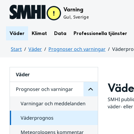
Hoppa till sidans innehåll
Varning
Gul, Sverige
Väder
Klimat
Data
Professionella tjänster
Start
Väder
Prognoser och varningar
Väderpr
varningar
och
Huvudinnehåll
Prognoser
för
Undersidor
Väder
Väde
Prognoser och varningar
SMHI public
Varningar och meddelanden
väder- eller
Väderprognos
Meteorologens kommentar