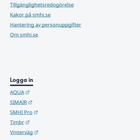
Tillgänglighetsredogörelse
Kakor på smhi.se
Hantering av personuppgifter
Om smhi.se
Logga in
Länk till annan webbplats.
AQUA
Länk till annan webbplats.
SIMAIR
Länk till annan webbplats.
SMHI Pro
Länk till annan webbplats.
Timbr
Länk till annan webbplats.
Vinterväg