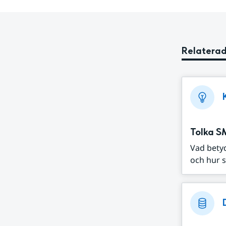
Relaterad
Tolka S
Vad bety
och hur s