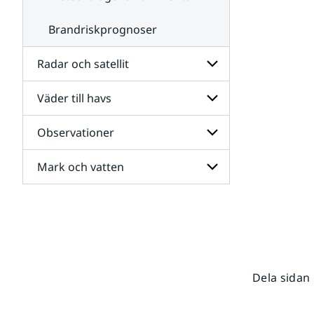
Brandriskprognoser
Radar och satellit
Väder till havs
Undersidor
för
Radar
Observationer
Undersidor
och
för
satellit
Väder
Mark och vatten
Undersidor
till
för
havs
Observationer
Undersidor
för
Mark
och
vatten
Dela sidan