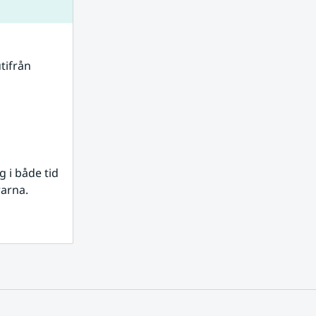
tifrån 
i både tid 
rarna.