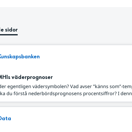
e sidor
Kunskapsbanken
MHIs väderprognoser
der egentligen vädersymbolen? Vad avser ”känns som”-tem
ka du förstå nederbördsprognosens procentsiffror? I denna
Data