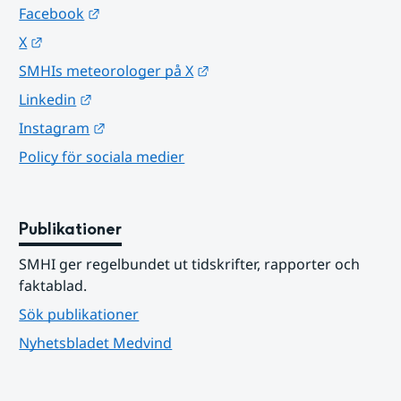
Länk till annan webbplats.
Facebook
Länk till annan webbplats.
X
Länk till annan webbplats.
SMHIs meteorologer på X
Länk till annan webbplats.
Linkedin
Länk till annan webbplats.
Instagram
Policy för sociala medier
Publikationer
SMHI ger regelbundet ut tidskrifter, rapporter och 
faktablad.
Sök publikationer
Nyhetsbladet Medvind