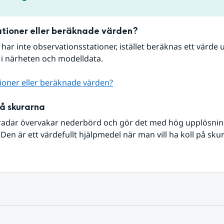
tioner eller beräknade värden?
r har inte observationsstationer, istället beräknas ett värde u
 i närheten och modelldata.
ioner eller beräknade värden?
på skurarna
radar övervakar nederbörd och gör det med hög upplösning 
Den är ett värdefullt hjälpmedel när man vill ha koll på sku