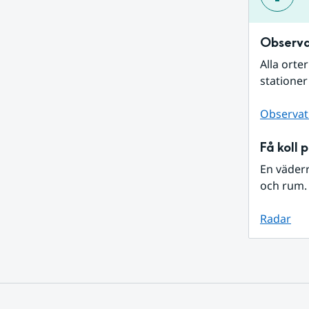
Observa
Alla orte
stationer
Observat
Få koll 
En väder
och rum. 
Radar