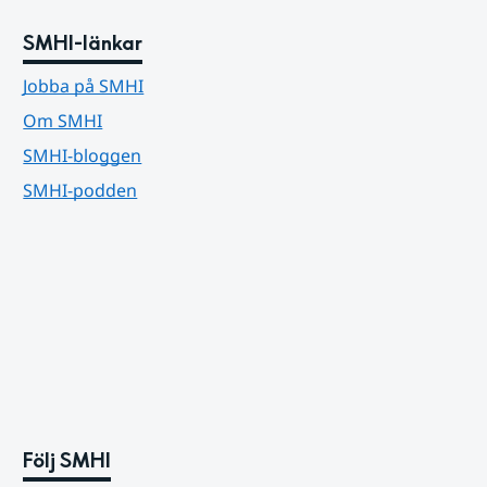
SMHI-länkar
Jobba på SMHI
Om SMHI
SMHI-bloggen
SMHI-podden
Följ SMHI