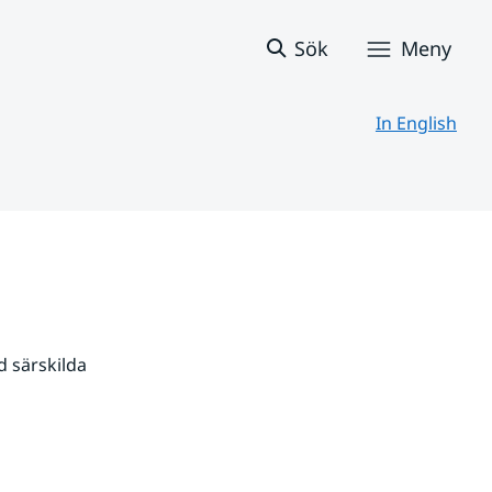
Sök
Meny
In English
 särskilda 