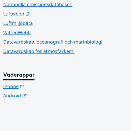
Nationella emissionsdatabasen
Länk till annan webbplats.
Luftwebb
Luftmiljödata
VattenWebb
Datavärdskap, oceanografi och marinbiologi
Datavärdskap för atmosfärkemi
Väderappar
Länk till annan webbplats.
iPhone
Länk till annan webbplats.
Android