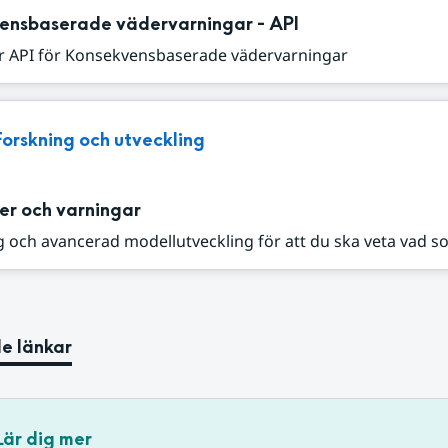
ensbaserade vädervarningar - API
r API för Konsekvensbaserade vädervarningar
Forskning och utveckling
er och varningar
 och avancerad modellutveckling för att du ska veta vad s
e länkar
Lär dig mer