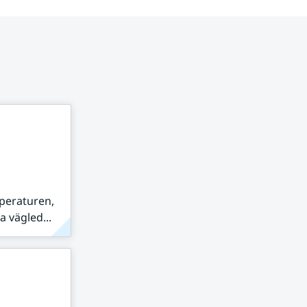
peraturen,
 vägled...