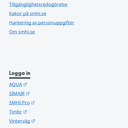
Tillgänglighetsredogörelse
Kakor på smhi.se
Hantering av personuppgifter
Om smhi.se
Logga in
Länk till annan webbplats.
AQUA
Länk till annan webbplats.
SIMAIR
Länk till annan webbplats.
SMHI Pro
Länk till annan webbplats.
Timbr
Länk till annan webbplats.
Vinterväg