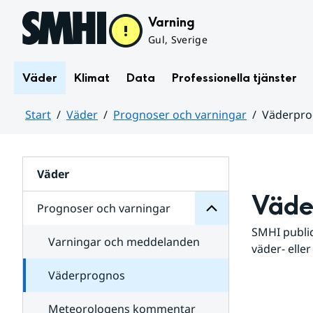
Hoppa till sidans innehåll
Varning
Gul, Sverige
Väder
Klimat
Data
Professionella tjänster
Start
Väder
Prognoser och varningar
Väderpr
varningar
och
Huvudinnehåll
Prognoser
för
Undersidor
Väder
Väde
Prognoser och varningar
SMHI public
Varningar och meddelanden
väder- eller
Väderprognos
Meteorologens kommentar