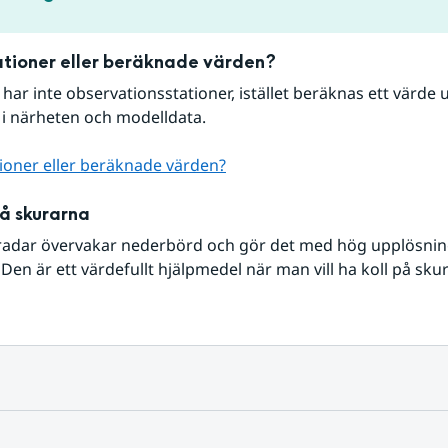
tioner eller beräknade värden?
r har inte observationsstationer, istället beräknas ett värde u
 i närheten och modelldata.
ioner eller beräknade värden?
på skurarna
radar övervakar nederbörd och gör det med hög upplösning 
Den är ett värdefullt hjälpmedel när man vill ha koll på sku