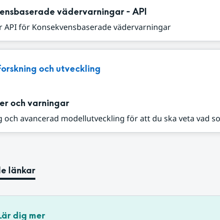
ensbaserade vädervarningar - API
r API för Konsekvensbaserade vädervarningar
Forskning och utveckling
er och varningar
 och avancerad modellutveckling för att du ska veta vad s
e länkar
Lär dig mer