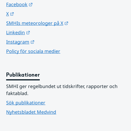
Länk till annan webbplats.
Facebook
Länk till annan webbplats.
X
Länk till annan webbplats.
SMHIs meteorologer på X
Länk till annan webbplats.
Linkedin
Länk till annan webbplats.
Instagram
Policy för sociala medier
Publikationer
SMHI ger regelbundet ut tidskrifter, rapporter och 
faktablad.
Sök publikationer
Nyhetsbladet Medvind