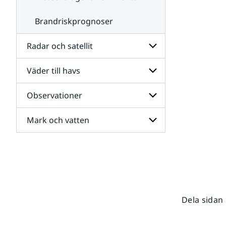
Brandriskprognoser
Radar och satellit
Väder till havs
Undersidor
för
Radar
Observationer
Undersidor
och
för
satellit
Väder
Mark och vatten
Undersidor
till
för
havs
Observationer
Undersidor
för
Mark
och
vatten
Dela sidan