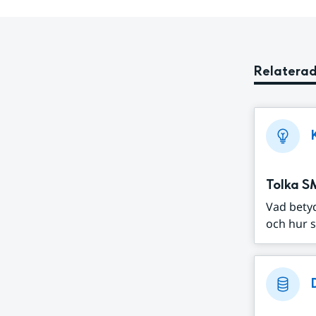
Relaterad
Tolka S
Vad bety
och hur s