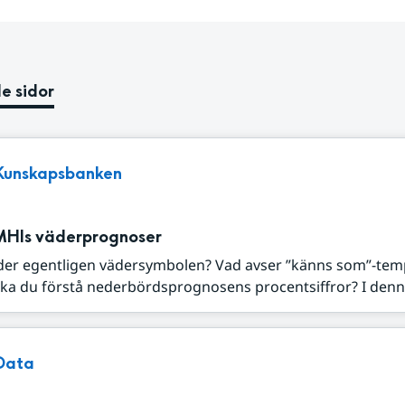
e sidor
Kunskapsbanken
MHIs väderprognoser
der egentligen vädersymbolen? Vad avser ”känns som”-tem
ka du förstå nederbördsprognosens procentsiffror? I denna
Data