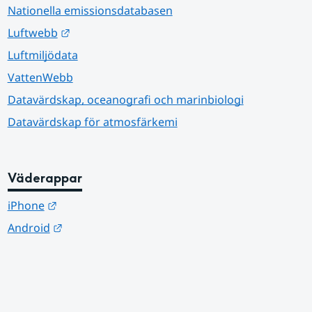
Nationella emissionsdatabasen
Länk till annan webbplats.
Luftwebb
Luftmiljödata
VattenWebb
Datavärdskap, oceanografi och marinbiologi
Datavärdskap för atmosfärkemi
Väderappar
Länk till annan webbplats.
iPhone
Länk till annan webbplats.
Android