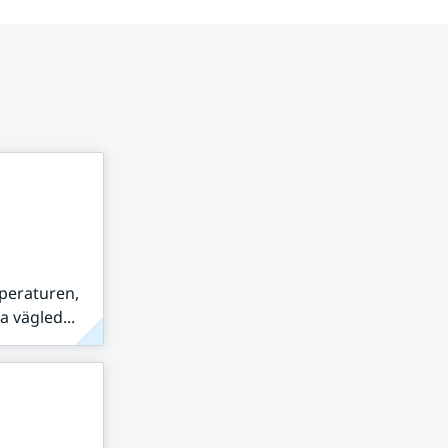
peraturen,
 vägled...