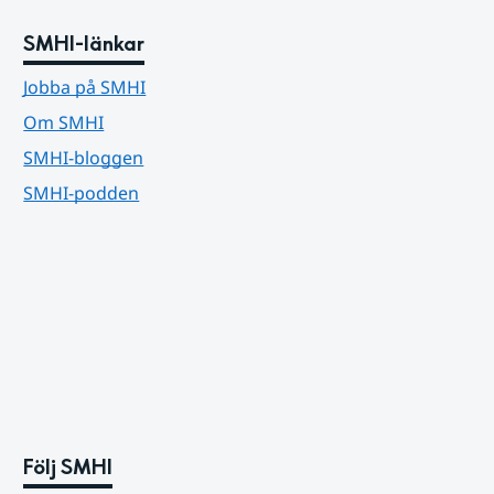
SMHI-länkar
Jobba på SMHI
Om SMHI
SMHI-bloggen
SMHI-podden
Följ SMHI