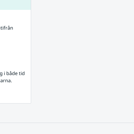
tifrån 
i både tid 
rarna.