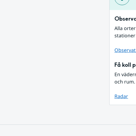
Observa
Alla orte
stationer
Observat
Få koll 
En väder
och rum. 
Radar