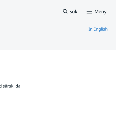
Sök
Meny
In English
 särskilda 