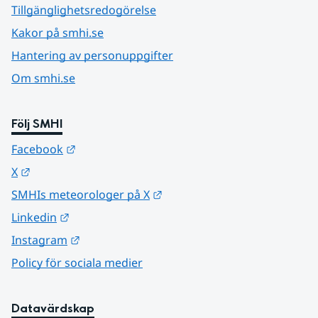
Tillgänglighetsredogörelse
Kakor på smhi.se
Hantering av personuppgifter
Om smhi.se
Följ SMHI
Länk till annan webbplats.
Facebook
Länk till annan webbplats.
X
Länk till annan webbplats.
SMHIs meteorologer på X
Länk till annan webbplats.
Linkedin
Länk till annan webbplats.
Instagram
Policy för sociala medier
Datavärdskap