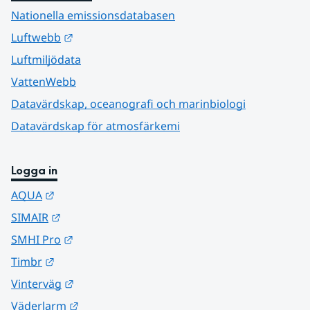
Nationella emissionsdatabasen
Länk till annan webbplats.
Luftwebb
Luftmiljödata
VattenWebb
Datavärdskap, oceanografi och marinbiologi
Datavärdskap för atmosfärkemi
Logga in
Länk till annan webbplats.
AQUA
Länk till annan webbplats.
SIMAIR
Länk till annan webbplats.
SMHI Pro
Länk till annan webbplats.
Timbr
Länk till annan webbplats.
Vinterväg
Länk till annan webbplats.
Väderlarm