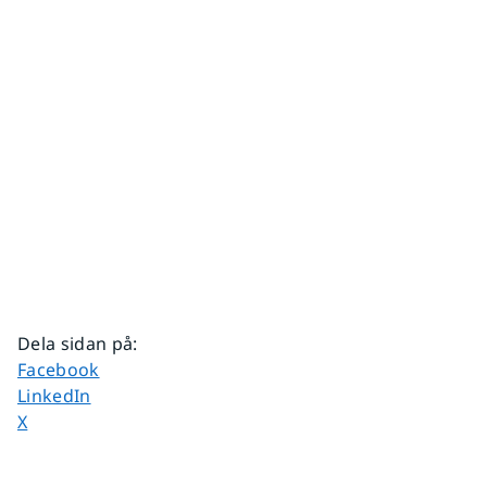
Dela sidan på
:
Dela sidan på
Facebook
Dela sidan på
LinkedIn
Dela sidan på
X