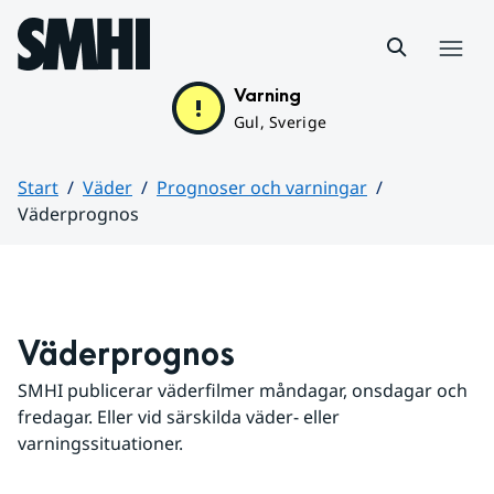
Hoppa till sidans innehåll
Meny
Varning
Gul, Sverige
Start
Väder
Prognoser och varningar
Väderprognos
Huvudinnehåll
Väderprognos
SMHI publicerar väderfilmer måndagar, onsdagar och 
fredagar. Eller vid särskilda väder- eller 
varningssituationer.