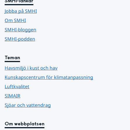
SMHI-länkar
Jobba på SMHI
Om SMHI
SMHI-bloggen
SMHI-podden
Teman
Havsmiljö i kust och hav
Kunskapscentrum för klimatanpassning
Luftkvalitet
SIMAIR
Sjöar och vattendrag
Om webbplatsen