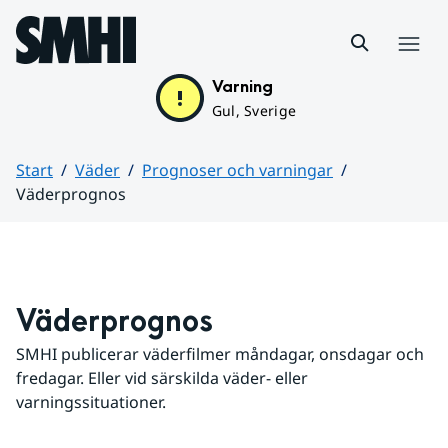
Hoppa till sidans innehåll
Meny
Varning
Gul, Sverige
Start
Väder
Prognoser och varningar
Väderprognos
Huvudinnehåll
Väderprognos
SMHI publicerar väderfilmer måndagar, onsdagar och 
fredagar. Eller vid särskilda väder- eller 
varningssituationer.