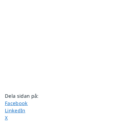
Dela sidan på
:
Dela sidan på
Facebook
Dela sidan på
LinkedIn
Dela sidan på
X