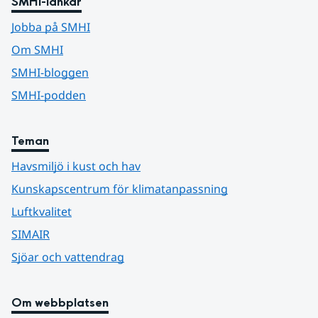
SMHI-länkar
Jobba på SMHI
Om SMHI
SMHI-bloggen
SMHI-podden
Teman
Havsmiljö i kust och hav
Kunskapscentrum för klimatanpassning
Luftkvalitet
SIMAIR
Sjöar och vattendrag
Om webbplatsen