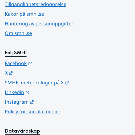
Tillgänglighetsredogörelse
Kakor på smhi.se
Hantering av personuppgifter
Om smhi.se
Följ SMHI
Länk till annan webbplats.
Facebook
Länk till annan webbplats.
X
Länk till annan webbplats.
SMHIs meteorologer på X
Länk till annan webbplats.
Linkedin
Länk till annan webbplats.
Instagram
Policy för sociala medier
Datavärdskap