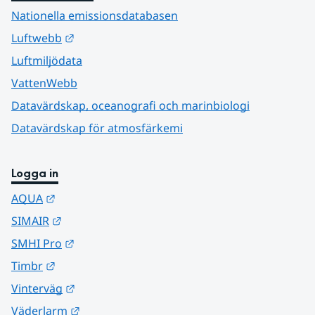
Nationella emissionsdatabasen
Länk till annan webbplats.
Luftwebb
Luftmiljödata
VattenWebb
Datavärdskap, oceanografi och marinbiologi
Datavärdskap för atmosfärkemi
Logga in
Länk till annan webbplats.
AQUA
Länk till annan webbplats.
SIMAIR
Länk till annan webbplats.
SMHI Pro
Länk till annan webbplats.
Timbr
Länk till annan webbplats.
Vinterväg
Länk till annan webbplats.
Väderlarm