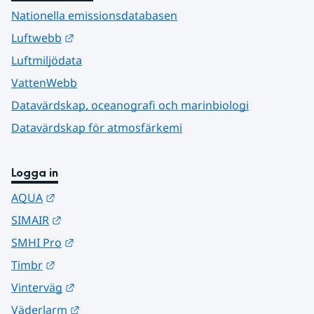
Nationella emissionsdatabasen
Länk till annan webbplats.
Luftwebb
Luftmiljödata
VattenWebb
Datavärdskap, oceanografi och marinbiologi
Datavärdskap för atmosfärkemi
Logga in
Länk till annan webbplats.
AQUA
Länk till annan webbplats.
SIMAIR
Länk till annan webbplats.
SMHI Pro
Länk till annan webbplats.
Timbr
Länk till annan webbplats.
Vinterväg
Länk till annan webbplats.
Väderlarm