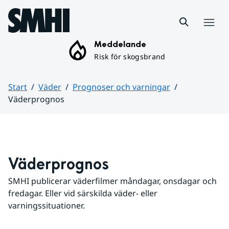
Hoppa till sidans innehåll
Meny
Meddelande
Risk för skogsbrand
Start
Väder
Prognoser och varningar
Väderprognos
Huvudinnehåll
Väderprognos
SMHI publicerar väderfilmer måndagar, onsdagar och 
fredagar. Eller vid särskilda väder- eller 
varningssituationer.