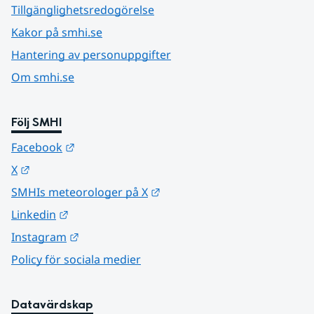
Tillgänglighetsredogörelse
Kakor på smhi.se
Hantering av personuppgifter
Om smhi.se
Följ SMHI
Länk till annan webbplats.
Facebook
Länk till annan webbplats.
X
Länk till annan webbplats.
SMHIs meteorologer på X
Länk till annan webbplats.
Linkedin
Länk till annan webbplats.
Instagram
Policy för sociala medier
Datavärdskap