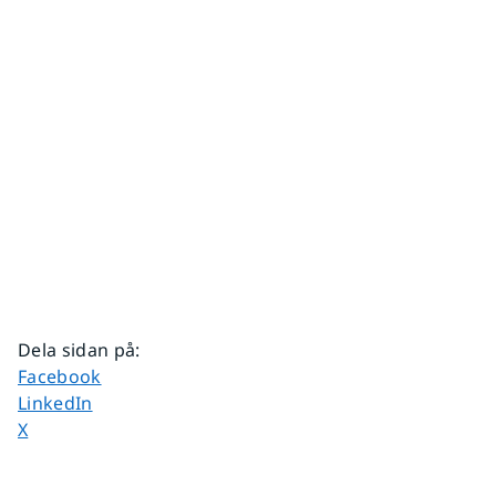
Dela sidan på
:
Dela sidan på
Facebook
Dela sidan på
LinkedIn
Dela sidan på
X