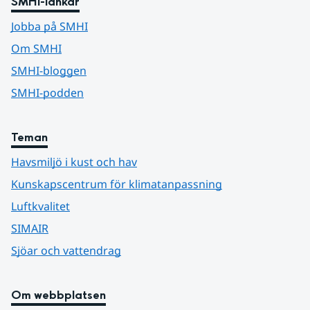
SMHI-länkar
Jobba på SMHI
Om SMHI
SMHI-bloggen
SMHI-podden
Teman
Havsmiljö i kust och hav
Kunskapscentrum för klimatanpassning
Luftkvalitet
SIMAIR
Sjöar och vattendrag
Om webbplatsen