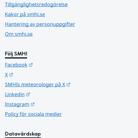
Tillgänglighetsredogörelse
Kakor på smhi.se
Hantering av personuppgifter
Om smhi.se
Följ SMHI
Länk till annan webbplats.
Facebook
Länk till annan webbplats.
X
Länk till annan webbplats.
SMHIs meteorologer på X
Länk till annan webbplats.
Linkedin
Länk till annan webbplats.
Instagram
Policy för sociala medier
Datavärdskap