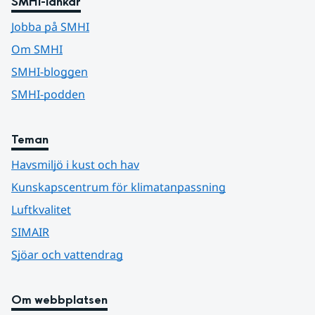
SMHI-länkar
Jobba på SMHI
Om SMHI
SMHI-bloggen
SMHI-podden
Teman
Havsmiljö i kust och hav
Kunskapscentrum för klimatanpassning
Luftkvalitet
SIMAIR
Sjöar och vattendrag
Om webbplatsen