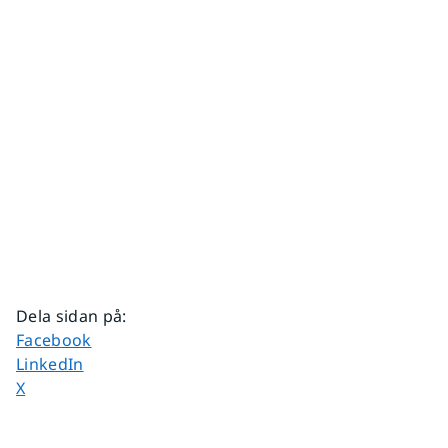
Dela sidan på
:
Dela sidan på
Facebook
Dela sidan på
LinkedIn
Dela sidan på
X