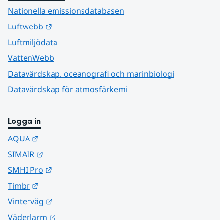
Nationella emissionsdatabasen
Länk till annan webbplats.
Luftwebb
Luftmiljödata
VattenWebb
Datavärdskap, oceanografi och marinbiologi
Datavärdskap för atmosfärkemi
Logga in
Länk till annan webbplats.
AQUA
Länk till annan webbplats.
SIMAIR
Länk till annan webbplats.
SMHI Pro
Länk till annan webbplats.
Timbr
Länk till annan webbplats.
Vinterväg
Länk till annan webbplats.
Väderlarm