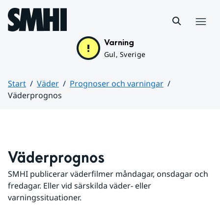
Hoppa till sidans innehåll
Meny
Varning
Gul, Sverige
Start
Väder
Prognoser och varningar
Väderprognos
Huvudinnehåll
Väderprognos
SMHI publicerar väderfilmer måndagar, onsdagar och 
fredagar. Eller vid särskilda väder- eller 
varningssituationer.